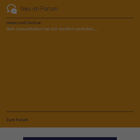
Sicherheitscode des Kontaktformulars zu
Neu im Forum
überprüfen.
Lesen und Corona:
Mein Leseverhalten hat sich insofern verändert,…
Zum Forum