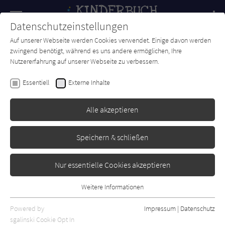
Navigation
Datenschutzeinstellungen
Couch
wechse
Auf unserer Webseite werden Cookies verwendet. Einige davon werden
Forum
Charts
Newsletter
SUCHE
zwingend benötigt, während es uns andere ermöglichen, Ihre
Nutzererfahrung auf unserer Webseite zu verbessern.
Kinderbuch-Couch.de
Essentiell
Externe Inhalte
Alle akzeptieren
Speichern & schließen
Nur essentielle Cookies akzeptieren
Weitere Informationen
Essentiell
Essentielle Cookies werden für grundlegende Funktionen der
Powered by
Impressum
|
Datenschutz
Webseite benötigt. Dadurch ist gewährleistet, dass die Webseite
sgalinski Cookie Opt In