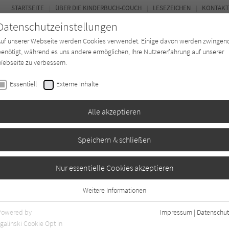
STARTSEITE
ÜBER DIE KINDERBUCH-COUCH
LESEZEICHEN
KONTAKT
Datenschutzeinstellungen
Auf unserer Webseite werden Cookies verwendet. Einige davon werden zwingen
enötigt, während es uns andere ermöglichen, Ihre Nutzererfahrung auf unserer
ebseite zu verbessern.
FOR
Essentiell
Externe Inhalte
Autor*in
Verlage
Magazin
K
Alle akzeptieren
Speichern & schließen
Nur essentielle Cookies akzeptieren
Weitere Informationen
Essentiell
Essentielle Cookies werden für grundlegende Funktionen der Webseite
Powered by
Impressum
|
Datenschut
benötigt. Dadurch ist gewährleistet, dass die Webseite einwandfrei
galinski Cookie Opt In