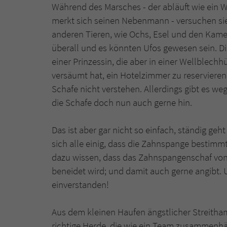
Während des Marsches - der abläuft wie ein W
merkt sich seinen Nebenmann - versuchen sie
anderen Tieren, wie Ochs, Esel und den Kamele
überall und es könnten Ufos gewesen sein. D
einer Prinzessin, die aber in einer Wellblechh
versäumt hat, ein Hotelzimmer zu reservieren
Schafe nicht verstehen. Allerdings gibt es we
die Schafe doch nun auch gerne hin.
Das ist aber gar nicht so einfach, ständig geht
sich alle einig, dass die Zahnspange bestimm
dazu wissen, dass das Zahnspangenschaf von
beneidet wird; und damit auch gerne angibt. 
einverstanden!
Aus dem kleinen Haufen ängstlicher Streitha
richtige Herde, die wie ein Team zusammenhä