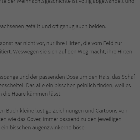
ante der Weihnachtsgeschichte ist völlig abgewandelt und
überprüfen.
achsenen gefällt und oft genug auch beiden.
st gar nicht vor, nur ihre Hirten, die vom Feld zur
ritiert. Weswegen sie sich auf den Weg macht, ihre Hirten
hnspange und der passenden Dose um den Hals, das Schaf
cheitel. Das alle ein bisschen peinlich finden, weil es
en die Haare kämmen lässt.
en Buch kleine lustige Zeichnungen und Cartoons von
ten wie das Cover, immer passend zu den jeweiligen
h ein bisschen augenzwinkernd böse.