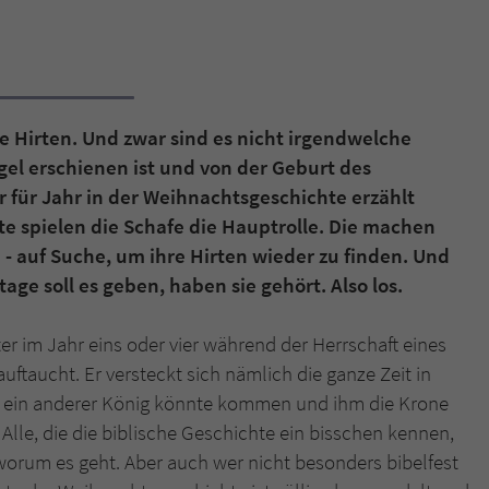
Name
tx_pwcomments_ahash
Anbieter
Literatur-Couch Medien GmbH & Co. KG
e Hirten. Und zwar sind es nicht irgendwelche
Laufzeit
1 Jahr
gel erschienen ist und von der Geburt des
hr für Jahr in der Weihnachtsgeschichte erzählt
Zweck
Cookie für Kommentare einzelner Buchtitel
te spielen die Schafe die Hauptrolle. Die machen
h - auf Suche, um ihre Hirten wieder zu finden. Und
Name
fe_typo_user
age soll es geben, haben sie gehört. Also los.
Anbieter
Literatur-Couch Medien GmbH & Co. KG
er im Jahr eins oder vier während der Herrschaft eines
uftaucht. Er versteckt sich nämlich die ganze Zeit in
Laufzeit
Session
 ein anderer König könnte kommen und ihm die Krone
Dieses Cookie gewährleistet die Kommunikation der
Alle, die die biblische Geschichte ein bisschen kennen,
Webseite mit dem Benutzer. Es wird benötigt um z. B.
Zweck
orum es geht. Aber auch wer nicht besonders bibelfest
den Sicherheitscode des Kontaktformulars zu