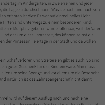
andertag im Kindergarten, in Zweierreihen und jeder
, die Lage zu durchschauen. Was sie nach und nach von
n erfahren ist dies: Es war auf einmal helles Licht
ie Hirten sind unterwegs zu einem besonderen Kind,
ütte am Müllplatz geboren wurde, offenbar, weil der Vater
. Und das um diese Jahreszeit, das können selbst die
gen der Prinzessin Feiertage in der Stadt und da wollen
 ein Schaf verloren und Streitereien gibt es auch. So sind
t ein gutes Geschenk für das Kindlein wäre. Man muss
 allen um seine Spange und vor allem um die Dose sehr
Und natürlich ist das Zahnspangenschaf nicht damit
mmel wird auf diesem Ausflug nach und nach eine
lt und auf die jeweiligen Macken der anderen Rücksicht