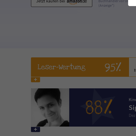
Jetzt kaufen bei
Buchhändler vor Ort
(Anzeige*)
95%
Leser
-Wertung
88%
Kin
Si
Dez