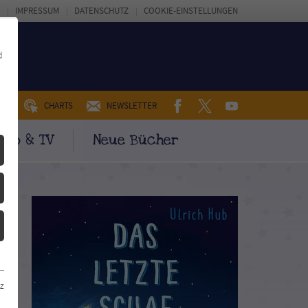
IMPRESSUM
DATENSCHUTZ
COOKIE-EINSTELLUNGEN
d
FACEBOOK
TWITTER
YOUTUBE
UM
CHARTS
NEWSLETTER
ino & TV
Neue Bücher
z