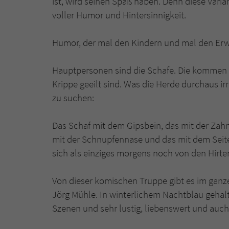
ist, wird seinen Spaß haben. Denn diese Vari
voller Humor und Hintersinnigkeit.
Humor, der mal den Kindern und mal den Erw
Hauptpersonen sind die Schafe. Die kommen son
Krippe geeilt sind. Was die Herde durchaus ir
zu suchen:
Das Schaf mit dem Gipsbein, das mit der Za
mit der Schnupfennase und das mit dem Seitens
sich als einziges morgens noch von den Hirt
Von dieser komischen Truppe gibt es im ganz
Jörg Mühle. In winterlichem Nachtblau gehal
Szenen und sehr lustig, liebenswert und auc