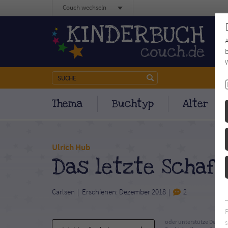
Couch wechseln
b
W
Thema
Buchtyp
Alter
Ulrich Hub
Das letzte Schaf
Carlsen
Erschienen: Dezember 2018
2
s
oder unterstütze Deinen