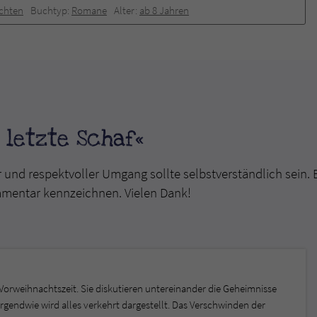
chten
Buchtyp:
Romane
Alter:
ab 8 Jahren
letzte Schaf«
r und respektvoller Umgang sollte selbstverständlich sein. 
mmentar kennzeichnen. Vielen Dank!
 Vorweihnachtszeit. Sie diskutieren untereinander die Geheimnisse
 irgendwie wird alles verkehrt dargestellt. Das Verschwinden der