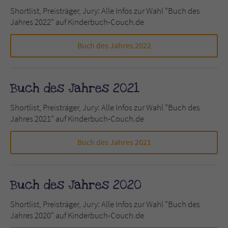
Shortlist, Preisträger, Jury: Alle Infos zur Wahl "Buch des
Jahres 2022" auf Kinderbuch-Couch.de
Name
tx_pwcomments_ahash
Buch des Jahres 2022
Anbieter
Literatur-Couch Medien GmbH & Co. KG
Laufzeit
1 Jahr
Buch des Jahres 2021
Zweck
Cookie für Kommentare einzelner Buchtitel
Shortlist, Preisträger, Jury: Alle Infos zur Wahl "Buch des
Jahres 2021" auf Kinderbuch-Couch.de
Name
fe_typo_user
Buch des Jahres 2021
Anbieter
Literatur-Couch Medien GmbH & Co. KG
Laufzeit
Session
Buch des Jahres 2020
Dieses Cookie gewährleistet die
Shortlist, Preisträger, Jury: Alle Infos zur Wahl "Buch des
Kommunikation der Webseite mit dem
Jahres 2020" auf Kinderbuch-Couch.de
Zweck
Benutzer. Es wird benötigt um z. B. den