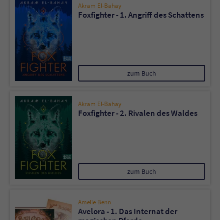
Sicherheitscode des Kontaktformulars zu
Akram El-Bahay
überprüfen.
Foxfighter - 1. Angriff des Schattens
zum Buch
Akram El-Bahay
Foxfighter - 2. Rivalen des Waldes
zum Buch
Amelie Benn
Avelora - 1. Das Internat der