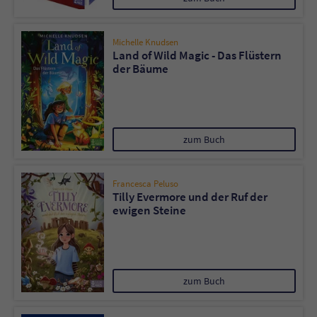
Name
tx_pwcomments_ahash
Michelle Knudsen
Land of Wild Magic - Das Flüstern
Anbieter
Literatur-Couch Medien GmbH & Co. KG
der Bäume
Laufzeit
1 Jahr
Zweck
Cookie für Kommentare einzelner Buchtitel
zum Buch
Name
fe_typo_user
Francesca Peluso
Tilly Evermore und der Ruf der
ewigen Steine
Anbieter
Literatur-Couch Medien GmbH & Co. KG
Laufzeit
Session
Dieses Cookie gewährleistet die
zum Buch
Kommunikation der Webseite mit dem
Zweck
Benutzer. Es wird benötigt um z. B. den