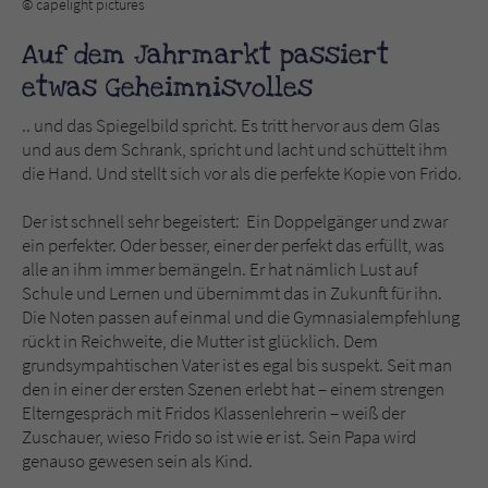
© capelight pictures
Sicherheitscode des Kontaktformulars zu
überprüfen.
Auf dem Jahrmarkt passiert
etwas Geheimnisvolles
.. und das Spiegelbild spricht. Es tritt hervor aus dem Glas
und aus dem Schrank, spricht und lacht und schüttelt ihm
die Hand. Und stellt sich vor als die perfekte Kopie von Frido.
Der ist schnell sehr begeistert: Ein Doppelgänger und zwar
ein perfekter. Oder besser, einer der perfekt das erfüllt, was
alle an ihm immer bemängeln. Er hat nämlich Lust auf
Schule und Lernen und übernimmt das in Zukunft für ihn.
Die Noten passen auf einmal und die Gymnasialempfehlung
rückt in Reichweite, die Mutter ist glücklich. Dem
grundsympahtischen Vater ist es egal bis suspekt. Seit man
den in einer der ersten Szenen erlebt hat – einem strengen
Elterngespräch mit Fridos Klassenlehrerin – weiß der
Zuschauer, wieso Frido so ist wie er ist. Sein Papa wird
genauso gewesen sein als Kind.