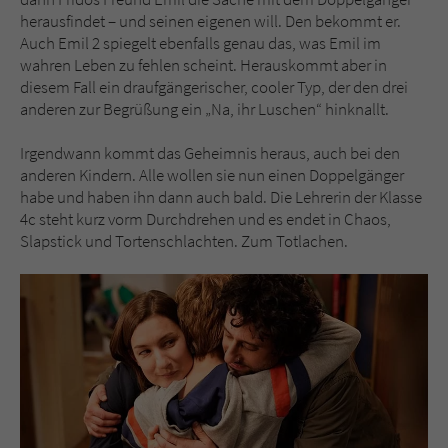
herausfindet – und seinen eigenen will. Den bekommt er.
Auch Emil 2 spiegelt ebenfalls genau das, was Emil im
wahren Leben zu fehlen scheint. Herauskommt aber in
diesem Fall ein draufgängerischer, cooler Typ, der den drei
anderen zur Begrüßung ein „Na, ihr Luschen“ hinknallt.
Irgendwann kommt das Geheimnis heraus, auch bei den
anderen Kindern. Alle wollen sie nun einen Doppelgänger
habe und haben ihn dann auch bald. Die Lehrerin der Klasse
4c steht kurz vorm Durchdrehen und es endet in Chaos,
Slapstick und Tortenschlachten. Zum Totlachen.