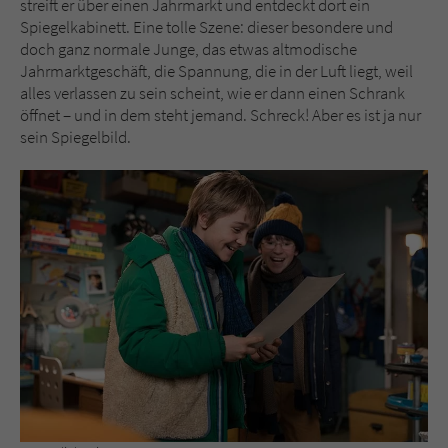
streift er über einen Jahrmarkt und entdeckt dort ein
Spiegelkabinett. Eine tolle Szene: dieser besondere und
doch ganz normale Junge, das etwas altmodische
Name
tx_pwcomments_ahash
Jahrmarktgeschäft, die Spannung, die in der Luft liegt, weil
alles verlassen zu sein scheint, wie er dann einen Schrank
Anbieter
Literatur-Couch Medien GmbH & Co. KG
öffnet – und in dem steht jemand. Schreck! Aber es ist ja nur
sein Spiegelbild.
Laufzeit
1 Jahr
Zweck
Cookie für Kommentare einzelner Buchtitel
Name
fe_typo_user
Anbieter
Literatur-Couch Medien GmbH & Co. KG
Laufzeit
Session
Dieses Cookie gewährleistet die
Kommunikation der Webseite mit dem
Zweck
Benutzer. Es wird benötigt um z. B. den