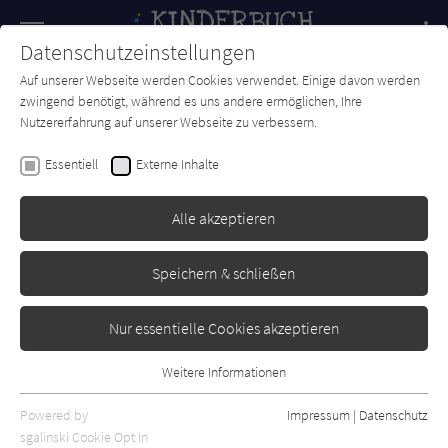
Navigation
Datenschutzeinstellungen
Couch
wechse
Auf unserer Webseite werden Cookies verwendet. Einige davon werden
Forum
Charts
Newsletter
SUCHE
zwingend benötigt, während es uns andere ermöglichen, Ihre
Nutzererfahrung auf unserer Webseite zu verbessern.
Kinderbuch-Couch.de
Kino & TV
Filme
Unheimlich perfekte Freunde
Essentiell
Externe Inhalte
Alle akzeptieren
Speichern & schließen
Nur essentielle Cookies akzeptieren
Weitere Informationen
Essentiell
Essentielle Cookies werden für grundlegende Funktionen der
Powered by
Impressum
|
Datenschutz
Webseite benötigt. Dadurch ist gewährleistet, dass die Webseite
Film:
sgalinski Cookie Opt In