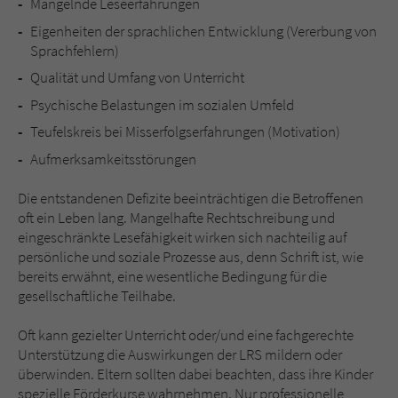
Mangelnde Leseerfahrungen
Sicherheitscode des Kontaktformulars zu
überprüfen.
Eigenheiten der sprachlichen Entwicklung (Vererbung von
Sprachfehlern)
Qualität und Umfang von Unterricht
Psychische Belastungen im sozialen Umfeld
Teufelskreis bei Misserfolgserfahrungen (Motivation)
Aufmerksamkeitsstörungen
Die entstandenen Defizite beeinträchtigen die Betroffenen
oft ein Leben lang. Mangelhafte Rechtschreibung und
eingeschränkte Lesefähigkeit wirken sich nachteilig auf
persönliche und soziale Prozesse aus, denn Schrift ist, wie
bereits erwähnt, eine wesentliche Bedingung für die
gesellschaftliche Teilhabe.
Oft kann gezielter Unterricht oder/und eine fachgerechte
Unterstützung die Auswirkungen der LRS mildern oder
überwinden. Eltern sollten dabei beachten, dass ihre Kinder
spezielle Förderkurse wahrnehmen. Nur professionelle