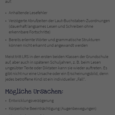
auf:
Anhaltende Lesefehler
Name
tx_pwcomments_ahash
Verzögerte Abrufzeiten der Laut-Buchstaben-Zuordnungen
Anbieter
Literatur-Couch Medien GmbH & Co. KG
(dauerhaft langsames Lesen und Schreiben ohne
erkennbare Fortschritte)
Laufzeit
1 Jahr
Bereits erlernte Wörter und grammatische Strukturen
können nicht erkannt und angewandt werden
Zweck
Cookie für Kommentare einzelner Buchtitel
Meist tritt LRS in den ersten beiden Klassen der Grundschule
auf, aber auch in späteren Schuljahren, z. B. beim Lesen
Name
fe_typo_user
ungeübter Texte oder Diktaten kann sie wieder auftreten. Es
gibt nicht nur eine Ursache oder ein Erscheinungsbild, denn
Anbieter
Literatur-Couch Medien GmbH & Co. KG
jedes betroffene Kind ist ein individueller „Fall“.
Laufzeit
Session
Mögliche Ursachen:
Dieses Cookie gewährleistet die
Entwicklungsverzögerung
Kommunikation der Webseite mit dem
Körperliche Beeinträchtigung (Augenbewegungen)
Zweck
Benutzer. Es wird benötigt um z. B. den