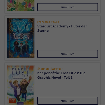
zum Buch
Name
tx_pwcomments_ahash
Francesca Peluso
Anbieter
Literatur-Couch Medien GmbH & Co. KG
Stardust Academy - Hüter der
Sterne
Laufzeit
1 Jahr
Zweck
Cookie für Kommentare einzelner Buchtitel
zum Buch
Name
fe_typo_user
Shannon Messenger
Anbieter
Literatur-Couch Medien GmbH & Co. KG
Keeper of the Lost Cities: Die
Graphic Novel - Teil 1
Laufzeit
Session
Dieses Cookie gewährleistet die
Kommunikation der Webseite mit dem
zum Buch
Zweck
Benutzer. Es wird benötigt um z. B. den