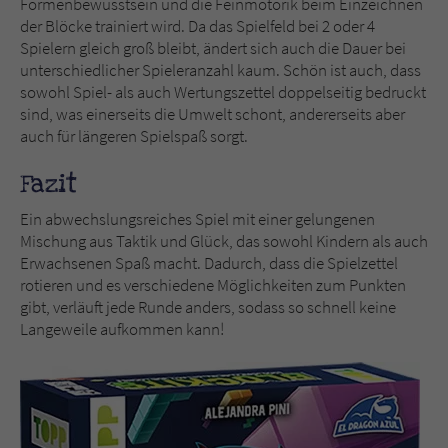
Formenbewusstsein und die Feinmotorik beim Einzeichnen
der Blöcke trainiert wird. Da das Spielfeld bei 2 oder 4
Spielern gleich groß bleibt, ändert sich auch die Dauer bei
unterschiedlicher Spieleranzahl kaum. Schön ist auch, dass
sowohl Spiel- als auch Wertungszettel doppelseitig bedruckt
sind, was einerseits die Umwelt schont, andererseits aber
auch für längeren Spielspaß sorgt.
Fazit
Ein abwechslungsreiches Spiel mit einer gelungenen
Mischung aus Taktik und Glück, das sowohl Kindern als auch
Erwachsenen Spaß macht. Dadurch, dass die Spielzettel
rotieren und es verschiedene Möglichkeiten zum Punkten
gibt, verläuft jede Runde anders, sodass so schnell keine
Langeweile aufkommen kann!