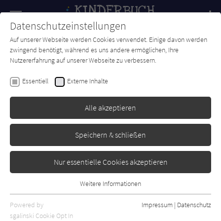
Navigation
Datenschutzeinstellungen
Couch
wechse
Auf unserer Webseite werden Cookies verwendet. Einige davon werden
Forum
Charts
Newsletter
SUCHE
zwingend benötigt, während es uns andere ermöglichen, Ihre
Nutzererfahrung auf unserer Webseite zu verbessern.
Kinderbuch-Couch.de
Magazin
Spiel & Spaß
Blockits – Das Spiel mit Mut zur Lücke
Essentiell
Externe Inhalte
Alle akzeptieren
Speichern & schließen
Nur essentielle Cookies akzeptieren
Weitere Informationen
Essentiell
Essentielle Cookies werden für grundlegende Funktionen der
Powered by
Impressum
|
Datenschutz
Webseite benötigt. Dadurch ist gewährleistet, dass die Webseite
sgalinski Cookie Opt In