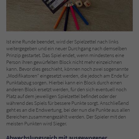
Ist eine Runde beendet, wird der Spielzettel nach links
weitergegeben und ein neuer Durchgang nach demselben
Prinzip gestartet. Das Spiel endet, wenn mindestens eine
Person ihren gewürfelten Block nicht mehr einzeichnen
kann. Bevor dies geschieht, können noch zwei sogenannte
„Modifikatoren“ eingesetzt werden, die jedoch am Ende für
Punktabzug sorgen. Hierbei kann ein Block durch einen
anderen Block ersetzt werden, für den sich eventuell noch
Platz auf dem jeweiligen Spielzettel befindet oder der
während des Spiels für bessere Punkte sorgt. Anschließend
geht es an die Endwertung, bei der nun die Punkte aus allen
Bereichen zusammengezählt werden. Der Spieler mit den
meisten Punkten wird Sieger.
Abwechslungsreich mit ausgewogener