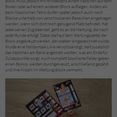
Block muss jedoch mit mindestens einem Kästchen auf dem
Sicherheitscode des Kontaktformulars zu
Boden oder auf einem anderen Block aufliegen. Anders als
überprüfen.
beim klassischen Tetris dürfen später jedoch auch noch
Blöcke unterhalb von verschlossenen Bereichen eingetragen
werden, wenn sich dort noch genügend Platz befindet. Hat
jeder seinen Zug beendet, geht es an die Wertung, die nach
jeder Runde erfolgt. Dabei darf auf dem Wertungszettel der
Block angekreuzt werden, der soeben eingezeichnet wurde.
Wurde eine horizontale Linie vervollständigt, darf zusätzlich
das Kästchen am Rand angemalt werden, was am Ende für
Zusatzpunkte sorgt. Auch komplett blockierte Felder geben
einen Bonus, werden durchgekreuzt, anschließend gezählt
und ihre Anzahl im Wertungsblock vermerkt.