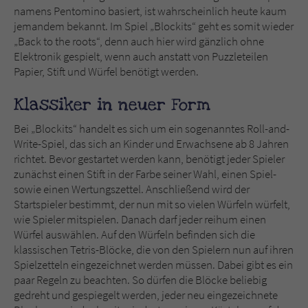
namens Pentomino basiert, ist wahrscheinlich heute kaum
jemandem bekannt. Im Spiel „Blockits“ geht es somit wieder
Name
tx_pwcomments_ahash
„Back to the roots“, denn auch hier wird gänzlich ohne
Elektronik gespielt, wenn auch anstatt von Puzzleteilen
Anbieter
Literatur-Couch Medien GmbH & Co. KG
Papier, Stift und Würfel benötigt werden.
Laufzeit
1 Jahr
Klassiker in neuer Form
Zweck
Cookie für Kommentare einzelner Buchtitel
Bei „Blockits“ handelt es sich um ein sogenanntes Roll-and-
Write-Spiel, das sich an Kinder und Erwachsene ab 8 Jahren
richtet. Bevor gestartet werden kann, benötigt jeder Spieler
zunächst einen Stift in der Farbe seiner Wahl, einen Spiel-
Name
fe_typo_user
sowie einen Wertungszettel. Anschließend wird der
Startspieler bestimmt, der nun mit so vielen Würfeln würfelt,
Anbieter
Literatur-Couch Medien GmbH & Co. KG
wie Spieler mitspielen. Danach darf jeder reihum einen
Würfel auswählen. Auf den Würfeln befinden sich die
Laufzeit
Session
klassischen Tetris-Blöcke, die von den Spielern nun auf ihren
Spielzetteln eingezeichnet werden müssen. Dabei gibt es ein
Dieses Cookie gewährleistet die
paar Regeln zu beachten. So dürfen die Blöcke beliebig
Kommunikation der Webseite mit dem
gedreht und gespiegelt werden, jeder neu eingezeichnete
Zweck
Benutzer. Es wird benötigt um z. B. den