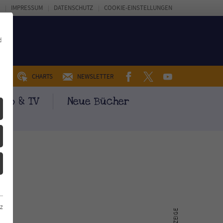
IMPRESSUM
DATENSCHUTZ
COOKIE-EINSTELLUNGEN
d
FACEBOOK
TWITTER
YOUTUBE
UM
CHARTS
NEWSLETTER
ino & TV
Neue Bücher
z