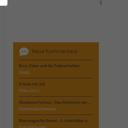
Neue Kommentare
Rico, Oskar und die Tieferschatten
(Katz)
Schule mit Juli
(Petra Sch.)
Akademia Fortuna - Das Geheimnis der Vergangenheit
(Kerstinsbücherecke)
Rios magische Reisen - 2. Unsichtbar am Kilimandscharo
(Lissi Filibuster)