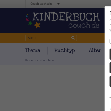
Couch wechseln
b
W
Thema
Buchtyp
Alter
Kinderbuch-Couch.de
s