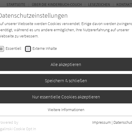
STARTSEITE
ÜBER DIE KINDERBUCH-COUCH
LESEZEICHEN
KONTAKT
Datenschutzeinstellungen
Auf unserer Webseite werden Cookies verwendet. Einige davon werden zwingen
enötigt, während es uns andere ermöglichen, Ihre Nutzererfahrung auf unserer
ebseite zu verbessern.
FOR
Essentiell
Externe Inhalte
Autor*in
Verlage
Magazin
K
Alle akzeptieren
Speichern & schließen
Nur essentielle Cookies akzeptieren
Weitere Informationen
Essentiell
Essentielle Cookies werden für grundlegende Funktionen der Webseite
Powered by
Impressum
|
Datenschut
benötigt. Dadurch ist gewährleistet, dass die Webseite einwandfrei
galinski Cookie Opt In