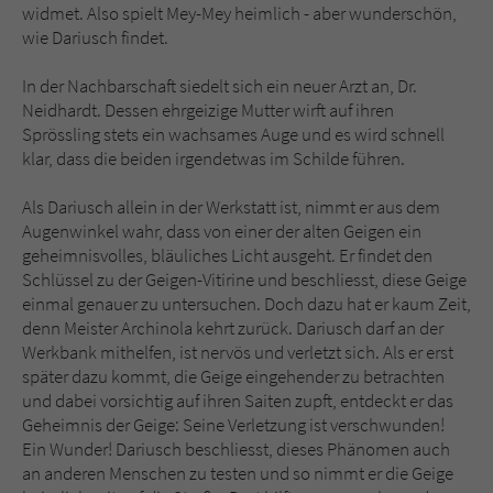
widmet. Also spielt Mey-Mey heimlich - aber wunderschön,
wie Dariusch findet.
In der Nachbarschaft siedelt sich ein neuer Arzt an, Dr.
Neidhardt. Dessen ehrgeizige Mutter wirft auf ihren
Sprössling stets ein wachsames Auge und es wird schnell
klar, dass die beiden irgendetwas im Schilde führen.
Als Dariusch allein in der Werkstatt ist, nimmt er aus dem
Augenwinkel wahr, dass von einer der alten Geigen ein
geheimnisvolles, bläuliches Licht ausgeht. Er findet den
Schlüssel zu der Geigen-Vitirine und beschliesst, diese Geige
einmal genauer zu untersuchen. Doch dazu hat er kaum Zeit,
denn Meister Archinola kehrt zurück. Dariusch darf an der
Werkbank mithelfen, ist nervös und verletzt sich. Als er erst
später dazu kommt, die Geige eingehender zu betrachten
und dabei vorsichtig auf ihren Saiten zupft, entdeckt er das
Geheimnis der Geige: Seine Verletzung ist verschwunden!
Ein Wunder! Dariusch beschliesst, dieses Phänomen auch
an anderen Menschen zu testen und so nimmt er die Geige