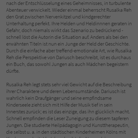
nach der Entschlüsselung eines Geheimnisses, in turbulente
Abenteuer verwickelt. Wieder einmal beherrscht Rusalka Reh
den Grat zwischen Nervenkitzel und kindgerechter
Unterhaltung perfekt. Ihre Helden und Heldinnnen geraten in
Gefahr, doch niemals wirkt das Szenario zu bedrückend -
schnell löst die Autorin die Situation auf. Anders als bei den
erwähnten Titeln ist nun ein Junge der Held der Geschichte.
Durch die einfache aber treffend-emotionale Art, wie Rusalka
Reh die Perspektive von Dariusch beschreibt, ist es durchaus
ein Buch, das sowohl Jungen als auch Mädchen begeistern
dürfte.
Rusalka Reh legt stets sehr viel Gewicht auf die Beschreibung
ihrer Charaktere und deren Lebensumstände. Dariusch ist
wahrlich kein Draufgänger und seine empfindsame
Kinderseele zieht sich mit Hilfe der Musik tief in sein
Innerstes zurück; es ist das einzige, das ihn glücklich macht.
Schnell empfinden die Leser Zuneigung zu diesem tapferen
Jungen. Die studierte Heilpädagogin und Kunsttherapeutin,
die selbst u. a. in den städtischen Kinderheimen Kölns mit