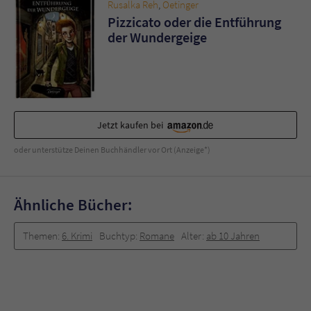
Rusalka Reh
,
Oetinger
Pizzicato oder die Entführung
der Wundergeige
Jetzt kaufen bei
oder unterstütze Deinen Buchhändler vor Ort (Anzeige*)
Ähnliche Bücher:
Themen:
6. Krimi
Buchtyp:
Romane
Alter:
ab 10 Jahren