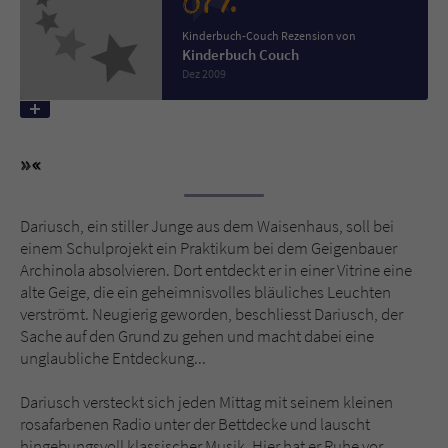
87%
Kinderbuch-Couch Rezension von
Name
tx_pwcomments_ahash
Kinderbuch Couch
Dez 2009
Anbieter
Literatur-Couch Medien GmbH & Co. KG
Laufzeit
1 Jahr
Zweck
Cookie für Kommentare einzelner Buchtitel
Dariusch, ein stiller Junge aus dem Waisenhaus, soll bei
einem Schulprojekt ein Praktikum bei dem Geigenbauer
Name
fe_typo_user
Archinola absolvieren. Dort entdeckt er in einer Vitrine eine
alte Geige, die ein geheimnisvolles bläuliches Leuchten
Anbieter
Literatur-Couch Medien GmbH & Co. KG
verströmt. Neugierig geworden, beschliesst Dariusch, der
Sache auf den Grund zu gehen und macht dabei eine
Laufzeit
Session
unglaubliche Entdeckung...
Dieses Cookie gewährleistet die
Dariusch versteckt sich jeden Mittag mit seinem kleinen
Kommunikation der Webseite mit dem
rosafarbenen Radio unter der Bettdecke und lauscht
Zweck
Benutzer. Es wird benötigt um z. B. den
hingebungsvoll klassischer Musik. Hier hat er Ruhe vor