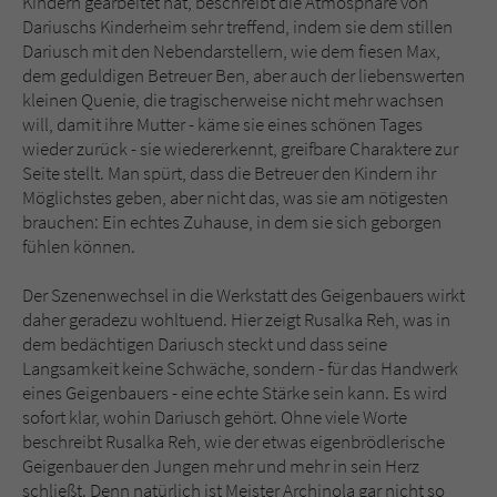
Kindern gearbeitet hat, beschreibt die Atmosphäre von
Dariuschs Kinderheim sehr treffend, indem sie dem stillen
Dariusch mit den Nebendarstellern, wie dem fiesen Max,
dem geduldigen Betreuer Ben, aber auch der liebenswerten
kleinen Quenie, die tragischerweise nicht mehr wachsen
will, damit ihre Mutter - käme sie eines schönen Tages
wieder zurück - sie wiedererkennt, greifbare Charaktere zur
Seite stellt. Man spürt, dass die Betreuer den Kindern ihr
Möglichstes geben, aber nicht das, was sie am nötigesten
brauchen: Ein echtes Zuhause, in dem sie sich geborgen
fühlen können.
Der Szenenwechsel in die Werkstatt des Geigenbauers wirkt
daher geradezu wohltuend. Hier zeigt Rusalka Reh, was in
dem bedächtigen Dariusch steckt und dass seine
Langsamkeit keine Schwäche, sondern - für das Handwerk
eines Geigenbauers - eine echte Stärke sein kann. Es wird
sofort klar, wohin Dariusch gehört. Ohne viele Worte
beschreibt Rusalka Reh, wie der etwas eigenbrödlerische
Geigenbauer den Jungen mehr und mehr in sein Herz
schließt. Denn natürlich ist Meister Archinola gar nicht so