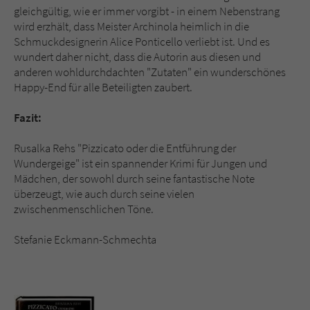
gleichgültig, wie er immer vorgibt - in einem Nebenstrang
wird erzhält, dass Meister Archinola heimlich in die
Schmuckdesignerin Alice Ponticello verliebt ist. Und es
wundert daher nicht, dass die Autorin aus diesen und
anderen wohldurchdachten "Zutaten" ein wunderschönes
Happy-End für alle Beteiligten zaubert.
Fazit:
Rusalka Rehs "Pizzicato oder die Entführung der
Wundergeige" ist ein spannender Krimi für Jungen und
Mädchen, der sowohl durch seine fantastische Note
überzeugt, wie auch durch seine vielen
zwischenmenschlichen Töne.
Stefanie Eckmann-Schmechta