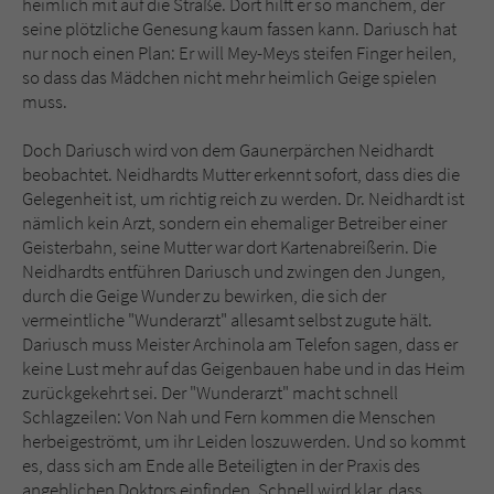
heimlich mit auf die Straße. Dort hilft er so manchem, der
seine plötzliche Genesung kaum fassen kann. Dariusch hat
nur noch einen Plan: Er will Mey-Meys steifen Finger heilen,
so dass das Mädchen nicht mehr heimlich Geige spielen
muss.
Doch Dariusch wird von dem Gaunerpärchen Neidhardt
beobachtet. Neidhardts Mutter erkennt sofort, dass dies die
Gelegenheit ist, um richtig reich zu werden. Dr. Neidhardt ist
nämlich kein Arzt, sondern ein ehemaliger Betreiber einer
Geisterbahn, seine Mutter war dort Kartenabreißerin. Die
Neidhardts entführen Dariusch und zwingen den Jungen,
durch die Geige Wunder zu bewirken, die sich der
vermeintliche "Wunderarzt" allesamt selbst zugute hält.
Dariusch muss Meister Archinola am Telefon sagen, dass er
keine Lust mehr auf das Geigenbauen habe und in das Heim
zurückgekehrt sei. Der "Wunderarzt" macht schnell
Schlagzeilen: Von Nah und Fern kommen die Menschen
herbeigeströmt, um ihr Leiden loszuwerden. Und so kommt
es, dass sich am Ende alle Beteiligten in der Praxis des
angeblichen Doktors einfinden. Schnell wird klar, dass