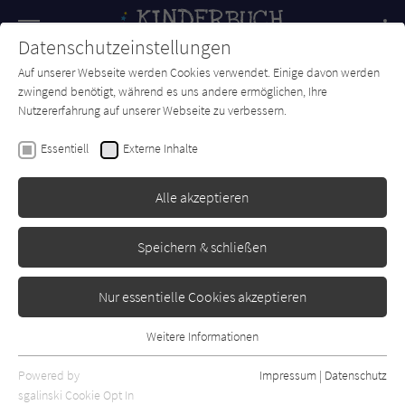
Navigation
Datenschutzeinstellungen
Couch
wechse
Auf unserer Webseite werden Cookies verwendet. Einige davon werden
Forum
Charts
Newsletter
SUCHE
zwingend benötigt, während es uns andere ermöglichen, Ihre
Nutzererfahrung auf unserer Webseite zu verbessern.
Rusalka Reh
Essentiell
Externe Inhalte
Pizzicato oder die Entführung
der Wundergeige
Alle akzeptieren
Oetinger
Erschienen: Dezember 2009
0
Speichern & schließen
Nur essentielle Cookies akzeptieren
Weitere Informationen
Essentiell
Essentielle Cookies werden für grundlegende Funktionen der
Powered by
Impressum
|
Datenschutz
Webseite benötigt. Dadurch ist gewährleistet, dass die Webseite
sgalinski Cookie Opt In