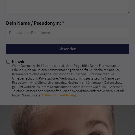
Dein Name / Pseudonym:
*
Nicht
ausfüllen!
Hinweis:
Wenn Du noch nicht 14 Jahre alt bist, dann frage bitte Deine Eltern zuvor um
Erlaubnis, ob Du Deinen Kommentar abgeben darfst. Wir behalten uns vor,
Kommentare ohne Angabe von Gründen zu löschen. Bitte beachten Sie
Urheberrecht und Privatsphäre; Werbung ist nicht gestattet. Ihr Name bzw.
Pseudonym wird öffentlich angezeigt; Nachnamen können zum Datenschutz
gekürzt werden. Zu Ihrem Schutz können Kontaktdaten wie E-Mail-Adressen,
Telefonnummern oder Anschriften von der Redaktion entfernt werden. Details
finden Sie in unserer
Datenschutzerklärung
.