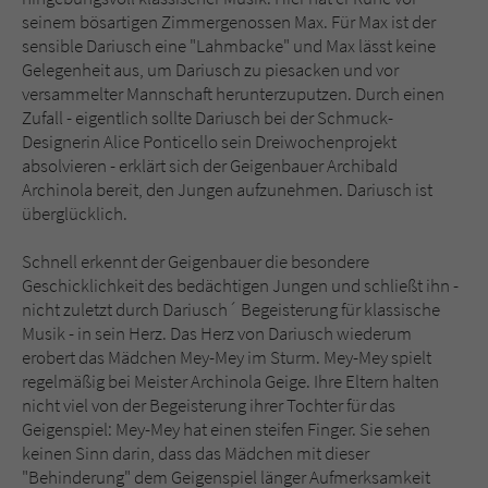
Sicherheitscode des Kontaktformulars zu
seinem bösartigen Zimmergenossen Max. Für Max ist der
überprüfen.
sensible Dariusch eine "Lahmbacke" und Max lässt keine
Gelegenheit aus, um Dariusch zu piesacken und vor
versammelter Mannschaft herunterzuputzen. Durch einen
Zufall - eigentlich sollte Dariusch bei der Schmuck-
Designerin Alice Ponticello sein Dreiwochenprojekt
absolvieren - erklärt sich der Geigenbauer Archibald
Archinola bereit, den Jungen aufzunehmen. Dariusch ist
überglücklich.
Schnell erkennt der Geigenbauer die besondere
Geschicklichkeit des bedächtigen Jungen und schließt ihn -
nicht zuletzt durch Dariusch´ Begeisterung für klassische
Musik - in sein Herz. Das Herz von Dariusch wiederum
erobert das Mädchen Mey-Mey im Sturm. Mey-Mey spielt
regelmäßig bei Meister Archinola Geige. Ihre Eltern halten
nicht viel von der Begeisterung ihrer Tochter für das
Geigenspiel: Mey-Mey hat einen steifen Finger. Sie sehen
keinen Sinn darin, dass das Mädchen mit dieser
"Behinderung" dem Geigenspiel länger Aufmerksamkeit