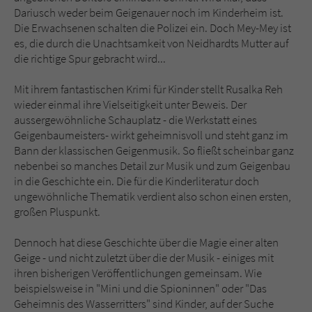
Dariusch weder beim Geigenauer noch im Kinderheim ist.
Die Erwachsenen schalten die Polizei ein. Doch Mey-Mey ist
es, die durch die Unachtsamkeit von Neidhardts Mutter auf
die richtige Spur gebracht wird...
Mit ihrem fantastischen Krimi für Kinder stellt Rusalka Reh
wieder einmal ihre Vielseitigkeit unter Beweis. Der
aussergewöhnliche Schauplatz - die Werkstatt eines
Geigenbaumeisters- wirkt geheimnisvoll und steht ganz im
Bann der klassischen Geigenmusik. So fließt scheinbar ganz
nebenbei so manches Detail zur Musik und zum Geigenbau
in die Geschichte ein. Die für die Kinderliteratur doch
ungewöhnliche Thematik verdient also schon einen ersten,
großen Pluspunkt.
Dennoch hat diese Geschichte über die Magie einer alten
Geige - und nicht zuletzt über die der Musik - einiges mit
ihren bisherigen Veröffentlichungen gemeinsam. Wie
beispielsweise in "Mini und die Spioninnen" oder "Das
Geheimnis des Wasserritters" sind Kinder, auf der Suche