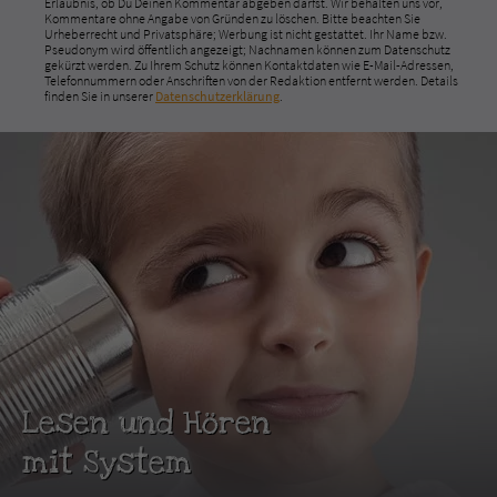
Erlaubnis, ob Du Deinen Kommentar abgeben darfst. Wir behalten uns vor,
Kommentare ohne Angabe von Gründen zu löschen. Bitte beachten Sie
Urheberrecht und Privatsphäre; Werbung ist nicht gestattet. Ihr Name bzw.
Pseudonym wird öffentlich angezeigt; Nachnamen können zum Datenschutz
gekürzt werden. Zu Ihrem Schutz können Kontaktdaten wie E-Mail-Adressen,
Telefonnummern oder Anschriften von der Redaktion entfernt werden. Details
finden Sie in unserer
Datenschutzerklärung
.
Lesen und Hören
mit System