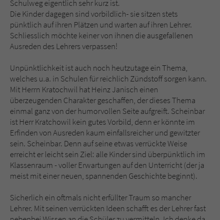
Schulweg eigentlich sehr kurz ist.
Die Kinder dagegen sind vorbildlich- sie sitzen stets
pünktlich auf ihren Plätzen und warten auf ihren Lehrer.
Schliesslich möchte keiner von ihnen die ausgefallenen
Ausreden des Lehrers verpassen!
Unpünktlichkeit ist auch noch heutzutage ein Thema,
welches u.a. in Schulen für reichlich Zündstoff sorgen kann.
Mit Herrn Kratochwil hat Heinz Janisch einen
überzeugenden Charakter geschaffen, der dieses Thema
einmal ganz von der humorvollen Seite aufgreift. Scheinbar
ist Herr Kratchowil kein gutes Vorbild, denn er könnte im
Erfinden von Ausreden kaum einfallsreicher und gewitzter
sein. Scheinbar. Denn auf seine etwas verrückte Weise
erreicht er leicht sein Ziel: alle Kinder sind überpünktlich im
Klassenraum - voller Erwartungen auf den Unterricht (der ja
meist mit einer neuen, spannenden Geschichte beginnt).
Sicherlich ein oftmals nicht erfüllter Traum so mancher
Lehrer. Mit seinen verrückten Ideen schafft es der Lehrer fast
nebenbei Wissen an die Schüler zu vermitteln. Ich denke da