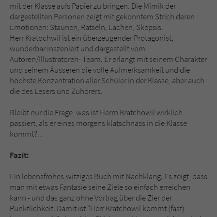
mit der Klasse aufs Papier zu bringen. Die Mimik der
dargestellten Personen zeigt mit gekonntem Strich deren
Emotionen: Staunen, Rätseln, Lachen, Skepsis.
Herr Kratochwil ist ein überzeugender Protagonist,
wunderbar inszeniert und dargestellt vom
Autoren/Illustratoren- Team. Er erlangt mit seinem Charakter
und seinem Äusseren die volle Aufmerksamkeit und die
höchste Konzentration aller Schüler in der Klasse, aber auch
die des Lesers und Zuhörers.
Bleibt nur die Frage, was ist Herrn Kratchowil wirklich
passiert, als er eines morgens klatschnass in die Klasse
kommt?...
Fazit:
Ein lebensfrohes,witziges Buch mit Nachklang. Es zeigt, dass
man mit etwas Fantasie seine Ziele so einfach erreichen
kann - und das ganz ohne Vortrag über die Zier der
Pünktlichkeit. Damit ist "Herr Kratchowil kommt (fast)