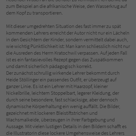
zum Beispiel an die afrikanische Weise, den Wasserkrug auf
dem Kopf zu transportieren.
Mit dieser umgedrehten Situation des fast immer zu spät
kommenden Lehrers erreicht der Autor nicht nur ein Lächeln
in den Gesichtern der Kinder, sondern vermittelt dabei auch,
wie wichtig Pünktlichkeit ist: Man kann schliesslich nicht nur
die Ausreden des Herrn Kratochwil verpassen. Auf jeden Fall
ist es ein fantasievolles Rezept gegen das Zuspätkommen
und damit sicherlich pädagogisch korrekt.
Der zunächst schrullig wirkende Lehrer bekommt durch
Heide Stöllinger ein passendes Outfit, er überzeugt auf
ganzer Linie. Es ist ein Lehrer mit Haarzopf, kleiner
Nickelbrille, leichtem Stoppelbart, legerer Kleidung, der
durch seine besondere, fast schlacksige, aber dennoch
dynamische Körperhaltung ein wenig auffällt. Die Bilder,
gezeichnet mit lockeren Bleistiftstrichen und
Wachsmalkeide, überzeugen in ihrer Farbgebung und
Aussage. Mit vielen lustigen Details in den Bildern schafft es
die Illustratorin diese lockere Umgehensweise des Lehrers