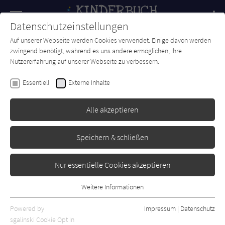
Navigation
Datenschutzeinstellungen
Couch
wechse
Auf unserer Webseite werden Cookies verwendet. Einige davon werden
Forum
Charts
Newsletter
SUCHE
zwingend benötigt, während es uns andere ermöglichen, Ihre
Nutzererfahrung auf unserer Webseite zu verbessern.
Heinz Janisch
Essentiell
Externe Inhalte
Herr Kratochwil kommt - fast
- zu spät
Alle akzeptieren
Jungbrunnen
Erschienen: Januar 2010
0
Speichern & schließen
Nur essentielle Cookies akzeptieren
Weitere Informationen
Essentiell
Essentielle Cookies werden für grundlegende Funktionen der
Powered by
Impressum
|
Datenschutz
Webseite benötigt. Dadurch ist gewährleistet, dass die Webseite
sgalinski Cookie Opt In