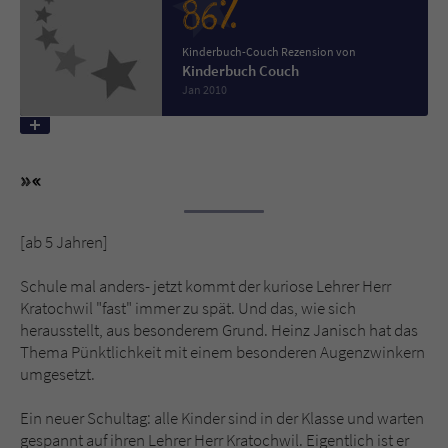
86%
Name
tx_pwcomments_ahash
Kinderbuch-Couch Rezension von
Kinderbuch Couch
Jan 2010
Anbieter
Literatur-Couch Medien GmbH & Co. KG
Laufzeit
1 Jahr
Zweck
Cookie für Kommentare einzelner Buchtitel
[ab 5 Jahren]
Name
fe_typo_user
Schule mal anders- jetzt kommt der kuriose Lehrer Herr
Anbieter
Literatur-Couch Medien GmbH & Co. KG
Kratochwil "fast" immer zu spät. Und das, wie sich
herausstellt, aus besonderem Grund. Heinz Janisch hat das
Laufzeit
Session
Thema Pünktlichkeit mit einem besonderen Augenzwinkern
umgesetzt.
Dieses Cookie gewährleistet die
Kommunikation der Webseite mit dem
Ein neuer Schultag: alle Kinder sind in der Klasse und warten
Zweck
Benutzer. Es wird benötigt um z. B. den
gespannt auf ihren Lehrer Herr Kratochwil. Eigentlich ist er