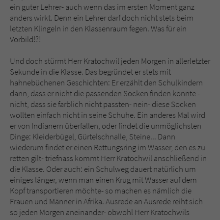
Sicherheitscode des Kontaktformulars zu
ein guter Lehrer- auch wenn das im ersten Moment ganz
überprüfen.
anders wirkt. Denn ein Lehrer darf doch nicht stets beim
letzten Klingeln in den Klassenraum fegen. Was für ein
Vorbild!?!
Und doch stürmt Herr Kratochwil jeden Morgen in allerletzter
Sekunde in die Klasse. Das begründet er stets mit
hahnebüchenen Geschichten: Er erzählt den Schulkindern
dann, dass er nicht die passenden Socken finden konnte -
nicht, dass sie farblich nicht passten- nein- diese Socken
wollten einfach nicht in seine Schuhe. Ein anderes Mal wird
er von Indianern überfallen, oder findet die unmöglichsten
Dinge: Kleiderbügel, Gürtelschnalle, Steine... Dann
wiederum findet er einen Rettungsring im Wasser, den es zu
retten gilt- triefnass kommt Herr Kratochwil anschließend in
die Klasse. Oder auch: ein Schulweg dauert natürlich um
einiges länger, wenn man einen Krug mit Wasser auf dem
Kopf transportieren möchte- so machen es nämlich die
Frauen und Männer in Afrika. Ausrede an Ausrede reiht sich
so jeden Morgen aneinander- obwohl Herr Kratochwils