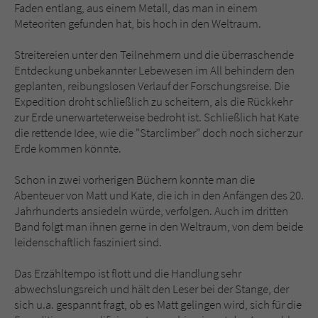
Faden entlang, aus einem Metall, das man in einem
Meteoriten gefunden hat, bis hoch in den Weltraum.
Streitereien unter den Teilnehmern und die überraschende
Entdeckung unbekannter Lebewesen im All behindern den
geplanten, reibungslosen Verlauf der Forschungsreise. Die
Expedition droht schließlich zu scheitern, als die Rückkehr
zur Erde unerwarteterweise bedroht ist. Schließlich hat Kate
die rettende Idee, wie die "Starclimber" doch noch sicher zur
Erde kommen könnte.
Schon in zwei vorherigen Büchern konnte man die
Abenteuer von Matt und Kate, die ich in den Anfängen des 20.
Jahrhunderts ansiedeln würde, verfolgen. Auch im dritten
Band folgt man ihnen gerne in den Weltraum, von dem beide
leidenschaftlich fasziniert sind.
Das Erzähltempo ist flott und die Handlung sehr
abwechslungsreich und hält den Leser bei der Stange, der
sich u.a. gespannt fragt, ob es Matt gelingen wird, sich für die