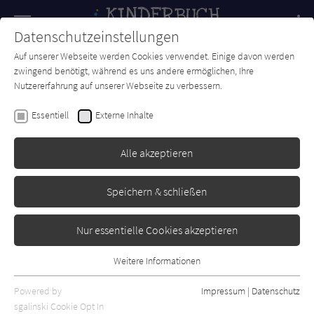
Navigation
Datenschutzeinstellungen
Couch
wechse
Auf unserer Webseite werden Cookies verwendet. Einige davon werden
Forum
Charts
Newsletter
SUCHE
zwingend benötigt, während es uns andere ermöglichen, Ihre
Nutzererfahrung auf unserer Webseite zu verbessern.
Kenneth Oppel
Essentiell
Externe Inhalte
Sternenjäger
Alle akzeptieren
Beltz & Gelberg
Erschienen: Juni 2010
0
Speichern & schließen
Nur essentielle Cookies akzeptieren
Weitere Informationen
Essentiell
Essentielle Cookies werden für grundlegende Funktionen der
Powered by
Impressum
|
Datenschutz
Webseite benötigt. Dadurch ist gewährleistet, dass die Webseite
sgalinski Cookie Opt In