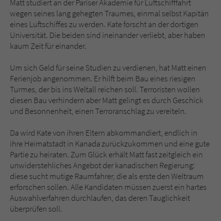
Matt studiert an der Pariser Akademie für Luftschifffahrt
Sicherheitscode des Kontaktformulars zu
wegen seines lang gehegten Traumes, einmal selbst Kapitän
überprüfen.
eines Luftschiffes zu werden. Kate forscht an der dortigen
Universität. Die beiden sind ineinander verliebt, aber haben
kaum Zeit für einander.
Um sich Geld für seine Studien zu verdienen, hat Matt einen
Ferienjob angenommen. Er hilft beim Bau eines riesigen
Turmes, der bis ins Weltall reichen soll. Terroristen wollen
diesen Bau verhindern aber Matt gelingt es durch Geschick
und Besonnenheit, einen Terroranschlag zu vereiteln.
Da wird Kate von ihren Eltern abkommandiert, endlich in
ihre Heimatstadt in Kanada zurückzukommen und eine gute
Partie zu heiraten. Zum Glück erhält Matt fast zeitgleich ein
unwiderstehliches Angebot der kanadischen Regierung:
diese sucht mutige Raumfahrer, die als erste den Weltraum
erforschen sollen. Alle Kandidaten müssen zuerst ein hartes
Auswahlverfahren durchlaufen, das deren Tauglichkeit
überprüfen soll.