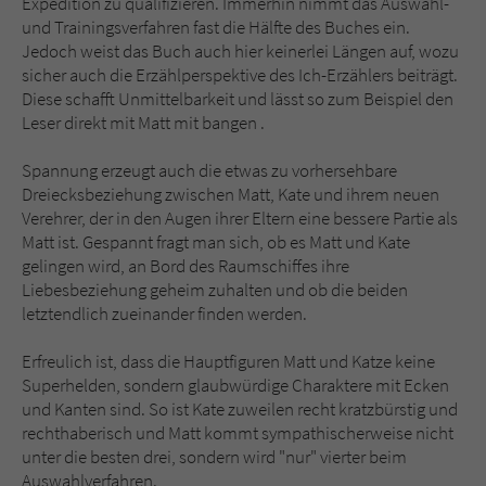
Expedition zu qualifizieren. Immerhin nimmt das Auswahl-
und Trainingsverfahren fast die Hälfte des Buches ein.
Jedoch weist das Buch auch hier keinerlei Längen auf, wozu
sicher auch die Erzählperspektive des Ich-Erzählers beiträgt.
Diese schafft Unmittelbarkeit und lässt so zum Beispiel den
Leser direkt mit Matt mit bangen .
Spannung erzeugt auch die etwas zu vorhersehbare
Dreiecksbeziehung zwischen Matt, Kate und ihrem neuen
Verehrer, der in den Augen ihrer Eltern eine bessere Partie als
Matt ist. Gespannt fragt man sich, ob es Matt und Kate
gelingen wird, an Bord des Raumschiffes ihre
Liebesbeziehung geheim zuhalten und ob die beiden
letztendlich zueinander finden werden.
Erfreulich ist, dass die Hauptfiguren Matt und Katze keine
Superhelden, sondern glaubwürdige Charaktere mit Ecken
und Kanten sind. So ist Kate zuweilen recht kratzbürstig und
rechthaberisch und Matt kommt sympathischerweise nicht
unter die besten drei, sondern wird "nur" vierter beim
Auswahlverfahren.