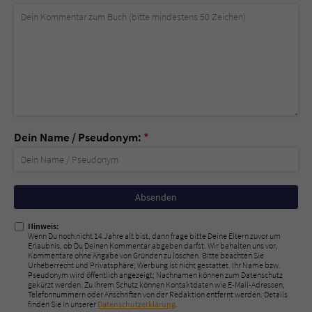
Dein Name / Pseudonym:
*
Nicht
ausfüllen!
Hinweis:
Wenn Du noch nicht 14 Jahre alt bist, dann frage bitte Deine Eltern zuvor um
Erlaubnis, ob Du Deinen Kommentar abgeben darfst. Wir behalten uns vor,
Kommentare ohne Angabe von Gründen zu löschen. Bitte beachten Sie
Urheberrecht und Privatsphäre; Werbung ist nicht gestattet. Ihr Name bzw.
Pseudonym wird öffentlich angezeigt; Nachnamen können zum Datenschutz
gekürzt werden. Zu Ihrem Schutz können Kontaktdaten wie E-Mail-Adressen,
Telefonnummern oder Anschriften von der Redaktion entfernt werden. Details
finden Sie in unserer
Datenschutzerklärung
.