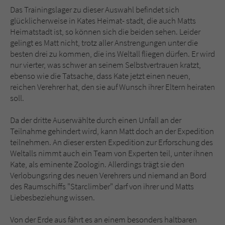
Das Trainingslager zu dieser Auswahl befindet sich
glücklicherweise in Kates Heimat- stadt, die auch Matts
Heimatstadt ist, so können sich die beiden sehen. Leider
gelingt es Matt nicht, trotz aller Anstrengungen unter die
besten drei zu kommen, die ins Weltall fliegen dürfen. Er wird
nur vierter, was schwer an seinem Selbstvertrauen kratzt,
ebenso wie die Tatsache, dass Kate jetzt einen neuen,
reichen Verehrer hat, den sie auf Wunsch ihrer Eltern heiraten
soll.
Da der dritte Auserwählte durch einen Unfall an der
Teilnahme gehindert wird, kann Matt doch an der Expedition
teilnehmen. An dieser ersten Expedition zur Erforschung des
Weltalls nimmt auch ein Team von Experten teil, unter ihnen
Kate, als eminente Zoologin. Allerdings trägt sie den
Verlobungsring des neuen Verehrers und niemand an Bord
des Raumschiffs "Starclimber" darf von ihrer und Matts
Liebesbeziehung wissen.
Von der Erde aus fährt es an einem besonders haltbaren