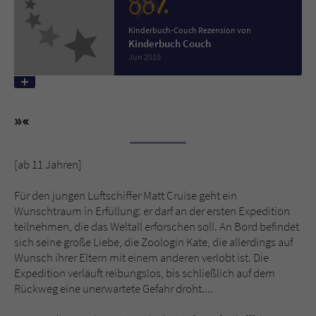
88%
Kinderbuch-Couch Rezension von
Name
tx_pwcomments_ahash
Kinderbuch Couch
Jun 2010
Anbieter
Literatur-Couch Medien GmbH & Co. KG
Laufzeit
1 Jahr
Zweck
Cookie für Kommentare einzelner Buchtitel
[ab 11 Jahren]
Name
fe_typo_user
Für den jungen Luftschiffer Matt Cruise geht ein
Anbieter
Literatur-Couch Medien GmbH & Co. KG
Wunschtraum in Erfüllung: er darf an der ersten Expedition
teilnehmen, die das Weltall erforschen soll. An Bord befindet
sich seine große Liebe, die Zoologin Kate, die allerdings auf
Laufzeit
Session
Wunsch ihrer Eltern mit einem anderen verlobt ist. Die
Expedition verläuft reibungslos, bis schließlich auf dem
Dieses Cookie gewährleistet die
Rückweg eine unerwartete Gefahr droht....
Kommunikation der Webseite mit dem
Zweck
Benutzer. Es wird benötigt um z. B. den