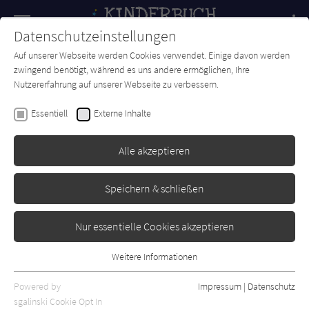
Navigation
Datenschutzeinstellungen
Couch
wechse
Auf unserer Webseite werden Cookies verwendet. Einige davon werden
Forum
Charts
Newsletter
SUCHE
zwingend benötigt, während es uns andere ermöglichen, Ihre
Nutzererfahrung auf unserer Webseite zu verbessern.
Michael Escoffier
Essentiell
Externe Inhalte
Zu Hilfe !!!
Alle akzeptieren
Moritz
Erschienen: Juli 2010
0
Speichern & schließen
Nur essentielle Cookies akzeptieren
Weitere Informationen
Essentiell
Essentielle Cookies werden für grundlegende Funktionen der
Powered by
Impressum
|
Datenschutz
Webseite benötigt. Dadurch ist gewährleistet, dass die Webseite
sgalinski Cookie Opt In