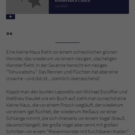
Kinderbuch Couch
Jul 2010
Name
tx_pwcomments_ahash
Anbieter
Literatur-Couch Medien GmbH & Co. KG
Laufzeit
1 Jahr
Eine kleine Maus flieht vor einem schrecklichen grünen
Zweck
Cookie für Kommentare einzelner Buchtitel
Monster, das wiederum vor einem riesigen, stacheligen
Monster flieht. In der Savanne herrscht ein riesiges
"Tohuwabohu". Das Rennen und Flüchten hat aber eine
Name
fe_typo_user
Ursache - und die ist... ziemlich überraschend!
Anbieter
Literatur-Couch Medien GmbH & Co. KG
Klappt man den bunten Leporello von Michael Escoffier und
Matthieu Maudet wie ein Buch auf, sieht man zunächst eine
Laufzeit
Session
kleine Maus, die vor einem Frosch wegläuft, der wiederum
vor einem Igel flüchtet, der wiederum Reißaus vor einer
Dieses Cookie gewährleistet die
Schlange nimmt, die sich ihrerseits vor einem Vogel Strauß
Kommunikation der Webseite mit dem
davonschlängelt; der große Vogel aber rennt mit großen
Zweck
Benutzer. Es wird benötigt um z. B. den
Schritten vor einem "Riesenmonster mit furchtbaren Krallen"