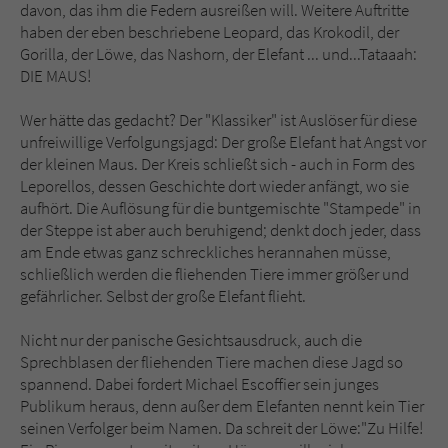
Sicherheitscode des Kontaktformulars zu
davon, das ihm die Federn ausreißen will. Weitere Auftritte
überprüfen.
haben der eben beschriebene Leopard, das Krokodil, der
Gorilla, der Löwe, das Nashorn, der Elefant ... und...Tataaah:
DIE MAUS!
Wer hätte das gedacht? Der "Klassiker" ist Auslöser für diese
unfreiwillige Verfolgungsjagd: Der große Elefant hat Angst vor
der kleinen Maus. Der Kreis schließt sich - auch in Form des
Leporellos, dessen Geschichte dort wieder anfängt, wo sie
aufhört. Die Auflösung für die buntgemischte "Stampede" in
der Steppe ist aber auch beruhigend; denkt doch jeder, dass
am Ende etwas ganz schreckliches herannahen müsse,
schließlich werden die fliehenden Tiere immer größer und
gefährlicher. Selbst der große Elefant flieht.
Nicht nur der panische Gesichtsausdruck, auch die
Sprechblasen der fliehenden Tiere machen diese Jagd so
spannend. Dabei fordert Michael Escoffier sein junges
Publikum heraus, denn außer dem Elefanten nennt kein Tier
seinen Verfolger beim Namen. Da schreit der Löwe:"Zu Hilfe!