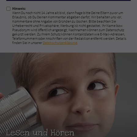
Hinweis:
Wenn Du noch nicht 14 Jahre alt bist, dann frage bitte Deine Eltern zuvor um
Erlaubnis, ob Du Deinen Kommentar abgeben darfst. Wir behalten uns vor,
Kommentare ohne Angabe von Gründen zu löschen. Bitte beachten Sie
Urheberrecht und Privatsphäre; Werbung ist nicht gestattet. Ihr Name bzw.
Pseudonym wird öffentlich angezeigt; Nachnamen können zum Datenschutz
gekürzt werden. Zu Ihrem Schutz können Kontaktdaten wie E-Mail-Adressen,
Telefonnummern oder Anschriften von der Redaktion entfernt werden. Details
finden Sie in unserer
Datenschutzerklärung
.
Lesen und Hören