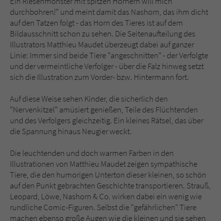
Ein Riesenmonster mit spitzen Hörnern will mich
durchbohren!" und meint damit das Nashorn, das ihm dicht
auf den Tatzen folgt - das Horn des Tieres ist auf dem
Bildausschnitt schon zu sehen. Die Seitenaufteilung des
Illustrators Matthieu Maudet überzeugt dabei auf ganzer
Linie: Immer sind beide Tiere "angeschnitten" - der Verfolgte
und der vermeintliche Verfolger - über die Falz hinweg setzt
sich die Illustration zum Vorder- bzw. Hintermann fort.
Auf diese Weise sehen Kinder, die sicherlich den
"Nervenkitzel" amüsiert genießen, Teile des Flüchtenden
und des Verfolgers gleichzeitig. Ein kleines Rätsel, das über
die Spannung hinaus Neugier weckt.
Die leuchtenden und doch warmen Farben in den
Illustrationen von Matthieu Maudet zeigen sympathische
Tiere, die den humorigen Unterton dieser kleinen, so schön
auf den Punkt gebrachten Geschichte transportieren. Strauß,
Leopard, Löwe, Nashorn & Co. wirken dabei ein wenig wie
rundliche Comic-Figuren. Selbst die "gefährlichen" Tiere
machen ebenso große Augen wie die kleinen und sie sehen