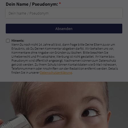
Dein Name / Pseudonym:
*
Nicht
ausfüllen!
Hinweis:
Wenn Du noch nicht 14 Jahre alt bist, dann frage bitte Deine Eltern zuvor um
Erlaubnis, ob Du Deinen Kommentar abgeben darfst. Wir behalten uns vor,
Kommentare ohne Angabe von Gründen zu löschen. Bitte beachten Sie
Urheberrecht und Privatsphäre; Werbung ist nicht gestattet. Ihr Name bzw.
Pseudonym wird öffentlich angezeigt; Nachnamen können zum Datenschutz
gekürzt werden. Zu Ihrem Schutz können Kontaktdaten wie E-Mail-Adressen,
Telefonnummern oder Anschriften von der Redaktion entfernt werden. Details
finden Sie in unserer
Datenschutzerklärung
.