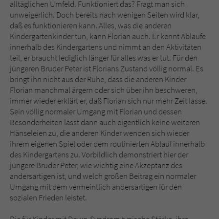
alltäglichen Umfeld. Funktioniert das? Fragt man sich
unweigerlich. Doch bereits nach wenigen Seiten wird klar,
daß es funktionieren kann. Alles, was die anderen
Kindergartenkinder tun, kann Florian auch. Er kennt Abläufe
innerhalb des Kindergartens und nimmt an den Aktivitäten
teil, er braucht lediglich länger für alles was er tut. Für den
jüngeren Bruder Peter ist Florians Zustand völlig normal. Es
bringt ihn nicht aus der Ruhe, dass die anderen Kinder
Florian manchmal ärgern oder sich über ihn beschweren,
immer wieder erklärt er, daß Florian sich nur mehr Zeit lasse.
Sein völlig normaler Umgang mit Florian und dessen
Besonderheiten lässt dann auch eigentlich keine weiteren
Hänseleien zu, die anderen Kinder wenden sich wieder
ihrem eigenen Spiel oder dem routinierten Ablauf innerhalb
des Kindergartens zu. Vorbildlich demonstriert hier der
jüngere Bruder Peter, wie wichtig eine Akzeptanz des
andersartigen ist, und welch großen Beitrag ein normaler
Umgang mit dem vermeintlich andersartigen für den
sozialen Frieden leistet.