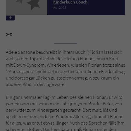
Kinderbuch Couch
Apr 2005
Name
tx_pwcomments_ahash
Anbieter
Literatur-Couch Medien GmbH & Co. KG
Laufzeit
1 Jahr
Adele Sansone beschreibt in ihrem Buch ";Florian lässt sich
Zweck
Cookie für Kommentare einzelner Buchtitel
Zeit"; einen Tag im Leben des kleinen Florian, einem Kind
mit Down-Syndrom. Wir erleben, wie sich Florian trotz seines
";Andersseins"; einfindet in den herkömmlichen Kinderalltag
Name
fe_typo_user
und dort sogar Lücken zu stopfen vermag, wozu kaum ein
anderes Kind in der Lage wäre.
Anbieter
Literatur-Couch Medien GmbH & Co. KG
Ein ganz normaler Tag im Leben des kleinen Florian. Er wird,
Laufzeit
Session
gemeinsam mit seinem ein Jahr jüngeren Bruder Peter, von
der Mutter zum Kindergarten gebracht. Dort malt, ißt und
Dieses Cookie gewährleistet die
spielt er mit den anderen Kindern. Allerdings braucht Florian
Kommunikation der Webseite mit dem
für alles, was er tut etwas länger. Auch das Sprechen fällt ihm
Zweck
Benutzer. Es wird benötigt um z. B. den
schwer, er stottert. Das liegt daran, daß Florian unter dem