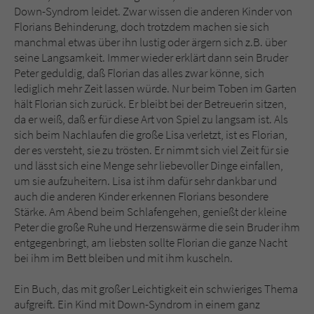
Sicherheitscode des Kontaktformulars zu
Down-Syndrom leidet. Zwar wissen die anderen Kinder von
überprüfen.
Florians Behinderung, doch trotzdem machen sie sich
manchmal etwas über ihn lustig oder ärgern sich z.B. über
seine Langsamkeit. Immer wieder erklärt dann sein Bruder
Peter geduldig, daß Florian das alles zwar könne, sich
lediglich mehr Zeit lassen würde. Nur beim Toben im Garten
hält Florian sich zurück. Er bleibt bei der Betreuerin sitzen,
da er weiß, daß er für diese Art von Spiel zu langsam ist. Als
sich beim Nachlaufen die große Lisa verletzt, ist es Florian,
der es versteht, sie zu trösten. Er nimmt sich viel Zeit für sie
und lässt sich eine Menge sehr liebevoller Dinge einfallen,
um sie aufzuheitern. Lisa ist ihm dafür sehr dankbar und
auch die anderen Kinder erkennen Florians besondere
Stärke. Am Abend beim Schlafengehen, genießt der kleine
Peter die große Ruhe und Herzenswärme die sein Bruder ihm
entgegenbringt, am liebsten sollte Florian die ganze Nacht
bei ihm im Bett bleiben und mit ihm kuscheln.
Ein Buch, das mit großer Leichtigkeit ein schwieriges Thema
aufgreift. Ein Kind mit Down-Syndrom in einem ganz