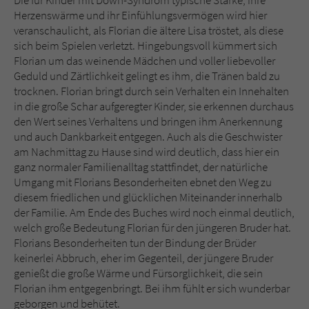
Die für Kinder mit Down-Syndrom typische Stärke, ihre
Herzenswärme und ihr Einfühlungsvermögen wird hier
veranschaulicht, als Florian die ältere Lisa tröstet, als diese
sich beim Spielen verletzt. Hingebungsvoll kümmert sich
Florian um das weinende Mädchen und voller liebevoller
Geduld und Zärtlichkeit gelingt es ihm, die Tränen bald zu
trocknen. Florian bringt durch sein Verhalten ein Innehalten
in die große Schar aufgeregter Kinder, sie erkennen durchaus
den Wert seines Verhaltens und bringen ihm Anerkennung
und auch Dankbarkeit entgegen. Auch als die Geschwister
am Nachmittag zu Hause sind wird deutlich, dass hier ein
ganz normaler Familienalltag stattfindet, der natürliche
Umgang mit Florians Besonderheiten ebnet den Weg zu
diesem friedlichen und glücklichen Miteinander innerhalb
der Familie. Am Ende des Buches wird noch einmal deutlich,
welch große Bedeutung Florian für den jüngeren Bruder hat.
Florians Besonderheiten tun der Bindung der Brüder
keinerlei Abbruch, eher im Gegenteil, der jüngere Bruder
genießt die große Wärme und Fürsorglichkeit, die sein
Florian ihm entgegenbringt. Bei ihm fühlt er sich wunderbar
geborgen und behütet.