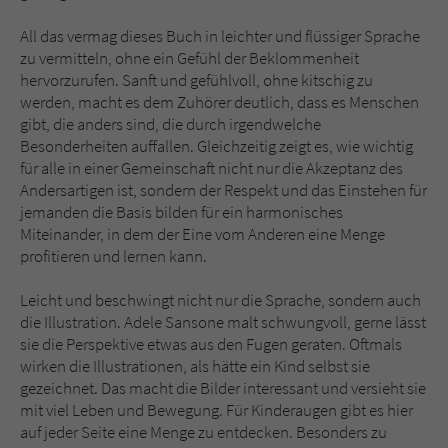
All das vermag dieses Buch in leichter und flüssiger Sprache
zu vermitteln, ohne ein Gefühl der Beklommenheit
hervorzurufen. Sanft und gefühlvoll, ohne kitschig zu
werden, macht es dem Zuhörer deutlich, dass es Menschen
gibt, die anders sind, die durch irgendwelche
Besonderheiten auffallen. Gleichzeitig zeigt es, wie wichtig
für alle in einer Gemeinschaft nicht nur die Akzeptanz des
Andersartigen ist, sondern der Respekt und das Einstehen für
jemanden die Basis bilden für ein harmonisches
Miteinander, in dem der Eine vom Anderen eine Menge
profitieren und lernen kann.
Leicht und beschwingt nicht nur die Sprache, sondern auch
die Illustration. Adele Sansone malt schwungvoll, gerne lässt
sie die Perspektive etwas aus den Fugen geraten. Oftmals
wirken die Illustrationen, als hätte ein Kind selbst sie
gezeichnet. Das macht die Bilder interessant und versieht sie
mit viel Leben und Bewegung. Für Kinderaugen gibt es hier
auf jeder Seite eine Menge zu entdecken. Besonders zu