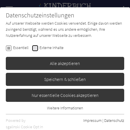
Navigation
Datenschutzeinstellungen
Couch
wechse
Auf unserer Webseite werden Cookies verwendet. Einige davon werden
Forum
Charts
Newsletter
SUCHE
zwingend benötigt, während es uns andere ermöglichen, Ihre
Nutzererfahrung auf unserer Webseite zu verbessern.
Adele Sansone
Essentiell
Externe Inhalte
Florian lässt sich Zeit
Alle akzeptieren
Tyrolia
Erschienen: April 2005
1
Speichern & schließen
Nur essentielle Cookies akzeptieren
Weitere Informationen
Essentiell
Essentielle Cookies werden für grundlegende Funktionen der
Powered by
Impressum
|
Datenschutz
Webseite benötigt. Dadurch ist gewährleistet, dass die Webseite
sgalinski Cookie Opt In