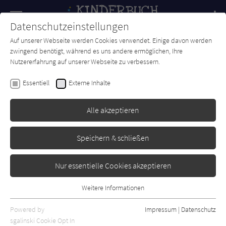
Navigation
Datenschutzeinstellungen
Couch
wechse
Auf unserer Webseite werden Cookies verwendet. Einige davon werden
Forum
Charts
Newsletter
SUCHE
zwingend benötigt, während es uns andere ermöglichen, Ihre
Nutzererfahrung auf unserer Webseite zu verbessern.
Arnhild Kantelhardt
Essentiell
Externe Inhalte
Das Hausbuch der
Gutenachtgeschichten
Alle akzeptieren
Gerstenberg
Erschienen: April 2011
0
Speichern & schließen
Nur essentielle Cookies akzeptieren
Weitere Informationen
Essentiell
Essentielle Cookies werden für grundlegende Funktionen der
Powered by
Impressum
|
Datenschutz
Webseite benötigt. Dadurch ist gewährleistet, dass die Webseite
sgalinski Cookie Opt In