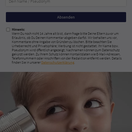
Nicht
ausfüllen!
Hinweis:
Wenn Du noch nicht 14 Jahre alt bist, dann frage bitte Deine Eltern zuvor um
Erlaubnis, ob Du Deinen Kommentar abgeben darfst. Wir behalten uns vor,
Kommentare ohne Angabe von Gründen zu löschen. Bitte beachten Sie
Urheberrecht und Privatsphäre; Werbung ist nicht gestattet. Ihr Name bzw.
Pseudonym wird öffentlich angezeigt; Nachnamen können zum Datenschutz
gekürzt werden. Zu Ihrem Schutz können Kontaktdaten wie E-Mail-Adressen,
Telefonnummern oder Anschriften von der Redaktion entfernt werden. Details
finden Sie in unserer
Datenschutzerklärung
.