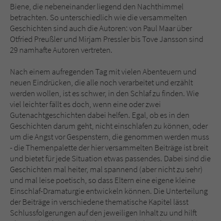
Biene, die nebeneinander liegend den Nachthimmel
betrachten. So unterschiedlich wie die versammelten
Geschichten sind auch die Autoren: von Paul Maar über
Otfried Preußler und Mirjam Pressler bis Tove Jansson sind
29 namhafte Autoren vertreten.
Nach einem aufregenden Tag mit vielen Abenteuern und
neuen Eindrücken, die alle noch verarbeitet und erzählt
werden wollen, ist es schwer, in den Schlaf zu finden. Wie
viel leichter fällt es doch, wenn eine oder zwei
Gutenachtgeschichten dabei helfen. Egal, ob es in den
Geschichten darum geht, nicht einschlafen zu können, oder
um die Angst vor Gespenstern, die genommen werden muss
- die Themenpalette der hier versammelten Beiträge ist breit
und bietet für jede Situation etwas passendes. Dabei sind die
Geschichten mal heiter, mal spannend (aber nicht zu sehr)
und mal leise poetisch, so dass Eltern eine eigene kleine
Einschlaf-Dramaturgie entwickeln können. Die Unterteilung
der Beiträge in verschiedene thematische Kapitel lässt
Schlussfolgerungen auf den jeweiligen Inhalt zu und hilft