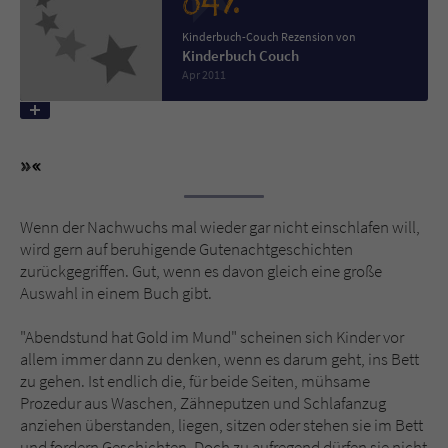
84%
Kinderbuch-Couch Rezension von
Name
tx_pwcomments_ahash
Kinderbuch Couch
Apr 2011
Anbieter
Literatur-Couch Medien GmbH & Co. KG
Laufzeit
1 Jahr
Zweck
Cookie für Kommentare einzelner Buchtitel
Wenn der Nachwuchs mal wieder gar nicht einschlafen will,
wird gern auf beruhigende Gutenachtgeschichten
Name
fe_typo_user
zurückgegriffen. Gut, wenn es davon gleich eine große
Auswahl in einem Buch gibt.
Anbieter
Literatur-Couch Medien GmbH & Co. KG
"Abendstund hat Gold im Mund" scheinen sich Kinder vor
Laufzeit
Session
allem immer dann zu denken, wenn es darum geht, ins Bett
zu gehen. Ist endlich die, für beide Seiten, mühsame
Dieses Cookie gewährleistet die
Prozedur aus Waschen, Zähneputzen und Schlafanzug
Kommunikation der Webseite mit dem
anziehen überstanden, liegen, sitzen oder stehen sie im Bett
Zweck
Benutzer. Es wird benötigt um z. B. den
und fordern Geschichten. Doch zu aufregend dürfen sie nicht