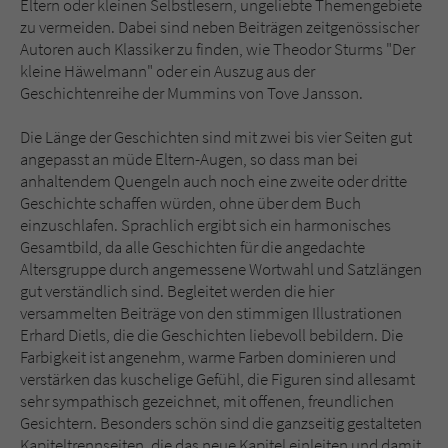
Eltern oder kleinen Selbstlesern, ungeliebte Themengebiete
zu vermeiden. Dabei sind neben Beiträgen zeitgenössischer
Autoren auch Klassiker zu finden, wie Theodor Sturms "Der
kleine Häwelmann" oder ein Auszug aus der
Geschichtenreihe der Mummins von Tove Jansson.
Die Länge der Geschichten sind mit zwei bis vier Seiten gut
angepasst an müde Eltern-Augen, so dass man bei
anhaltendem Quengeln auch noch eine zweite oder dritte
Geschichte schaffen würden, ohne über dem Buch
einzuschlafen. Sprachlich ergibt sich ein harmonisches
Gesamtbild, da alle Geschichten für die angedachte
Altersgruppe durch angemessene Wortwahl und Satzlängen
gut verständlich sind. Begleitet werden die hier
versammelten Beiträge von den stimmigen Illustrationen
Erhard Dietls, die die Geschichten liebevoll bebildern. Die
Farbigkeit ist angenehm, warme Farben dominieren und
verstärken das kuschelige Gefühl, die Figuren sind allesamt
sehr sympathisch gezeichnet, mit offenen, freundlichen
Gesichtern. Besonders schön sind die ganzseitig gestalteten
Kapiteltrennseiten, die das neue Kapitel einleiten und damit