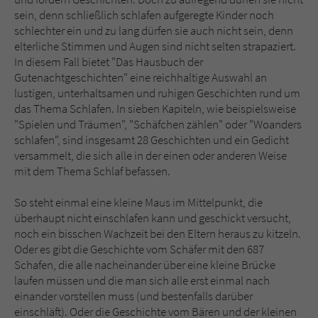
Sicherheitscode des Kontaktformulars zu
sein, denn schließlich schlafen aufgeregte Kinder noch
überprüfen.
schlechter ein und zu lang dürfen sie auch nicht sein, denn
elterliche Stimmen und Augen sind nicht selten strapaziert.
In diesem Fall bietet "Das Hausbuch der
Gutenachtgeschichten" eine reichhaltige Auswahl an
lustigen, unterhaltsamen und ruhigen Geschichten rund um
das Thema Schlafen. In sieben Kapiteln, wie beispielsweise
"Spielen und Träumen", "Schäfchen zählen" oder "Woanders
schlafen", sind insgesamt 28 Geschichten und ein Gedicht
versammelt, die sich alle in der einen oder anderen Weise
mit dem Thema Schlaf befassen.
So steht einmal eine kleine Maus im Mittelpunkt, die
überhaupt nicht einschlafen kann und geschickt versucht,
noch ein bisschen Wachzeit bei den Eltern heraus zu kitzeln.
Oder es gibt die Geschichte vom Schäfer mit den 687
Schafen, die alle nacheinander über eine kleine Brücke
laufen müssen und die man sich alle erst einmal nach
einander vorstellen muss (und bestenfalls darüber
einschläft). Oder die Geschichte vom Bären und der kleinen