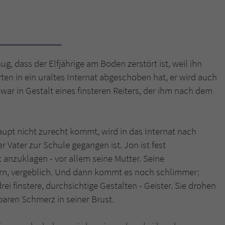
Name
tx_pwcomments_ahash
Anbieter
Literatur-Couch Medien GmbH & Co. KG
ug, dass der Elfjährige am Boden zerstört ist, weil ihn
Laufzeit
1 Jahr
en in ein uraltes Internat abgeschoben hat, er wird auch
war in Gestalt eines finsteren Reiters, der ihm nach dem
Zweck
Cookie für Kommentare einzelner Buchtitel
Name
fe_typo_user
aupt nicht zurecht kommt, wird in das Internat nach
 Vater zur Schule gegangen ist. Jon ist fest
Anbieter
Literatur-Couch Medien GmbH & Co. KG
t anzuklagen - vor allem seine Mutter. Seine
n, vergeblich. Und dann kommt es noch schlimmer:
Laufzeit
Session
ei finstere, durchsichtige Gestalten - Geister. Sie drohen
Dieses Cookie gewährleistet die Kommunikation der
aren Schmerz in seiner Brust.
Webseite mit dem Benutzer. Es wird benötigt um z. B.
Zweck
den Sicherheitscode des Kontaktformulars zu