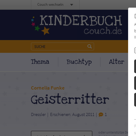
Couch wechseln
b
W
Thema
Buchtyp
Alter
Cornelia Funke
Geisterritter
Dressler
Erschienen: August 2011
1
s
oder unterstütze Deinen