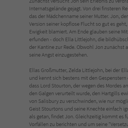
Zunächst versucht Jon sein Erlebnis zu verdr
Internatsgelände gejagt. Von drei finsteren Reit
das der Mädchenname seiner Mutter. Jon, der n
Version seiner kopflose Flucht so gut es geht, 
Ewigkeit blamiert. Am Ende glauben seine Mit
erfunden - doch Ella Littlejohn, die bildhübsc
der Kantine zur Rede. Obwohl Jon zunächst all
seine Angst einzugestehen.
Ellas Großmutter, Zelda Littlejohn, bei der Ell
und kennt sich bestens mit den Gespenstern 
dass Lord Stourton, der wegen des Mordes a
den Galgen verurteilt wurde, den Hartgills e
von Salisbury zu verschwinden, wie nur mögli
Geist Stourtons und seine Knechte einfach ig
als getan, findet Jon. Gleichzeitig kommt es f
Vorfällen zu berichten und um seine "Versetzu