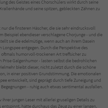
llung des Geistes eines Chorschülers wirkt durch seine
 Krallenhände und seine spitzen, gebleckten Zähnen zu
nur die finsteren Häscher, die sie sehr eindrucksvoll
um Beispiel ebendieser verschlagene Chorjunge - und die
stellt sie die edelmütige, wenn auch an ihrem Dasein
iam Longspee entgegen. Durch die Perspektive des
 oftmals humorvoll-trockenen Art treffsicher zu
en Prise Galgenhumor - lasten selbst die bedrohlichen
ielmehr bleibt dieser, nicht zuletzt durch die schöne
on, in einer positiven Grundstimmung. Die emotionalen
pee entwickelt, sind geprägt durch tiefe Zuneigung und
n Begegnungen - ruhig auch etwas sentimental ausfallen.
ihrer jungen Leser mit allerlei gruseligen Details zu
ns entspinnt, hätte durchaus das Zeug zu einer langen,