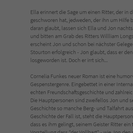
Ella erinnert die Sage um einen Ritter, der i
geschworen hat, jedweden, der ihn um Hilfe bi
daran glaubt, lassen sich Ella und Jon nacht
und bitten am Grab des Ritters Willliam Longs
erscheint Jon und schon bei nächster Gelege
Stourton erfolgreich - Jon glaubt, dass er d
losgeworden ist. Doch er irrt sich...
Cornelia Funkes neuer Roman ist eine humor
Gespenstergenre. Eingebettet in einer Interna
echten Freundschaftsgeschichte und zahlrei
Die Hauptpersonen sind zweifellos Jon und se
Geschichte so manche Berg- und Talfahrt aush
Geschichte der Fall ist, steht die Hauptperso
dass es ihm gelingt, seinem Geister Ritter ei
Vorstellung dass "der Vollbart" - wie Jon den