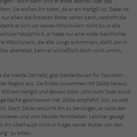
ängen - doch dann wird er eines abends über das
überprüfen.
ern. Sie wollen ihn töten, da er ein Hartgill ist. Dabei ist
ur allein die finsteren Reiter sehen kann, verdreht die
damit er sich vor seinen Mitschülern nicht bis in alle
schüler tatsächlich, er habe nur eine wilde Geschichte
he Mitschülerin, die alle Jungs anhimmeln, stellt Jon in
es abstreitet, kann er schließlich doch nicht umhin,
a die meiste Zeit lebt, gibt Geistertouren für Touristen -
der Region aus. Sie finden zusammen mit Zelda heraus,
n William Hartgill und dessen Sohn John zum Tode durch
wige Rache geschworen hat. Zelda empfiehlt Jon, so weit
ch. Doch Zelda versucht ihn zu beruhigen, er solle den
norieren und vom Fenster fernbleiben. Leichter gesagt
ür ihn überhaupt nicht in Frage, seiner Mutter von den
ng" zu bitten.