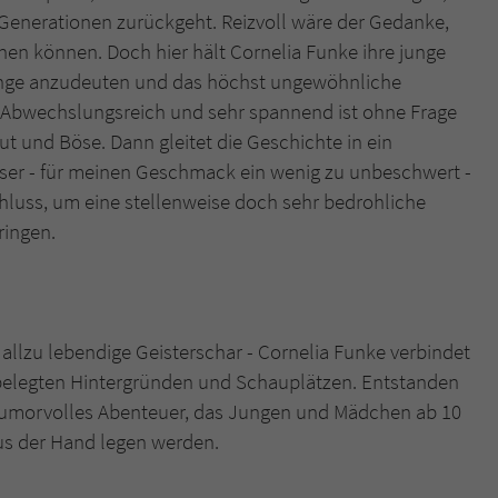
 Generationen zurückgeht. Reizvoll wäre der Gedanke,
en können. Doch hier hält Cornelia Funke ihre junge
 Dinge anzudeuten und das höchst ungewöhnliche
. Abwechslungsreich und sehr spannend ist ohne Frage
t und Böse. Dann gleitet die Geschichte in ein
er - für meinen Geschmack ein wenig zu unbeschwert -
schluss, um eine stellenweise doch sehr bedrohliche
ringen.
 allzu lebendige Geisterschar - Cornelia Funke verbindet
 belegten Hintergründen und Schauplätzen. Entstanden
 humorvolles Abenteuer, das Jungen und Mädchen ab 10
aus der Hand legen werden.