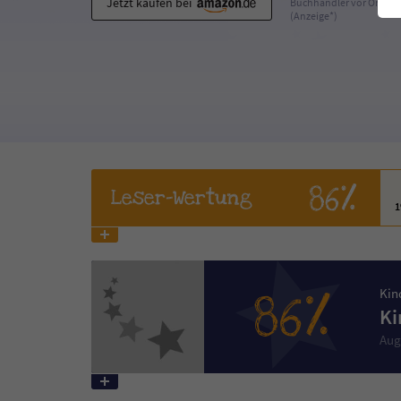
Jetzt kaufen bei
Buchhändler vor Ort
(Anzeige*)
86%
Leser
-Wertung
86%
Kin
Ki
Aug