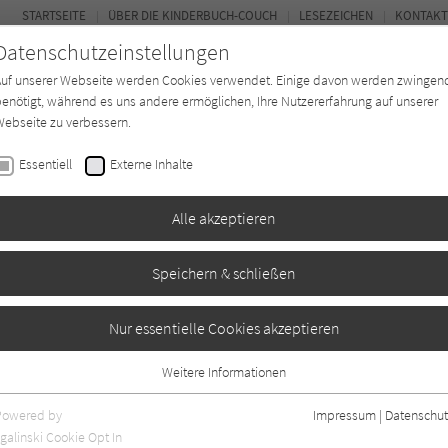
STARTSEITE
ÜBER DIE KINDERBUCH-COUCH
LESEZEICHEN
KONTAKT
Datenschutzeinstellungen
Auf unserer Webseite werden Cookies verwendet. Einige davon werden zwingen
enötigt, während es uns andere ermöglichen, Ihre Nutzererfahrung auf unserer
ebseite zu verbessern.
FOR
Essentiell
Externe Inhalte
Autor*in
Verlage
Magazin
K
Alle akzeptieren
Speichern & schließen
Nur essentielle Cookies akzeptieren
Weitere Informationen
Essentiell
Essentielle Cookies werden für grundlegende Funktionen der Webseite
Powered by
Impressum
|
Datenschut
benötigt. Dadurch ist gewährleistet, dass die Webseite einwandfrei
galinski Cookie Opt In