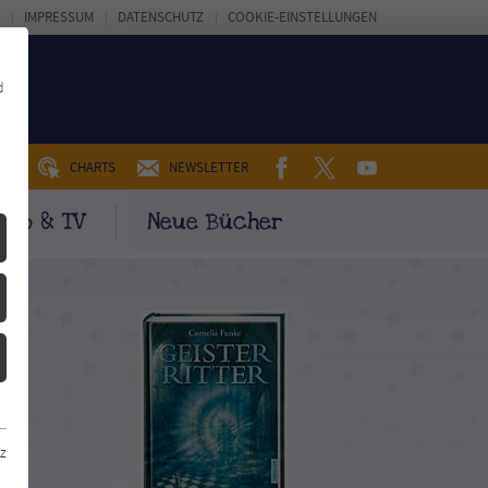
IMPRESSUM
DATENSCHUTZ
COOKIE-EINSTELLUNGEN
d
FACEBOOK
TWITTER
YOUTUBE
UM
CHARTS
NEWSLETTER
ino & TV
Neue Bücher
z