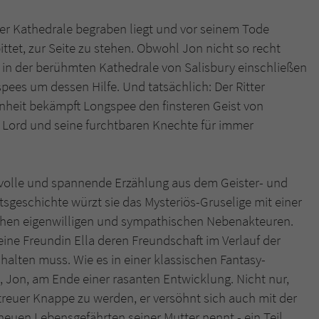
n der Kathedrale begraben liegt und vor seinem Tode
ttet, zur Seite zu stehen. Obwohl Jon nicht so recht
s in der berühmten Kathedrale von Salisbury einschließen
pees um dessen Hilfe. Und tatsächlich: Der Ritter
nheit bekämpft Longspee den finsteren Geist von
en Lord und seine furchtbaren Knechte für immer
volle und spannende Erzählung aus dem Geister- und
tsgeschichte würzt sie das Mysteriös-Gruselige mit einer
chen eigenwilligen und sympathischen Nebenakteuren.
ine Freundin Ella deren Freundschaft im Verlauf der
alten muss. Wie es in einer klassischen Fantasy-
n, Jon, am Ende einer rasanten Entwicklung. Nicht nur,
n treuer Knappe zu werden, er versöhnt sich auch mit der
 neuen Lebensgefährten seiner Mutter nennt - ein Teil