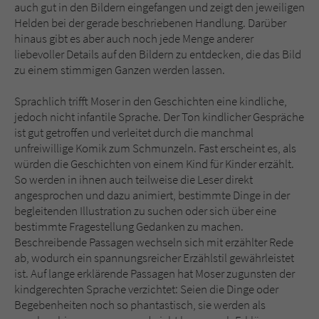
auch gut in den Bildern eingefangen und zeigt den jeweiligen
Helden bei der gerade beschriebenen Handlung. Darüber
hinaus gibt es aber auch noch jede Menge anderer
liebevoller Details auf den Bildern zu entdecken, die das Bild
zu einem stimmigen Ganzen werden lassen.
Sprachlich trifft Moser in den Geschichten eine kindliche,
jedoch nicht infantile Sprache. Der Ton kindlicher Gespräche
ist gut getroffen und verleitet durch die manchmal
unfreiwillige Komik zum Schmunzeln. Fast erscheint es, als
würden die Geschichten von einem Kind für Kinder erzählt.
So werden in ihnen auch teilweise die Leser direkt
angesprochen und dazu animiert, bestimmte Dinge in der
begleitenden Illustration zu suchen oder sich über eine
bestimmte Fragestellung Gedanken zu machen.
Beschreibende Passagen wechseln sich mit erzählter Rede
ab, wodurch ein spannungsreicher Erzählstil gewährleistet
ist. Auf lange erklärende Passagen hat Moser zugunsten der
kindgerechten Sprache verzichtet: Seien die Dinge oder
Begebenheiten noch so phantastisch, sie werden als