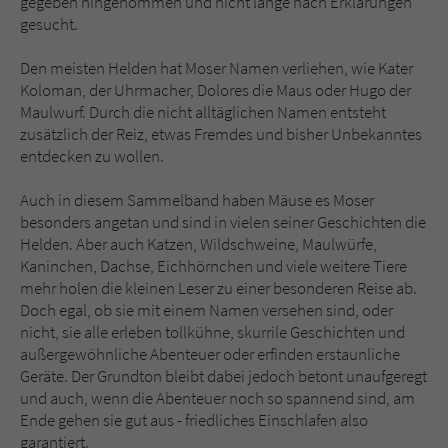
gegeben hingenommen und nicht lange nach Erklärungen
gesucht.
Den meisten Helden hat Moser Namen verliehen, wie Kater
Koloman, der Uhrmacher, Dolores die Maus oder Hugo der
Maulwurf. Durch die nicht alltäglichen Namen entsteht
zusätzlich der Reiz, etwas Fremdes und bisher Unbekanntes
entdecken zu wollen.
Auch in diesem Sammelband haben Mäuse es Moser
besonders angetan und sind in vielen seiner Geschichten die
Helden. Aber auch Katzen, Wildschweine, Maulwürfe,
Kaninchen, Dachse, Eichhörnchen und viele weitere Tiere
mehr holen die kleinen Leser zu einer besonderen Reise ab.
Doch egal, ob sie mit einem Namen versehen sind, oder
nicht, sie alle erleben tollkühne, skurrile Geschichten und
außergewöhnliche Abenteuer oder erfinden erstaunliche
Geräte. Der Grundton bleibt dabei jedoch betont unaufgeregt
und auch, wenn die Abenteuer noch so spannend sind, am
Ende gehen sie gut aus - friedliches Einschlafen also
garantiert.