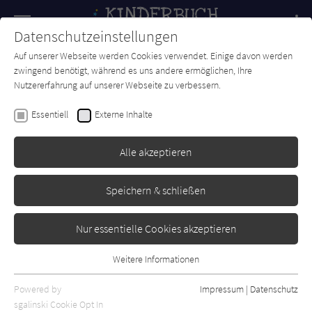
Navigation
Datenschutzeinstellungen
Couch
wechse
Auf unserer Webseite werden Cookies verwendet. Einige davon werden
Forum
Charts
Newsletter
SUCHE
zwingend benötigt, während es uns andere ermöglichen, Ihre
Nutzererfahrung auf unserer Webseite zu verbessern.
Erwin Moser
Essentiell
Externe Inhalte
Erwin Moser's fantastische
Gute-Nacht-Geschichten
Alle akzeptieren
Beltz & Gelberg
Erschienen: September 2011
1
Speichern & schließen
Nur essentielle Cookies akzeptieren
Weitere Informationen
Essentiell
Essentielle Cookies werden für grundlegende Funktionen der
Powered by
Impressum
|
Datenschutz
Webseite benötigt. Dadurch ist gewährleistet, dass die Webseite
sgalinski Cookie Opt In