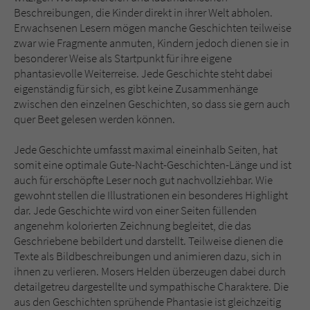
Beschreibungen, die Kinder direkt in ihrer Welt abholen.
Erwachsenen Lesern mögen manche Geschichten teilweise
zwar wie Fragmente anmuten, Kindern jedoch dienen sie in
besonderer Weise als Startpunkt für ihre eigene
phantasievolle Weiterreise. Jede Geschichte steht dabei
eigenständig für sich, es gibt keine Zusammenhänge
zwischen den einzelnen Geschichten, so dass sie gern auch
quer Beet gelesen werden können.
Jede Geschichte umfasst maximal eineinhalb Seiten, hat
somit eine optimale Gute-Nacht-Geschichten-Länge und ist
auch für erschöpfte Leser noch gut nachvollziehbar. Wie
gewohnt stellen die Illustrationen ein besonderes Highlight
dar. Jede Geschichte wird von einer Seiten füllenden
angenehm kolorierten Zeichnung begleitet, die das
Geschriebene bebildert und darstellt. Teilweise dienen die
Texte als Bildbeschreibungen und animieren dazu, sich in
ihnen zu verlieren. Mosers Helden überzeugen dabei durch
detailgetreu dargestellte und sympathische Charaktere. Die
aus den Geschichten sprühende Phantasie ist gleichzeitig