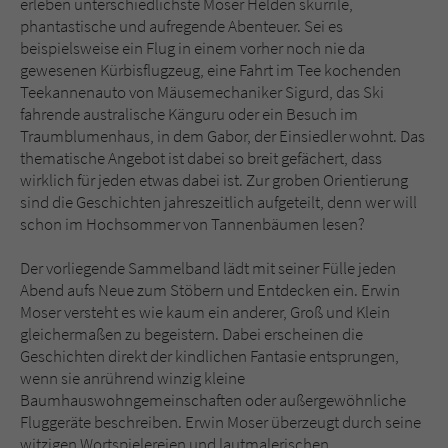
erleben unterschiedlichste Moser Helden skurrile,
Sicherheitscode des Kontaktformulars zu
phantastische und aufregende Abenteuer. Sei es
überprüfen.
beispielsweise ein Flug in einem vorher noch nie da
gewesenen Kürbisflugzeug, eine Fahrt im Tee kochenden
Teekannenauto von Mäusemechaniker Sigurd, das Ski
fahrende australische Känguru oder ein Besuch im
Traumblumenhaus, in dem Gabor, der Einsiedler wohnt. Das
thematische Angebot ist dabei so breit gefächert, dass
wirklich für jeden etwas dabei ist. Zur groben Orientierung
sind die Geschichten jahreszeitlich aufgeteilt, denn wer will
schon im Hochsommer von Tannenbäumen lesen?
Der vorliegende Sammelband lädt mit seiner Fülle jeden
Abend aufs Neue zum Stöbern und Entdecken ein. Erwin
Moser versteht es wie kaum ein anderer, Groß und Klein
gleichermaßen zu begeistern. Dabei erscheinen die
Geschichten direkt der kindlichen Fantasie entsprungen,
wenn sie anrührend winzig kleine
Baumhauswohngemeinschaften oder außergewöhnliche
Fluggeräte beschreiben. Erwin Moser überzeugt durch seine
witzigen Wortspielereien und lautmalerischen