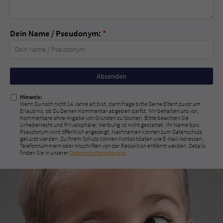
Dein Name / Pseudonym:
*
Nicht
ausfüllen!
Hinweis:
Wenn Du noch nicht 14 Jahre alt bist, dann frage bitte Deine Eltern zuvor um
Erlaubnis, ob Du Deinen Kommentar abgeben darfst. Wir behalten uns vor,
Kommentare ohne Angabe von Gründen zu löschen. Bitte beachten Sie
Urheberrecht und Privatsphäre; Werbung ist nicht gestattet. Ihr Name bzw.
Pseudonym wird öffentlich angezeigt; Nachnamen können zum Datenschutz
gekürzt werden. Zu Ihrem Schutz können Kontaktdaten wie E-Mail-Adressen,
Telefonnummern oder Anschriften von der Redaktion entfernt werden. Details
finden Sie in unserer
Datenschutzerklärung
.