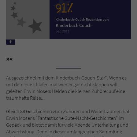
91%
Name
tx_pwcomments_ahash
Kinderbuch-Couch Rezension von
Kinderbuch Couch
Anbieter
Literatur-Couch Medien GmbH & Co. KG
Sep 2011
Laufzeit
1 Jahr
Zweck
Cookie für Kommentare einzelner Buchtitel
Name
fe_typo_user
Ausgezeichnet mit dem Kinderbuch-Couch-Star*. Wenn es
mit dem Einschlafen mal wieder gar nicht klappen will,
geleiten Erwin Mosers Helden die kleinen Zuhörer auf eine
Anbieter
Literatur-Couch Medien GmbH & Co. KG
traumhafte Reise...
Laufzeit
Session
Gleich 88 Geschichten zum Zuhören und Weiterträumen hat
Erwin Moser's "Fantastische Gute-Nacht-Geschichten" im
Dieses Cookie gewährleistet die
Gepäck und bietet damit für viele Abende Unterhaltung und
Kommunikation der Webseite mit dem
Abwechslung. Denn in dieser umfangreichen Sammlung
Zweck
Benutzer. Es wird benötigt um z. B. den