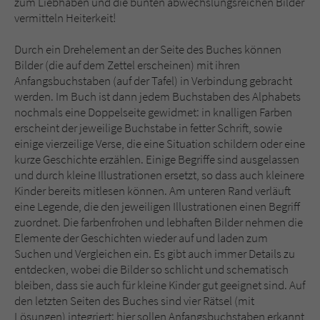
zum Liebhaben und die bunten abwechslungsreichen Bilder
vermitteln Heiterkeit!
Durch ein Drehelement an der Seite des Buches können
Bilder (die auf dem Zettel erscheinen) mit ihren
Anfangsbuchstaben (auf der Tafel) in Verbindung gebracht
werden. Im Buch ist dann jedem Buchstaben des Alphabets
nochmals eine Doppelseite gewidmet: in knalligen Farben
erscheint der jeweilige Buchstabe in fetter Schrift, sowie
einige vierzeilige Verse, die eine Situation schildern oder eine
kurze Geschichte erzählen. Einige Begriffe sind ausgelassen
und durch kleine Illustrationen ersetzt, so dass auch kleinere
Kinder bereits mitlesen können. Am unteren Rand verläuft
eine Legende, die den jeweiligen Illustrationen einen Begriff
zuordnet. Die farbenfrohen und lebhaften Bilder nehmen die
Elemente der Geschichten wieder auf und laden zum
Suchen und Vergleichen ein. Es gibt auch immer Details zu
entdecken, wobei die Bilder so schlicht und schematisch
bleiben, dass sie auch für kleine Kinder gut geeignet sind. Auf
den letzten Seiten des Buches sind vier Rätsel (mit
Lösungen) integriert: hier sollen Anfangsbuchstaben erkannt