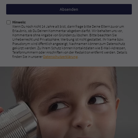
Nicht
ausfüllen!
Hinweis:
Wenn Du noch nicht 14 Jahre alt bist, dann frage bitte Deine Eltern zuvor um
Erlaubnis, ob Du Deinen Kommentar abgeben darfst. Wir behalten uns vor,
Kommentare ohne Angabe von Gründen zu löschen. Bitte beachten Sie
Urheberrecht und Privatsphäre; Werbung ist nicht gestattet. Ihr Name bzw.
Pseudonym wird öffentlich angezeigt; Nachnamen können zum Datenschutz
gekürzt werden. Zu Ihrem Schutz können Kontaktdaten wie E-Mail-Adressen,
Telefonnummern oder Anschriften von der Redaktion entfernt werden. Details
finden Sie in unserer
Datenschutzerklärung
.