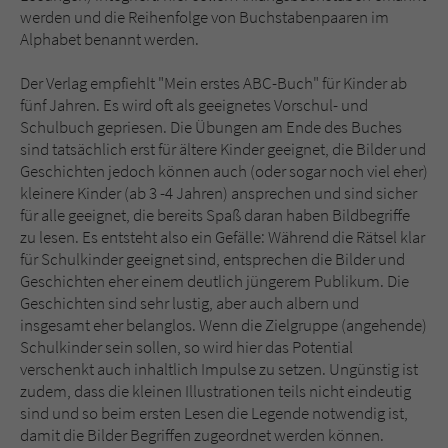
werden und die Reihenfolge von Buchstabenpaaren im
Alphabet benannt werden.
Der Verlag empfiehlt "Mein erstes ABC-Buch" für Kinder ab
fünf Jahren. Es wird oft als geeignetes Vorschul- und
Schulbuch gepriesen. Die Übungen am Ende des Buches
sind tatsächlich erst für ältere Kinder geeignet, die Bilder und
Geschichten jedoch können auch (oder sogar noch viel eher)
kleinere Kinder (ab 3 -4 Jahren) ansprechen und sind sicher
für alle geeignet, die bereits Spaß daran haben Bildbegriffe
zu lesen. Es entsteht also ein Gefälle: Während die Rätsel klar
für Schulkinder geeignet sind, entsprechen die Bilder und
Geschichten eher einem deutlich jüngerem Publikum. Die
Geschichten sind sehr lustig, aber auch albern und
insgesamt eher belanglos. Wenn die Zielgruppe (angehende)
Schulkinder sein sollen, so wird hier das Potential
verschenkt auch inhaltlich Impulse zu setzen. Ungünstig ist
zudem, dass die kleinen Illustrationen teils nicht eindeutig
sind und so beim ersten Lesen die Legende notwendig ist,
damit die Bilder Begriffen zugeordnet werden können.