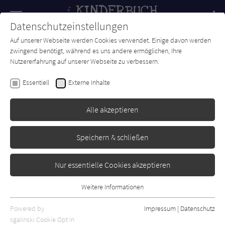
Navigation
Datenschutzeinstellungen
Couch
wechse
Auf unserer Webseite werden Cookies verwendet. Einige davon werden
Forum
Charts
Newsletter
SUCHE
zwingend benötigt, während es uns andere ermöglichen, Ihre
Nutzererfahrung auf unserer Webseite zu verbessern.
Ingrid Uebe
Essentiell
Externe Inhalte
Mein erstes ABC-Buch
Alle akzeptieren
cbj
Erschienen: Januar 2013
0
Speichern & schließen
Nur essentielle Cookies akzeptieren
Weitere Informationen
Essentiell
Essentielle Cookies werden für grundlegende Funktionen der
Powered by
Impressum
|
Datenschutz
Webseite benötigt. Dadurch ist gewährleistet, dass die Webseite
sgalinski Cookie Opt In