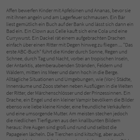
Sicherheitscode des Kontaktformulars zu
überprüfen.
Affen bewerfen Kinder mit Apfelsinen und Ananas, bevor sie
mit ihnen angeln und am Lagerfeuer schmausen. Ein Bär
liest gemütlich ein Buch auf der Bank und lässt sich dann ein
Bad ein. Ein Clown aus Celle kauft sich eine Cola und eine
Currywurst. Ein Dackel rät einem aufgebrachten Drachen
einfach über einen Ritter mit Degen hinweg zu fliegen ... "Das
erste ABC-Buch" führt die Kinder durch Sonne, Regen und
Schnee, durch Tag und Nacht, vorbei an tropischen Inseln,
der Antarktis, atemberaubenden Stränden, Feldern und
Wäldern, mitten ins Meer und dann hoch in die Berge.
Alltägliche Situationen und Umgebungen, wie (Vor-) Städte,
Innenräume und Zoos stehen neben Ausflügen in die Welten
der Ritter, der Märchenschlösser und der Prinzessinnen. Ein
Drache, ein Engel und ein kleiner Vampir bevölkern die Bilder
ebenso wie liebe kleine Kinder, eine freundliche Verkäuferin
und eine umsorgende Mutter. Am meisten stechen jedoch
die niedlichen Tierfiguren aus den knallbunten Bildern
heraus: ihre Augen sind groß und rund und selbst die
Papageien lächeln. Die Tierchen sind kitschig, aber auch