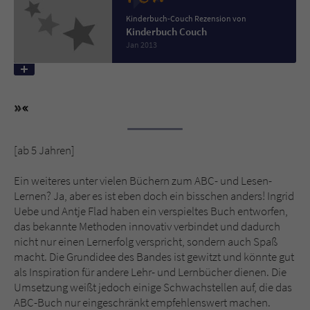
Kinderbuch-Couch Rezension von
Kinderbuch Couch
Name
tx_pwcomments_ahash
Jan 2013
Anbieter
Literatur-Couch Medien GmbH & Co. KG
Laufzeit
1 Jahr
Zweck
Cookie für Kommentare einzelner Buchtitel
[ab 5 Jahren]
Name
fe_typo_user
Ein weiteres unter vielen Büchern zum ABC- und Lesen-
Lernen? Ja, aber es ist eben doch ein bisschen anders! Ingrid
Anbieter
Literatur-Couch Medien GmbH & Co. KG
Uebe und Antje Flad haben ein verspieltes Buch entworfen,
das bekannte Methoden innovativ verbindet und dadurch
Laufzeit
Session
nicht nur einen Lernerfolg verspricht, sondern auch Spaß
macht. Die Grundidee des Bandes ist gewitzt und könnte gut
Dieses Cookie gewährleistet die
als Inspiration für andere Lehr- und Lernbücher dienen. Die
Kommunikation der Webseite mit dem
Umsetzung weißt jedoch einige Schwachstellen auf, die das
Zweck
Benutzer. Es wird benötigt um z. B. den
ABC-Buch nur eingeschränkt empfehlenswert machen.