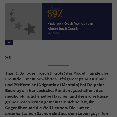
89%
Name
tx_pwcomments_ahash
Kinderbuch-Couch Rezension von
Anbieter
Literatur-Couch Medien GmbH & Co. KG
Kinderbuch Couch
Mai 2014
Laufzeit
1 Jahr
Zweck
Cookie für Kommentare einzelner Buchtitel
Name
fe_typo_user
Tiger & Bär oder Frosch & Kröte: das Modell "ungleiche
Anbieter
Literatur-Couch Medien GmbH & Co. KG
Freunde" ist ein bewährtes Erfolgsrezept. Mit Krümel
und Pfefferminz (Grignotin et Mentalo) hat Delphine
Laufzeit
Session
Bournay ein französisches Pendant geschaffen: das
niedlich-kindliche gelbe Häschen und der große kluge
Dieses Cookie gewährleistet die
grüne Frosch lernen gemeinsam sich selbst, ihr
Kommunikation der Webseite mit dem
Gegenüber und die Welt kennen. Die kurzen
Zweck
Benutzer. Es wird benötigt um z. B. den
unterhaltsamen Szenen sind aus dem Leben gegriffen