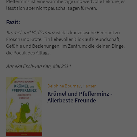
Pfefferminz ist eine warmherzige und wertvolle Lektüre, es
lässt sich aber nicht pauschal sagen für wen.
Fazit:
Krümel und Pfefferminz
ist das französische Pendant zu
Frosch und Kröte. Ein liebevoller Blick auf Freundschaft,
Gefühle und Beziehungen. Im Zentrum: die kleinen Dinge,
die Poetik des Alltags.
Anneka Esch-van Kan, Mai 2014
Delphine Bournay
,
Hanser
Krümel und Pfefferminz -
Allerbeste Freunde