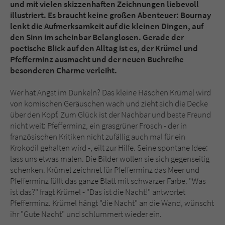
Sicherheitscode des Kontaktformulars zu
und mit vielen skizzenhaften Zeichnungen liebevoll
überprüfen.
illustriert. Es braucht keine großen Abenteuer: Bournay
lenkt die Aufmerksamkeit auf die kleinen Dingen, auf
den Sinn im scheinbar Belanglosen. Gerade der
poetische Blick auf den Alltag ist es, der Krümel und
Pfefferminz ausmacht und der neuen Buchreihe
besonderen Charme verleiht.
Wer hat Angst im Dunkeln? Das kleine Häschen Krümel wird
von komischen Geräuschen wach und zieht sich die Decke
über den Kopf. Zum Glück ist der Nachbar und beste Freund
nicht weit: Pfefferminz, ein grasgrüner Frosch - der in
französischen Kritiken nicht zufällig auch mal für ein
Krokodil gehalten wird -, eilt zur Hilfe. Seine spontane Idee:
lass uns etwas malen. Die Bilder wollen sie sich gegenseitig
schenken. Krümel zeichnet für Pfefferminz das Meer und
Pfefferminz füllt das ganze Blatt mit schwarzer Farbe. "Was
ist das?" fragt Krümel - "Das ist die Nacht!" antwortet
Pfefferminz. Krümel hängt "die Nacht" an die Wand, wünscht
ihr "Gute Nacht" und schlummert wieder ein.