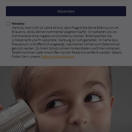
Nicht
ausfüllen!
Hinweis:
Wenn Du noch nicht 14 Jahre alt bist, dann frage bitte Deine Eltern zuvor um
Erlaubnis, ob Du Deinen Kommentar abgeben darfst. Wir behalten uns vor,
Kommentare ohne Angabe von Gründen zu löschen. Bitte beachten Sie
Urheberrecht und Privatsphäre; Werbung ist nicht gestattet. Ihr Name bzw.
Pseudonym wird öffentlich angezeigt; Nachnamen können zum Datenschutz
gekürzt werden. Zu Ihrem Schutz können Kontaktdaten wie E-Mail-Adressen,
Telefonnummern oder Anschriften von der Redaktion entfernt werden. Details
finden Sie in unserer
Datenschutzerklärung
.