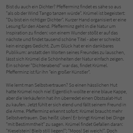
Bist du auch ein Dichter? Pfefferminz findet es sähe so aus
"als ob der Wind Tango tanzen würde". Krümel ist begeistert:
"Du bist ein richtiger Dichter". Kurzer Hand organisiert er eine
Lesung für den Abend. Pfefferminz geht in die Natur um
Inspiration zu finden: von einem Wunder stößt er auf das
nächste und findet tausend schöne Titel - aber er schreibt
kein einziges Gedicht. Zum Glück hat er ein dankbares
Publikum: anstatt den Worten seines Freundes zu lauschen,
lässt sich Krümel die Schönheiten der Natur einfach zeigen.
Ein schöner "Dichterabend" war das, findet Krümel.
Pfefferminz ist für ihn "ein großer Künstler".
Wie lernt man Selbstvertrauen? So einen hässlichen Hut
hatte Krümel noch nie! Eigentlich wollte er eine blaue Kappe,
aber die Verkäuferin hat ihn überredet einen Obstsalat-Hut
zu kaufen. Jetzt fühlt er sich elend und fällt seinem Freund in
die Arme. Pfefferminz erkennt sofort: Krümel braucht mehr
Selbstvertrauen. Das heißt: üben! Er bringt Krümel bei Dinge
"mit Bestimmtheit" zu sagen. Krümel findet Gefallen daran:
"Kieselstein! Bleib still liegen!"; "Moos! Sei weich!". Doch