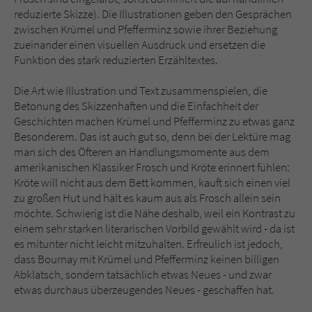
reduzierte Skizze). Die Illustrationen geben den Gesprächen
zwischen Krümel und Pfefferminz sowie ihrer Beziehung
zueinander einen visuellen Ausdruck und ersetzen die
Funktion des stark reduzierten Erzähltextes.
Die Art wie Illustration und Text zusammenspielen, die
Betonung des Skizzenhaften und die Einfachheit der
Geschichten machen Krümel und Pfefferminz zu etwas ganz
Besonderem. Das ist auch gut so, denn bei der Lektüre mag
man sich des Öfteren an Handlungsmomente aus dem
amerikanischen Klassiker Frosch und Kröte erinnert fühlen:
Kröte will nicht aus dem Bett kommen, kauft sich einen viel
zu großen Hut und hält es kaum aus als Frosch allein sein
möchte. Schwierig ist die Nähe deshalb, weil ein Kontrast zu
einem sehr starken literarischen Vorbild gewählt wird - da ist
es mitunter nicht leicht mitzuhalten. Erfreulich ist jedoch,
dass Bournay mit Krümel und Pfefferminz keinen billigen
Abklatsch, sondern tatsächlich etwas Neues - und zwar
etwas durchaus überzeugendes Neues - geschaffen hat.