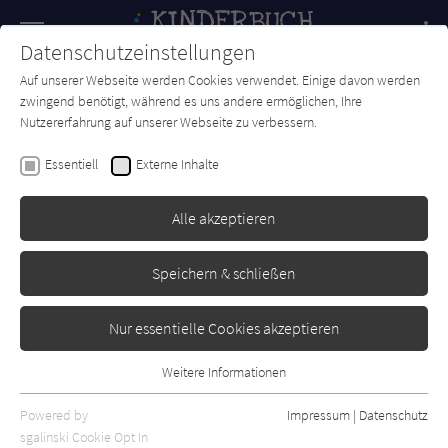
Navigation
Datenschutzeinstellungen
Couch
wechse
Auf unserer Webseite werden Cookies verwendet. Einige davon werden
Forum
Charts
Newsletter
SUCHE
zwingend benötigt, während es uns andere ermöglichen, Ihre
Nutzererfahrung auf unserer Webseite zu verbessern.
Delphine Bournay
Essentiell
Externe Inhalte
Krümel und Pfefferminz -
Allerbeste Freunde
Alle akzeptieren
Hanser
Erschienen: Mai 2014
0
Speichern & schließen
Nur essentielle Cookies akzeptieren
Weitere Informationen
Essentiell
Essentielle Cookies werden für grundlegende Funktionen der
Powered by
Impressum
|
Datenschutz
Webseite benötigt. Dadurch ist gewährleistet, dass die Webseite
sgalinski Cookie Opt In