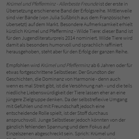
Krümel und Pfefferminz - Allerbeste Freunde
ist der erste in
Übersetzung erschienene Band der Erfolgsreihe. Mittlerweile
sind vier Bände (von Julia Süßbrich aus dem Französischen
übersetzt) auf dem Markt. Besondere Aufmerksamkeit erhielt
kürzlich Krümel und Pfefferminz - Wilde Tiere: dieser Band ist
für den Jugendliteraturpreis 2014 nominiert. Wilde Tiere wird
damit als besonders humorvoll und sprachlich raffiniert
herausgehoben, steht aber für den Erfolg der ganzen Reihe.
Empfohlen wird
Krümel und Pfefferminz
ab 6 Jahren oder für
etwas fortgeschrittene Selbstleser. Der Grundton der
Geschichten, die Dominanz von Harmonie - denn auch
wenn es mal Streit gibt, ist die Versöhnung nah - und die teils
niedliche Liebenswürdigkeit der Tiere lassen eher an eine
jüngere Zielgruppe denken. Da der selbstreflexive Umgang
mit Gefühlen und mit Freundschaft jedoch eine
entscheidende Rolle spielt, ist der Stoff durchaus
anspruchsvoll. Junge Selbstleser jedoch könnten von der
gänzlich fehlenden Spannung und dem Fokus auf
Einzelszenen abgeschreckt sein. Sprich: Krümel und