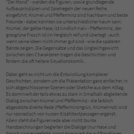
"Der Mond" - werden die Figuren, sowie grundlegende
Aufbauprinzipien und Spielregeln der neuen Reihe
eingeführt. Krümel und Pfefferminz sind Nachbarn und beste
Freunde - dabei könnten sie unterschiedlicher kaum sein:
Krümel, der gelbe Hase, ist kindlich-naiv - Pfefferminz, der
grasgrüne Frosch ist im Vergleich reif und überlegt - auch
wenn seine Ideen nicht immer gut sind - wie die späteren
Bände zeigen. Die Gegensätze und das Ungleichgewicht
zwischen den Charakteren tragen die Geschichten und
fördern die oft heitere Situationskomik.
Dabei geht es nicht um die Entwicklung komplexer
Geschichten, sondern um die Präsentation ganz einfacher, in
sich abgeschlossener Szenen oder Sketche aus dem Alltag.
Es dominiert der teils etwas zu stark in Smalltalk abgleitende
Dialog zwischen Krümel und Pfefferminz - die farblich
abgesetzte direkte Rede (Pfefferminz=grün, Krümel=rot) wird
nur sporadisch von kurzen Erzähltextpassagen ergänzt.
Allein steht die Figurenrede aber nicht: bunte
Handzeichnungen begleiten die Dialoge (nur Hase und
Frosch sind eingefärbt, sonst dominiert die auf Randlinien