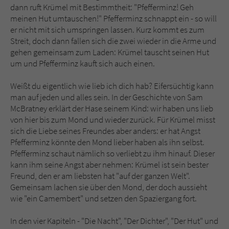
dann ruft Krümel mit Bestimmtheit: "Pfefferminz! Geh
meinen Hut umtauschen!" Pfefferminz schnappt ein - so will
er nicht mit sich umspringen lassen. Kurz kommt es zum
Streit, doch dann fallen sich die zwei wieder in die Arme und
gehen gemeinsam zum Laden: Krümel tauscht seinen Hut
um und Pfefferminz kauft sich auch einen.
Weißt du eigentlich wie lieb ich dich hab? Eifersüchtig kann
man auf jeden und alles sein. In der Geschichte von Sam
McBratney erklärt der Hase seinem Kind: wir haben uns lieb
von hier bis zum Mond und wieder zurück. Für Krümel misst
sich die Liebe seines Freundes aber anders: er hat Angst
Pfefferminz könnte den Mond lieber haben als ihn selbst.
Pfefferminz schaut nämlich so verliebt zu ihm hinauf. Dieser
kann ihm seine Angst aber nehmen: Krümel ist sein bester
Freund, den er am liebsten hat "auf der ganzen Welt".
Gemeinsam lachen sie über den Mond, der doch aussieht
wie "ein Camembert" und setzen den Spaziergang fort.
In den vier Kapiteln - "Die Nacht", "Der Dichter", "Der Hut" und