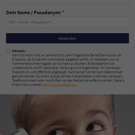
Dein Name / Pseudonym:
*
Nicht
ausfüllen!
Hinweis:
Wenn Du noch nicht 14 Jahre alt bist, dann frage bitte Deine Eltern zuvor um
Erlaubnis, ob Du Deinen Kommentar abgeben darfst. Wir behalten uns vor,
Kommentare ohne Angabe von Gründen zu löschen. Bitte beachten Sie
Urheberrecht und Privatsphäre; Werbung ist nicht gestattet. Ihr Name bzw.
Pseudonym wird öffentlich angezeigt; Nachnamen können zum Datenschutz
gekürzt werden. Zu Ihrem Schutz können Kontaktdaten wie E-Mail-Adressen,
Telefonnummern oder Anschriften von der Redaktion entfernt werden. Details
finden Sie in unserer
Datenschutzerklärung
.