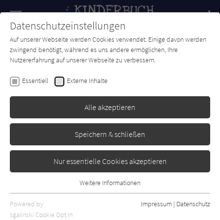
Navigation
Datenschutzeinstellungen
Couch
wechse
Auf unserer Webseite werden Cookies verwendet. Einige davon werden
Forum
Charts
Newsletter
SUCHE
zwingend benötigt, während es uns andere ermöglichen, Ihre
Nutzererfahrung auf unserer Webseite zu verbessern.
Fredrik Vahle
Essentiell
Externe Inhalte
Die fabelhafte Geschichte von
Anne Kaffeekanne
Alle akzeptieren
Sauerländer
Erschienen: November 2014
0
Speichern & schließen
Nur essentielle Cookies akzeptieren
Weitere Informationen
Essentiell
Essentielle Cookies werden für grundlegende Funktionen der
Powered by
Impressum
|
Datenschutz
Webseite benötigt. Dadurch ist gewährleistet, dass die Webseite
sgalinski Cookie Opt In