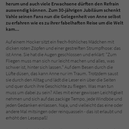
Sicherheitscode des Kontaktformulars zu
herum und auch viele Erwachsene dürften den Refrain
überprüfen.
auswendig können. Zum 30-jährigen Jubiläum schenkt
Vahle seinen Fans nun die Gelegenheit von Anne selbst
zu erfahren wie es zu ihrer fabelhaften Reise um die Welt
kam...
Auf einem Hocker sitzt ein frech-fröhliches Mädchen mit
dicken roten Zöpfen und einer gestreiften Strumpfhose: das
ist Anne. Sie hat die Augen geschlossen und erklärt: "Zum
Fliegen muss man sich nur leicht machen und alles, was
schwer ist, hinter sich lassen." Auf dem Besen durch die
Lüfte düsen, das kann Anne nur im Traum. Trotzdem saust
sie durch den Alltag und lädt die Leser ein über die Seiten
und quer durch ihre Geschichte zu fliegen. Was man tun
muss um dabei zu sein? Alles mit einer gewissen Leichtigkeit
nehmen und sich auf das zackige Tempo, jede Windböe und
jeden Gedanken einlassen. Naja, und vielleicht das eine oder
andere Mal mitsingen oder reinquasseln - das ist erlaubt und
erhöht den Lesespaß!