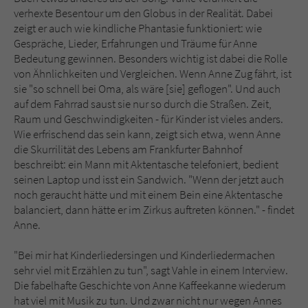
verhexte Besentour um den Globus in der Realität. Dabei
zeigt er auch wie kindliche Phantasie funktioniert: wie
Gespräche, Lieder, Erfahrungen und Träume für Anne
Bedeutung gewinnen. Besonders wichtig ist dabei die Rolle
von Ähnlichkeiten und Vergleichen. Wenn Anne Zug fährt, ist
sie "so schnell bei Oma, als wäre [sie] geflogen". Und auch
auf dem Fahrrad saust sie nur so durch die Straßen. Zeit,
Raum und Geschwindigkeiten - für Kinder ist vieles anders.
Wie erfrischend das sein kann, zeigt sich etwa, wenn Anne
die Skurrilität des Lebens am Frankfurter Bahnhof
beschreibt: ein Mann mit Aktentasche telefoniert, bedient
seinen Laptop und isst ein Sandwich. "Wenn der jetzt auch
noch geraucht hätte und mit einem Bein eine Aktentasche
balanciert, dann hätte er im Zirkus auftreten können." - findet
Anne.
"Bei mir hat Kinderliedersingen und Kinderliedermachen
sehr viel mit Erzählen zu tun", sagt Vahle in einem Interview.
Die fabelhafte Geschichte von Anne Kaffeekanne wiederum
hat viel mit Musik zu tun. Und zwar nicht nur wegen Annes