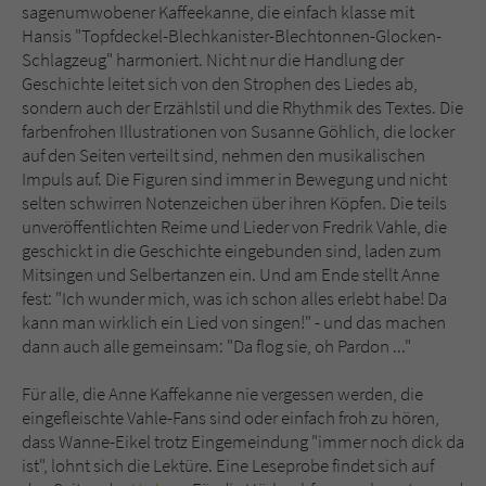
sagenumwobener Kaffeekanne, die einfach klasse mit
Hansis "Topfdeckel-Blechkanister-Blechtonnen-Glocken-
Schlagzeug" harmoniert. Nicht nur die Handlung der
Geschichte leitet sich von den Strophen des Liedes ab,
sondern auch der Erzählstil und die Rhythmik des Textes. Die
farbenfrohen Illustrationen von Susanne Göhlich, die locker
auf den Seiten verteilt sind, nehmen den musikalischen
Impuls auf. Die Figuren sind immer in Bewegung und nicht
selten schwirren Notenzeichen über ihren Köpfen. Die teils
unveröffentlichten Reime und Lieder von Fredrik Vahle, die
geschickt in die Geschichte eingebunden sind, laden zum
Mitsingen und Selbertanzen ein. Und am Ende stellt Anne
fest: "Ich wunder mich, was ich schon alles erlebt habe! Da
kann man wirklich ein Lied von singen!" - und das machen
dann auch alle gemeinsam: "Da flog sie, oh Pardon ..."
Für alle, die Anne Kaffekanne nie vergessen werden, die
eingefleischte Vahle-Fans sind oder einfach froh zu hören,
dass Wanne-Eikel trotz Eingemeindung "immer noch dick da
ist", lohnt sich die Lektüre. Eine Leseprobe findet sich auf