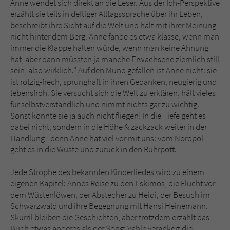
Anne wendet sich direkt an die Leser. Aus der Ich-Perspektive
erzählt sie teils in deftiger Alltagssprache über ihr Leben,
beschreibt ihre Sicht auf die Welt und hält mit ihrer Meinung
nicht hinter dem Berg. Anne fände es etwa klasse, wenn man
immer die Klappe halten würde, wenn man keine Ahnung
hat, aber dann müssten ja manche Erwachsene ziemlich still
sein, also wirklich." Auf den Mund gefallen ist Anne nicht: sie
ist rotzig-frech, sprunghaft in ihren Gedanken, neugierig und
lebensfroh. Sie versucht sich die Welt zu erklären, hält vieles
für selbstverständlich und nimmt nichts gar zu wichtig.
Sonst könnte sie ja auch nicht fliegen! In die Tiefe geht es
dabei nicht, sondern in die Höhe & zackzack weiter in der
Handlung - denn Anne hat viel vor mit uns: vom Nordpol
geht es in die Wüste und zurück in den Ruhrpott.
Jede Strophe des bekannten Kinderliedes wird zu einem
eigenen Kapitel: Annes Reise zu den Eskimos, die Flucht vor
dem Wüstenlöwen, der Abstecher zu Heidi, der Besuch im
Schwarzwald und ihre Begegnung mit Hansi Heinemann.
Skurril bleiben die Geschichten, aber trotzdem erzählt das
Buch etwas anderes als der Song: Vahle verankert die