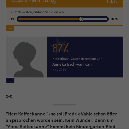
71%
Zum Bewerten, einfach Säule klicken.
Name
tx_pwcomments_ahash
1%
100%
Anbieter
Literatur-Couch Medien GmbH & Co. KG
Laufzeit
1 Jahr
87%
Zweck
Cookie für Kommentare einzelner Buchtitel
Kinderbuch-Couch Rezension von
Anneka Esch-van Kan
Nov 2014
Name
fe_typo_user
Anbieter
Literatur-Couch Medien GmbH & Co. KG
Laufzeit
Session
Dieses Cookie gewährleistet die
"Herr Kaffeekanne" - so soll Fredrik Vahle schon öfter
Kommunikation der Webseite mit dem
angesprochen worden sein. Kein Wunder! Denn um
Zweck
Benutzer. Es wird benötigt um z. B. den
"Anne Kaffeekanne" kommt kein Kindergarten-Kind