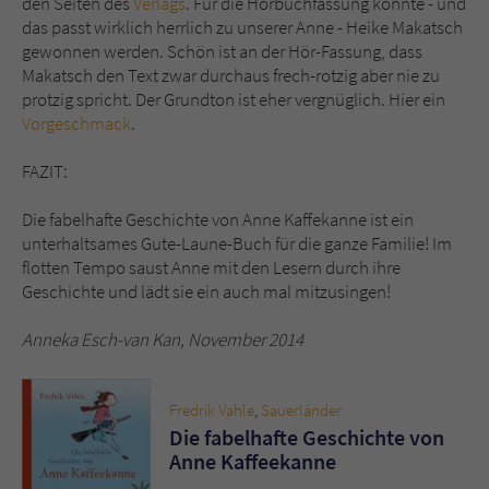
den Seiten des
Verlags
. Für die Hörbuchfassung konnte - und
das passt wirklich herrlich zu unserer Anne - Heike Makatsch
gewonnen werden. Schön ist an der Hör-Fassung, dass
Makatsch den Text zwar durchaus frech-rotzig aber nie zu
protzig spricht. Der Grundton ist eher vergnüglich. Hier ein
Vorgeschmack
.
FAZIT:
Die fabelhafte Geschichte von Anne Kaffekanne ist ein
unterhaltsames Gute-Laune-Buch für die ganze Familie! Im
flotten Tempo saust Anne mit den Lesern durch ihre
Geschichte und lädt sie ein auch mal mitzusingen!
Anneka Esch-van Kan, November 2014
Fredrik Vahle
,
Sauerländer
Die fabelhafte Geschichte von
Anne Kaffeekanne