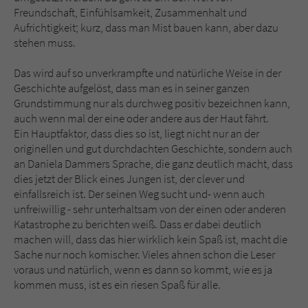
Freundschaft, Einfühlsamkeit, Zusammenhalt und
Aufrichtigkeit; kurz, dass man Mist bauen kann, aber dazu
stehen muss.
Das wird auf so unverkrampfte und natürliche Weise in der
Geschichte aufgelöst, dass man es in seiner ganzen
Grundstimmung nur als durchweg positiv bezeichnen kann,
auch wenn mal der eine oder andere aus der Haut fährt.
Ein Hauptfaktor, dass dies so ist, liegt nicht nur an der
originellen und gut durchdachten Geschichte, sondern auch
an Daniela Dammers Sprache, die ganz deutlich macht, dass
dies jetzt der Blick eines Jungen ist, der clever und
einfallsreich ist. Der seinen Weg sucht und- wenn auch
unfreiwillig - sehr unterhaltsam von der einen oder anderen
Katastrophe zu berichten weiß. Dass er dabei deutlich
machen will, dass das hier wirklich kein Spaß ist, macht die
Sache nur noch komischer. Vieles ahnen schon die Leser
voraus und natürlich, wenn es dann so kommt, wie es ja
kommen muss, ist es ein riesen Spaß für alle.