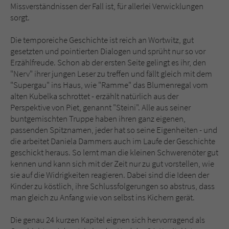
Missverständnissen der Fall ist, für allerlei Verwicklungen
sorgt.
Die temporeiche Geschichte ist reich an Wortwitz, gut
gesetzten und pointierten Dialogen und sprüht nur so vor
Erzählfreude. Schon ab der ersten Seite gelingt es ihr, den
"Nerv" ihrer jungen Leser zu treffen und fällt gleich mit dem
"Supergau" ins Haus, wie "Ramme" das Blumenregal vom
alten Kubelka schrottet - erzählt natürlich aus der
Perspektive von Piet, genannt "Steini". Alle aus seiner
buntgemischten Truppe haben ihren ganz eigenen,
passenden Spitznamen, jeder hat so seine Eigenheiten - und
die arbeitet Daniela Dammers auch im Laufe der Geschichte
geschickt heraus. So lernt man die kleinen Schwerenöter gut
kennen und kann sich mit der Zeit nur zu gut vorstellen, wie
sie auf die Widrigkeiten reagieren. Dabei sind die Ideen der
Kinder zu köstlich, ihre Schlussfolgerungen so abstrus, dass
man gleich zu Anfang wie von selbst ins Kichern gerät.
Die genau 24 kurzen Kapitel eignen sich hervorragend als