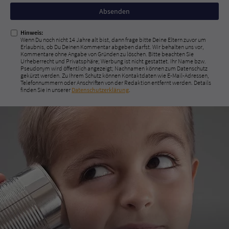
Nicht
ausfüllen!
Hinweis:
Wenn Du noch nicht 14 Jahre alt bist, dann frage bitte Deine Eltern zuvor um
Erlaubnis, ob Du Deinen Kommentar abgeben darfst. Wir behalten uns vor,
Kommentare ohne Angabe von Gründen zu löschen. Bitte beachten Sie
Urheberrecht und Privatsphäre; Werbung ist nicht gestattet. Ihr Name bzw.
Pseudonym wird öffentlich angezeigt; Nachnamen können zum Datenschutz
gekürzt werden. Zu Ihrem Schutz können Kontaktdaten wie E-Mail-Adressen,
Telefonnummern oder Anschriften von der Redaktion entfernt werden. Details
finden Sie in unserer
Datenschutzerklärung
.