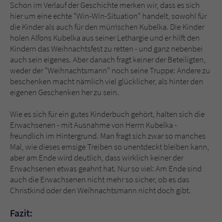
Schon im Verlauf der Geschichte merken wir, dass es sich
hier um eine echte "Win-Win-Situation" handelt, sowohl für
die Kinder als auch für den mürrischen Kubelka. Die Kinder
holen Alfons Kubelka aus seiner Lethargie und er hilft den
Kindern das Weihnachtsfest zu retten - und ganz nebenbei
auch sein eigenes. Aber danach fragt keiner der Beteiligten,
weder der "Weihnachtsmann" noch seine Truppe: Andere zu
beschenken macht nämlich viel glücklicher, als hinter den
eigenen Geschenken her zu sein.
Wie es sich für ein gutes Kinderbuch gehört, halten sich die
Erwachsenen - mit Ausnahme von Herrn Kubelka -
freundlich im Hintergrund. Man fragt sich zwar so manches
Mal, wie dieses emsige Treiben so unentdeckt bleiben kann,
aber am Ende wird deutlich, dass wirklich keiner der
Erwachsenen etwas geahnt hat. Nur so viel: Am Ende sind
auch die Erwachsenen nicht mehr so sicher, ob es das
Christkind oder den Weihnachtsmann nicht doch gibt.
Fazit: