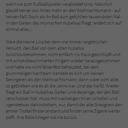
Sicherheitscode des Kontaktformulars zu
wenn sie zum Fußballspielen verabredet sind. Natürlich
überprüfen.
glaubt keiner von ihnen mehr an den Weihnachtsmann - auf
keinen Fall! Doch als ihr Ball zum gefühlten tausendsten Mal
in den Garten des mürrischen Kubelkas fliegt, ändert sich auf
einmal alles...
Wäre die kleine Lilia bei dem wie immer vergeblichen
Versuch, den Ball von dem alten Kubelka
zurückzubekommen, nicht einfach ins Haus geschlüpft und
mit schokobeschmierten Fingern wieder herausgekommen
und hätte sie nicht felsenfest behauptet, bei dem
grummeligen Nachbarn handele es sich um keinen
Geringeren als den Weihnachtsmann, dann wäre wohl alles
so geblieben wie es all die Jahre war. Und das heißt: Wieder
fliegt ein Ball in Kubelkas Garten und derjenige, der den Ball
verschossen hat, muss mit wackeligen Knien schellen und
irgendetwas dahinstottern, nur, damit der alte Griesgram den
armen Trottel finster anstarrt und finster seine Zigarre weiter
pafft. Ihre Bälle kriegen sie nie zurück.