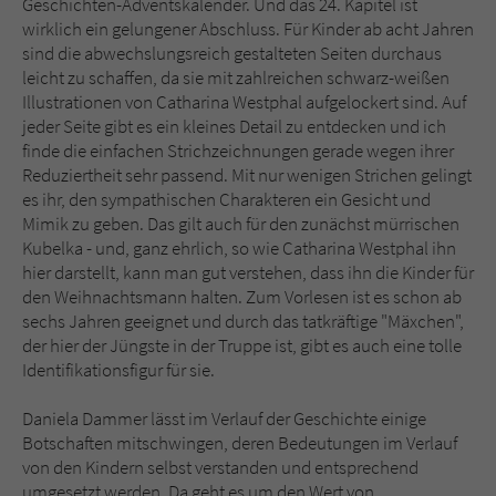
Geschichten-Adventskalender. Und das 24. Kapitel ist
wirklich ein gelungener Abschluss. Für Kinder ab acht Jahren
sind die abwechslungsreich gestalteten Seiten durchaus
leicht zu schaffen, da sie mit zahlreichen schwarz-weißen
Illustrationen von Catharina Westphal aufgelockert sind. Auf
jeder Seite gibt es ein kleines Detail zu entdecken und ich
finde die einfachen Strichzeichnungen gerade wegen ihrer
Reduziertheit sehr passend. Mit nur wenigen Strichen gelingt
es ihr, den sympathischen Charakteren ein Gesicht und
Mimik zu geben. Das gilt auch für den zunächst mürrischen
Kubelka - und, ganz ehrlich, so wie Catharina Westphal ihn
hier darstellt, kann man gut verstehen, dass ihn die Kinder für
den Weihnachtsmann halten. Zum Vorlesen ist es schon ab
sechs Jahren geeignet und durch das tatkräftige "Mäxchen",
der hier der Jüngste in der Truppe ist, gibt es auch eine tolle
Identifikationsfigur für sie.
Daniela Dammer lässt im Verlauf der Geschichte einige
Botschaften mitschwingen, deren Bedeutungen im Verlauf
von den Kindern selbst verstanden und entsprechend
umgesetzt werden. Da geht es um den Wert von