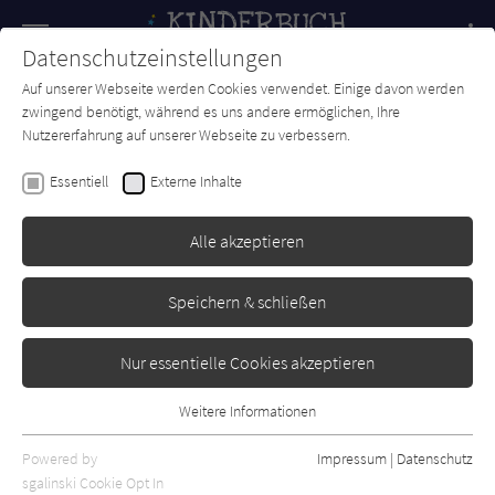
Navigation
Datenschutzeinstellungen
Couch
wechse
Auf unserer Webseite werden Cookies verwendet. Einige davon werden
Forum
Charts
Newsletter
SUCHE
zwingend benötigt, während es uns andere ermöglichen, Ihre
Nutzererfahrung auf unserer Webseite zu verbessern.
Daniela Dammer
Essentiell
Externe Inhalte
Der Weihnachtsmann wohnt
nebenan
Alle akzeptieren
Sauerländer
Erschienen: Dezember 2014
0
Speichern & schließen
Nur essentielle Cookies akzeptieren
Weitere Informationen
Essentiell
Essentielle Cookies werden für grundlegende Funktionen der
Powered by
Impressum
|
Datenschutz
Webseite benötigt. Dadurch ist gewährleistet, dass die Webseite
sgalinski Cookie Opt In