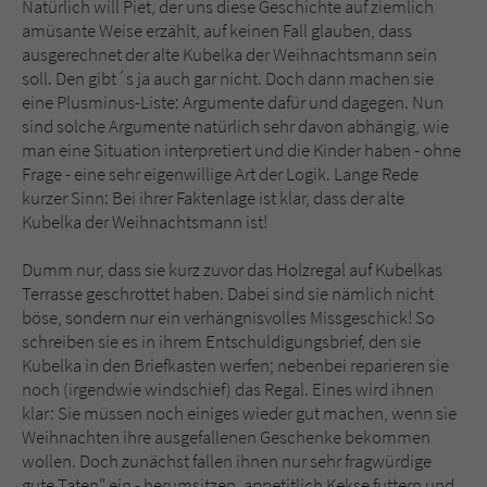
Natürlich will Piet, der uns diese Geschichte auf ziemlich
amüsante Weise erzählt, auf keinen Fall glauben, dass
ausgerechnet der alte Kubelka der Weihnachtsmann sein
soll. Den gibt´s ja auch gar nicht. Doch dann machen sie
eine Plusminus-Liste: Argumente dafür und dagegen. Nun
sind solche Argumente natürlich sehr davon abhängig, wie
man eine Situation interpretiert und die Kinder haben - ohne
Frage - eine sehr eigenwillige Art der Logik. Lange Rede
kurzer Sinn: Bei ihrer Faktenlage ist klar, dass der alte
Kubelka der Weihnachtsmann ist!
Dumm nur, dass sie kurz zuvor das Holzregal auf Kubelkas
Terrasse geschrottet haben. Dabei sind sie nämlich nicht
böse, sondern nur ein verhängnisvolles Missgeschick! So
schreiben sie es in ihrem Entschuldigungsbrief, den sie
Kubelka in den Briefkasten werfen; nebenbei reparieren sie
noch (irgendwie windschief) das Regal. Eines wird ihnen
klar: Sie müssen noch einiges wieder gut machen, wenn sie
Weihnachten ihre ausgefallenen Geschenke bekommen
wollen. Doch zunächst fallen ihnen nur sehr fragwürdige
gute Taten" ein - herumsitzen, appetitlich Kekse futtern und