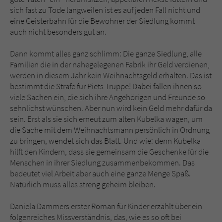
sich fast zu Tode langweilen ist es auf jeden Fall nicht und
eine Geisterbahn für die Bewohner der Siedlung kommt
auch nicht besonders gut an.
Dann kommt alles ganz schlimm: Die ganze Siedlung, alle
Familien die in der nahegelegenen Fabrik ihr Geld verdienen,
werden in diesem Jahr kein Weihnachtsgeld erhalten. Das ist
bestimmt die Strafe für Piets Truppe! Dabei fallen ihnen so
viele Sachen ein, die sich ihre Angehörigen und Freunde so
sehnlichst wünschen. Aber nun wird kein Geld mehr dafür da
sein. Erst als sie sich erneut zum alten Kubelka wagen, um
die Sache mit dem Weihnachtsmann persönlich in Ordnung
zu bringen, wendet sich das Blatt. Und wie: denn Kubelka
hilft den Kindern, dass sie gemeinsam die Geschenke für die
Menschen in ihrer Siedlung zusammenbekommen. Das
bedeutet viel Arbeit aber auch eine ganze Menge Spaß.
Natürlich muss alles streng geheim bleiben.
Daniela Dammers erster Roman für Kinder erzählt über ein
folgenreiches Missverständnis, das, wie es so oft bei