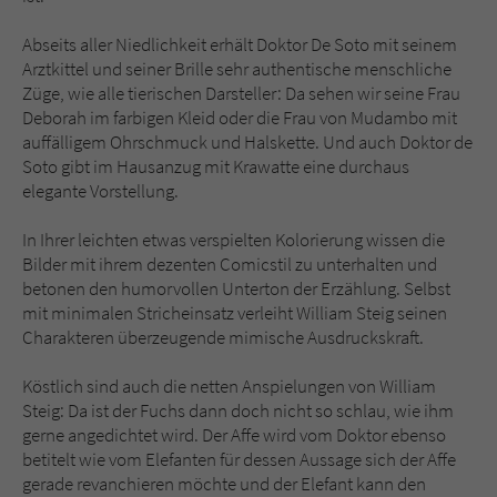
Abseits aller Niedlichkeit erhält Doktor De Soto mit seinem
Arztkittel und seiner Brille sehr authentische menschliche
Züge, wie alle tierischen Darsteller: Da sehen wir seine Frau
Deborah im farbigen Kleid oder die Frau von Mudambo mit
auffälligem Ohrschmuck und Halskette. Und auch Doktor de
Soto gibt im Hausanzug mit Krawatte eine durchaus
elegante Vorstellung.
In Ihrer leichten etwas verspielten Kolorierung wissen die
Bilder mit ihrem dezenten Comicstil zu unterhalten und
betonen den humorvollen Unterton der Erzählung. Selbst
mit minimalen Stricheinsatz verleiht William Steig seinen
Charakteren überzeugende mimische Ausdruckskraft.
Köstlich sind auch die netten Anspielungen von William
Steig: Da ist der Fuchs dann doch nicht so schlau, wie ihm
gerne angedichtet wird. Der Affe wird vom Doktor ebenso
betitelt wie vom Elefanten für dessen Aussage sich der Affe
gerade revanchieren möchte und der Elefant kann den