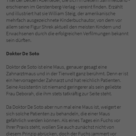
Titel der beiden Abenteuer, die sich in diesem Sammelband -
Sicherheitscode des Kontaktformulars zu
erschienen im Gerstenberg-Verlag - vereint finden. Erzählt
überprüfen.
und illustriert hat sie William Steig, der amerikanische
mehrfach ausgezeichnete Kinderbuchautor, von dem vor
allem seine Figur Shrek aktuell den meisten Kindern und
Erwachsenen durch die erfolgreichen Verfilmungen bekannt
sein dürften.
Doktor De Soto
Doktor de Soto ist eine Maus, genauer gesagt eine
Zahnarztmaus und in der Tierwelt ganz berühmt. Denn er ist
ein hervorragender Zahnarzt und hat reichlich Patienten.
Seine Assistentin ist niemand geringerer als sein geliebte
Frau Deborah, die ihm stets tatkräftig zur Seite steht.
Da Doktor De Soto aber nun mal eine Maus ist, weigert er
sich solche Patienten zu behandeln, die einer Maus
gefährlich werden können. Als eines Tages ein Fuchs vor
Ihrer Praxis steht, wollen Sie auch zunächst nicht von
diesem Prinzip abrücken, doch der Fuchs jammert vor