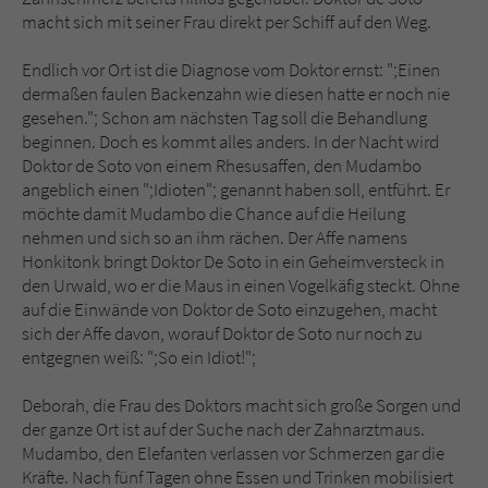
macht sich mit seiner Frau direkt per Schiff auf den Weg.
Endlich vor Ort ist die Diagnose vom Doktor ernst: ";Einen
dermaßen faulen Backenzahn wie diesen hatte er noch nie
gesehen."; Schon am nächsten Tag soll die Behandlung
beginnen. Doch es kommt alles anders. In der Nacht wird
Doktor de Soto von einem Rhesusaffen, den Mudambo
angeblich einen ";Idioten"; genannt haben soll, entführt. Er
möchte damit Mudambo die Chance auf die Heilung
nehmen und sich so an ihm rächen. Der Affe namens
Honkitonk bringt Doktor De Soto in ein Geheimversteck in
den Urwald, wo er die Maus in einen Vogelkäfig steckt. Ohne
auf die Einwände von Doktor de Soto einzugehen, macht
sich der Affe davon, worauf Doktor de Soto nur noch zu
entgegnen weiß: ";So ein Idiot!";
Deborah, die Frau des Doktors macht sich große Sorgen und
der ganze Ort ist auf der Suche nach der Zahnarztmaus.
Mudambo, den Elefanten verlassen vor Schmerzen gar die
Kräfte. Nach fünf Tagen ohne Essen und Trinken mobilisiert