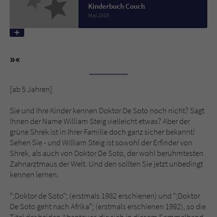
Kinderbuch Couch
Mai 2005
Name
tx_pwcomments_ahash
Anbieter
Literatur-Couch Medien GmbH & Co. KG
Laufzeit
1 Jahr
[ab 5 Jahren]
Zweck
Cookie für Kommentare einzelner Buchtitel
Sie und Ihre Kinder kennen Doktor De Soto noch nicht? Sagt
Ihnen der Name William Steig vielleicht etwas? Aber der
Name
fe_typo_user
grüne Shrek ist in Ihrer Familie doch ganz sicher bekannt!
Sehen Sie - und William Steig ist sowohl der Erfinder von
Anbieter
Literatur-Couch Medien GmbH & Co. KG
Shrek, als auch von Doktor De Soto, der wohl berühmtesten
Zahnarztmaus der Welt. Und den sollten Sie jetzt unbedingt
Laufzeit
Session
kennen lernen.
Dieses Cookie gewährleistet die
";Doktor de Soto"; (erstmals 1982 erschienen) und ";Doktor
Kommunikation der Webseite mit dem
De Soto geht nach Afrika"; (erstmals erschienen 1992), so die
Zweck
Benutzer. Es wird benötigt um z. B. den