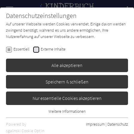
Navigation
Datenschutzeinstellungen
Couch
wechse
Auf unserer Webseite werden Cookies verwendet. Einige davon werden
Forum
Charts
Newsletter
SUCHE
zwingend benötigt, während es uns andere ermöglichen, Ihre
Nutzererfahrung auf unserer Webseite zu verbessern.
William Steig
Essentiell
Externe Inhalte
Doktor De Sotos Abenteuer
Alle akzeptieren
Gerstenberg
Erschienen: Mai 2005
0
Speichern & schließen
Nur essentielle Cookies akzeptieren
Weitere Informationen
Essentiell
Essentielle Cookies werden für grundlegende Funktionen der
Powered by
Impressum
|
Datenschutz
Webseite benötigt. Dadurch ist gewährleistet, dass die Webseite
sgalinski Cookie Opt In