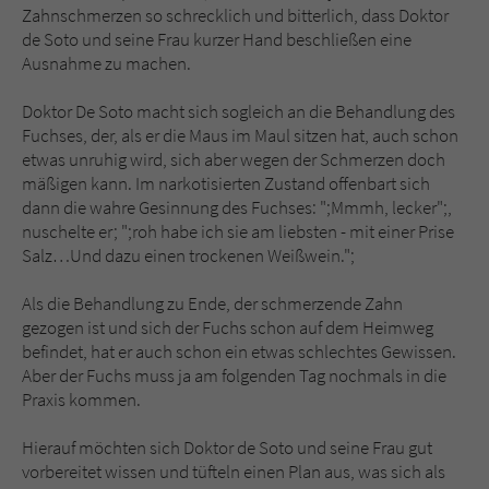
Zahnschmerzen so schrecklich und bitterlich, dass Doktor
de Soto und seine Frau kurzer Hand beschließen eine
Ausnahme zu machen.
Doktor De Soto macht sich sogleich an die Behandlung des
Fuchses, der, als er die Maus im Maul sitzen hat, auch schon
etwas unruhig wird, sich aber wegen der Schmerzen doch
mäßigen kann. Im narkotisierten Zustand offenbart sich
dann die wahre Gesinnung des Fuchses: ";Mmmh, lecker";,
nuschelte er; ";roh habe ich sie am liebsten - mit einer Prise
Salz…Und dazu einen trockenen Weißwein.";
Als die Behandlung zu Ende, der schmerzende Zahn
gezogen ist und sich der Fuchs schon auf dem Heimweg
befindet, hat er auch schon ein etwas schlechtes Gewissen.
Aber der Fuchs muss ja am folgenden Tag nochmals in die
Praxis kommen.
Hierauf möchten sich Doktor de Soto und seine Frau gut
vorbereitet wissen und tüfteln einen Plan aus, was sich als