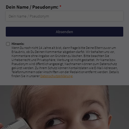
Dein Name / Pseudonym:
*
Nicht
ausfüllen!
Hinweis:
Wenn Du noch nicht 14 Jahre alt bist, dann frage bitte Deine Eltern zuvor um
Erlaubnis, ob Du Deinen Kommentar abgeben darfst. Wir behalten uns vor,
Kommentare ohne Angabe von Gründen zu löschen. Bitte beachten Sie
Urheberrecht und Privatsphäre; Werbung ist nicht gestattet. Ihr Name bzw.
Pseudonym wird öffentlich angezeigt; Nachnamen können zum Datenschutz
gekürzt werden. Zu Ihrem Schutz können Kontaktdaten wie E-Mail-Adressen,
Telefonnummern oder Anschriften von der Redaktion entfernt werden. Details
finden Sie in unserer
Datenschutzerklärung
.