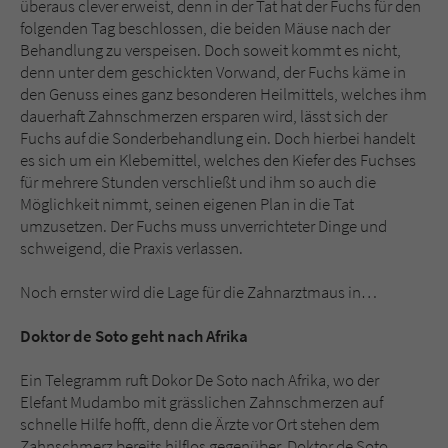
überaus clever erweist, denn in der Tat hat der Fuchs für den
folgenden Tag beschlossen, die beiden Mäuse nach der
Behandlung zu verspeisen. Doch soweit kommt es nicht,
denn unter dem geschickten Vorwand, der Fuchs käme in
den Genuss eines ganz besonderen Heilmittels, welches ihm
dauerhaft Zahnschmerzen ersparen wird, lässt sich der
Fuchs auf die Sonderbehandlung ein. Doch hierbei handelt
es sich um ein Klebemittel, welches den Kiefer des Fuchses
für mehrere Stunden verschließt und ihm so auch die
Möglichkeit nimmt, seinen eigenen Plan in die Tat
umzusetzen. Der Fuchs muss unverrichteter Dinge und
schweigend, die Praxis verlassen.
Noch ernster wird die Lage für die Zahnarztmaus in…
Doktor de Soto geht nach Afrika
Ein Telegramm ruft Dokor De Soto nach Afrika, wo der
Elefant Mudambo mit grässlichen Zahnschmerzen auf
schnelle Hilfe hofft, denn die Ärzte vor Ort stehen dem
Zahnschmerz bereits hilflos gegenüber. Doktor de Soto