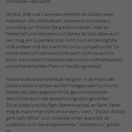
Schmerzen verursacht.
Mit Mut, Witz und Cleverness meistert der Doktor seine
Abenteuer, die unterhaltsam, spannend und überaus
kurzweilig von William Steig erzählt werden. Aber so
heldenhaft und selbstbewusst Doktor de Soto dabei auch
sein mag, ein Superheld ist er nicht. Auch er benötigt die
Hilfe anderer und das macht ihn umso sympathischer. So
konzentriert sich die Geschichte auch nicht nur auf ihn
allein, die anderen Charaktere bekommen Aufmerksamkeit
und entsprechenden Platz im Handlungsverlauf.
Während das erste Abenteuer lediglich in der Praxis des
Doktors spielt und stark auf die Protagonisten Fuchs und
Doktor des Soto abgestimmt ist, gewinnt die zweite
Geschichte durch die abwechslungsreich gewählten
Schauplätze und häufigen Szenenwechsel an Fahrt. Daher
mag es manchmal nicht verwundern, wenn ";Doktor de Soto
geht nach Afrika"; zum Vorlesefavoriten avanciert, da
zusätzlich auch das entsprechende ";Seherlebnis"; größer
ist.