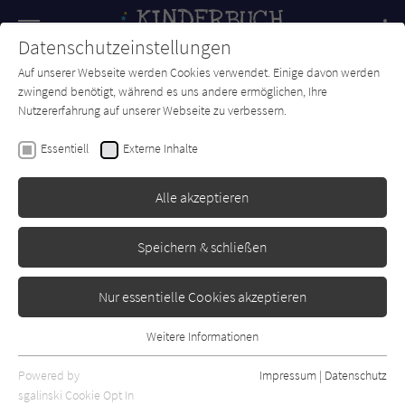
Navigation
Datenschutzeinstellungen
Couch
wechse
Auf unserer Webseite werden Cookies verwendet. Einige davon werden
Forum
Charts
Newsletter
SUCHE
zwingend benötigt, während es uns andere ermöglichen, Ihre
Nutzererfahrung auf unserer Webseite zu verbessern.
Tanja Heitmann
Essentiell
Externe Inhalte
Anik und das Geheimnis des
Meeres
Alle akzeptieren
Rowohlt Rotfuchs
Erschienen: Februar 2015
0
Speichern & schließen
Nur essentielle Cookies akzeptieren
Weitere Informationen
Essentiell
Essentielle Cookies werden für grundlegende Funktionen der
Powered by
Impressum
|
Datenschutz
Webseite benötigt. Dadurch ist gewährleistet, dass die Webseite
sgalinski Cookie Opt In