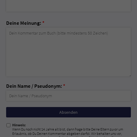
Deine Meinung:
*
Dein Name / Pseudonym:
*
Nicht
ausfüllen!
Hinweis:
Wenn Du noch nicht 14 Jahre alt bist, dann frage bitte Deine Eltern zuvor um
Erlaubnis, ob Du Deinen Kommentar abgeben darfst. Wir behalten uns vor,