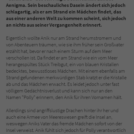
Sicherheitscode des Kontaktformulars zu
Aenigma. Sein beschauliches Dasein ändert sich jedoch
überprüfen.
schlagartig, als er am Strand ein Mädchen findet, das
aus einer anderen Welt zu kommen scheint, sich jedoch
an nichts aus seiner Vergangenheit erinnert.
Eigentlich wollte Anik nur am Strand herumstromern und
von Abenteuern träumen, wie sie ihm früher sein Großvater
erzählt hat, bevor er nach einem Sturm auf dem Meer
verschollen ist. Da findet er am Strand wie ein vom Meer
herangespültes Stück Treibgut, ein von blauen Kristallen
bedecktes, bewusstloses Mädchen. Mit einem ebenfalls am
Strand gefundenen merkwürdigen Stab kratzt er die Kristalle
ab und das Mädchen erwacht. Es leidet jedoch unter fast
völligem Gedächtnisverlust und kann sich nur an den
Namen "Polly" erinnern, den Anik für ihren Vornamen hält.
Allerdings sind angriffslustige Drachen hinter ihr her und
auch eine Armee von Meereswesen greift die Insel an,
weswegen Aniks Vater das fremde Mädchen sofort von der
Insel verweist. Anik fühlt sich jedoch für Polly verantwortlich