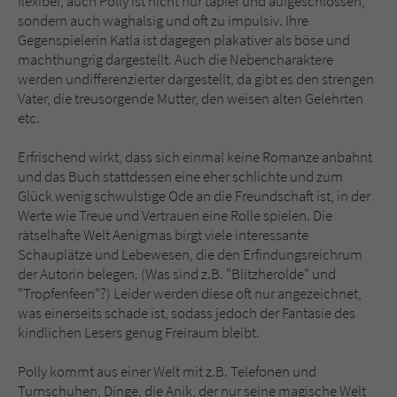
flexibel, auch Polly ist nicht nur tapfer und aufgeschlossen,
sondern auch waghalsig und oft zu impulsiv. Ihre
Gegenspielerin Katla ist dagegen plakativer als böse und
machthungrig dargestellt. Auch die Nebencharaktere
werden undifferenzierter dargestellt, da gibt es den strengen
Vater, die treusorgende Mutter, den weisen alten Gelehrten
etc.
Erfrischend wirkt, dass sich einmal keine Romanze anbahnt
und das Buch stattdessen eine eher schlichte und zum
Glück wenig schwulstige Ode an die Freundschaft ist, in der
Werte wie Treue und Vertrauen eine Rolle spielen. Die
rätselhafte Welt Aenigmas birgt viele interessante
Schauplätze und Lebewesen, die den Erfindungsreichrum
der Autorin belegen. (Was sind z.B. "Blitzherolde" und
"Tropfenfeen"?) Leider werden diese oft nur angezeichnet,
was einerseits schade ist, sodass jedoch der Fantasie des
kindlichen Lesers genug Freiraum bleibt.
Polly kommt aus einer Welt mit z.B. Telefonen und
Turnschuhen, Dinge, die Anik, der nur seine magische Welt