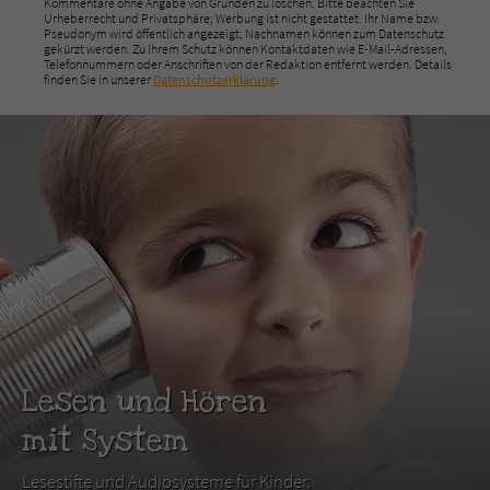
Kommentare ohne Angabe von Gründen zu löschen. Bitte beachten Sie
Urheberrecht und Privatsphäre; Werbung ist nicht gestattet. Ihr Name bzw.
Pseudonym wird öffentlich angezeigt; Nachnamen können zum Datenschutz
gekürzt werden. Zu Ihrem Schutz können Kontaktdaten wie E-Mail-Adressen,
Telefonnummern oder Anschriften von der Redaktion entfernt werden. Details
finden Sie in unserer
Datenschutzerklärung
.
Lesen und Hören
mit System
Lesestifte und Audiosysteme für Kinder.