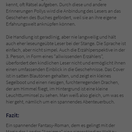
kennt, oft Rätsel aufgeben. Durch diese und andere
Erinnerungen Pollys wird die Anbindung des Lesers an das
Geschehen des Buches gefördert, weil sie an ihre eigene
Erfahrungswelt anknüpfen können.
Die Handlung ist geradlinig, aber nie langweilig und hält
auch eher leseungeübte Leser bei der Stange. Die Sprache ist
einfach, aber nicht simpel. Auch die Erzählperspektive in der
3. Person, in Form eines "allwissenden Erzählers",
überfordert den kindlichen Leser nicht und ermöglicht ihnen
einen umfassenden Einblick in die Geschehnisse. Das Cover
ist in satten Blautönen gehalten, und zeigt ein kleines
Segelboot und einen riesigen, furchterregenden Drachen,
der am Himmel fliegt, im Hintergrund ist eine kleine
Leuchtturminsel zu sehen. Man weiß also gleich, um was es
hier geht, nämlich um ein spannendes Abenteuerbuch.
Fazit:
Ein spannender Fantasy-Roman, dem es gelingt mit der
Magie des Landes "Aenigma" eine eigenständige Welt zu