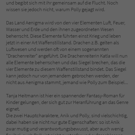
und begibt sich mit ihr gemeinsam auf die Flucht. Noch
wissen sie jedoch nicht, warum Polly gejagt wird.
Das Land Aenigma wird von den vier Elementen Luft, Feuer,
Wasser und Erde und den ihnen zugeordneten Wesen
beherrscht. Diese Elemente führten einst Krieg und leben
jetzt in einer Art Waffenstillstand. Drachen z.B. gelten als
Luftwesen und werden oft von einem sogenannten
"Drachenreiter" angeführt. Die Drachenreiterin Katla will nun
alle Elemente beherrschen und das Siegel brechen, das die
vier Elemente zu diesem Waffenstillstand bindet. Das Siegel
kann jedoch nur von jemandem gebrochen werden, der
nicht aus Aenigma stammt, jemand wie Polly zum Beispiel...
Tanja Heitmann ist hier ein spannender Fantasy-Roman für
Kinder gelungen, der sich gut zur Heranführung an das Genre
eignet.
Die zwei Hauptcharaktere, Anik und Polly, sind vielschichtig,
dabei haben sie nicht nur gute Eigenschaften: so ist Anik
zwar mutig und verantwortungsbewusst, aber auch wenig