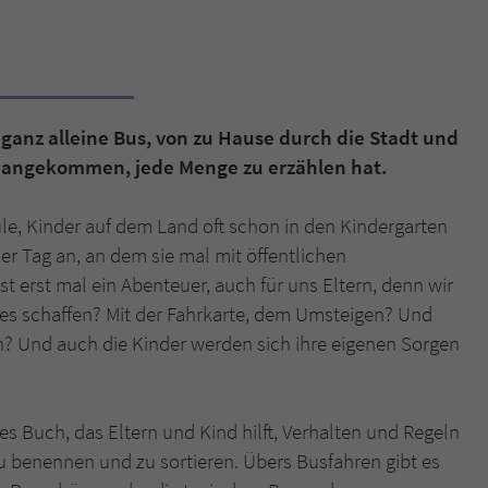
Name
tx_pwcomments_ahash
Anbieter
Literatur-Couch Medien GmbH & Co. KG
ganz alleine Bus, von zu Hause durch die Stadt und
Laufzeit
1 Jahr
ut angekommen, jede Menge zu erzählen hat.
Zweck
Cookie für Kommentare einzelner Buchtitel
le, Kinder auf dem Land oft schon in den Kindergarten
er Tag an, an dem sie mal mit öffentlichen
Name
fe_typo_user
t erst mal ein Abenteuer, auch für uns Eltern, denn wir
lles schaffen? Mit der Fahrkarte, dem Umsteigen? Und
Anbieter
Literatur-Couch Medien GmbH & Co. KG
? Und auch die Kinder werden sich ihre eigenen Sorgen
Laufzeit
Session
Dieses Cookie gewährleistet die Kommunikation der
 Buch, das Eltern und Kind hilft, Verhalten und Regeln
Webseite mit dem Benutzer. Es wird benötigt um z. B.
Zweck
 benennen und zu sortieren. Übers Busfahren gibt es
den Sicherheitscode des Kontaktformulars zu