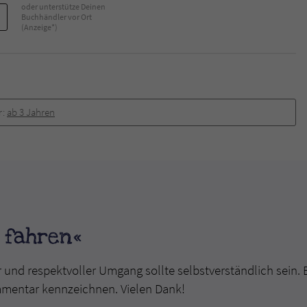
oder unterstütze Deinen
Buchhändler vor Ort
(Anzeige*)
r:
ab 3 Jahren
 fahren«
r und respektvoller Umgang sollte selbstverständlich sein. 
mmentar kennzeichnen. Vielen Dank!