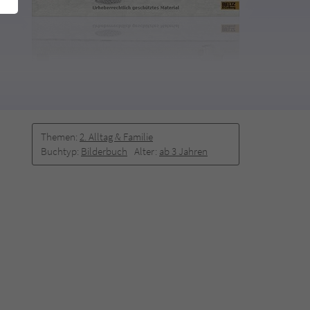
Themen:
2. Alltag & Familie
Buchtyp:
Bilderbuch
Alter:
ab 3 Jahren