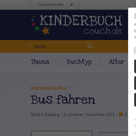
Couch wechseln
b
W
Thema
Buchtyp
Alter
Marianne Dubuc
Bus fahren
Beltz & Gelberg
Erschienen: November 2015
0
s
oder unterstütze Deinen