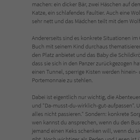
machen: ein dicker Bär, zwei Häschen auf d
Katze, ein schlafendes Faultier. Auch eine Wol
sehr nett und das Mädchen teilt mit dem Wolf
Andererseits sind es konkrete Situationen im
Buch mit seinem Kind durchaus thematisieren
den Platz anbietet und das Baby die Schildkr
dass sie sich in den Panzer zurückgezogen hat
einen Tunnel, sperrige Kisten werden hinein
Portemonnaie zu stehlen.
Dabei ist eigentlich nur wichtig, die Abente
und "Da-musst-du-wirklich-gut-aufpassen". Un
alles nicht passieren." Sondern: konkrete So
wen kannst du ansprechen, wenn du den Bus ve
jemand einen Keks schenken will, wenn du sie
gibt. Noch wichtiger als Reden und Lesen ist