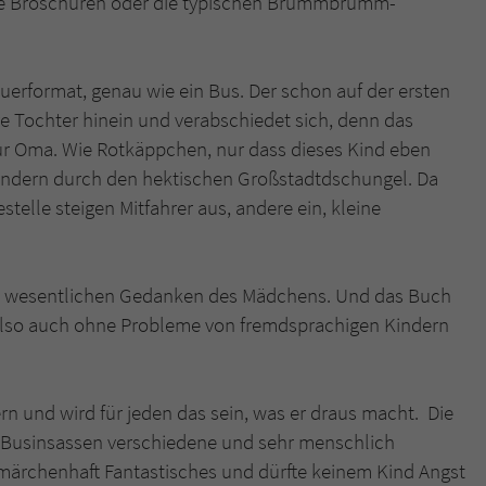
rne Broschüren oder die typischen Brummbrumm-
überprüfen.
uerformat, genau wie ein Bus. Der schon auf der ersten
re Tochter hinein und verabschiedet sich, denn das
zur Oma. Wie Rotkäppchen, nur dass dieses Kind eben
ondern durch den hektischen Großstadtdschungel. Da
telle steigen Mitfahrer aus, andere ein, kleine
 im wesentlichen Gedanken des Mädchens. Und das Buch
 also auch ohne Probleme von fremdsprachigen Kindern
ern und wird für jeden das sein, was er draus macht. Die
e Businsassen verschiedene und sehr menschlich
 märchenhaft Fantastisches und dürfte keinem Kind Angst