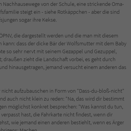
em Nachhausewege von der Schule, eine strickende Oma-
fsfamilie steigt ein - siehe Rotkäppchen - aber die sind
sjungen sogar ihre Kekse.
 ÖPNV, die dargestellt werden und die man mit diesem
 kann: dass der dicke Bär der Wolfsmutter mit dem Baby
öte so sehr nervt mit seinem Gezappel und Gezuppel,
; draußen zieht die Landschaft vorbei, es geht durch
- und hinausgetragen, jemand versucht einem anderen das
uer nicht aufzubauschen in Form von "Dass-du-bloß-nicht"
d auch nicht klein zu reden: "Na, das wird dir bestimmt
rgen möglichst konkret besprechen: "Was kannst du tun,
rpasst hast, die Fahrkarte nicht findest, wenn dir
hst, wie jemand einen anderen bestiehlt, wenn es Ärger
 übrigens: Machen.