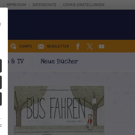
IMPRESSUM
DATENSCHUTZ
COOKIE-EINSTELLUNGEN
d
FACEBOOK
TWITTER
YOUTUBE
UM
CHARTS
NEWSLETTER
ino & TV
Neue Bücher
z