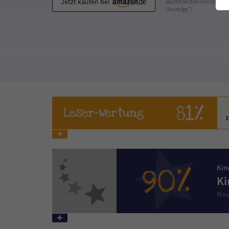
Jetzt kaufen bei
Buchhändler vor Ort
(Anzeige*)
81%
Leser
-Wertung
90%
Kin
Ki
Nov