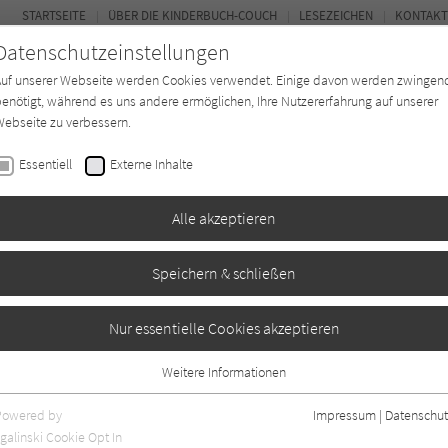
STARTSEITE
ÜBER DIE KINDERBUCH-COUCH
LESEZEICHEN
KONTAKT
Datenschutzeinstellungen
Auf unserer Webseite werden Cookies verwendet. Einige davon werden zwingen
enötigt, während es uns andere ermöglichen, Ihre Nutzererfahrung auf unserer
ebseite zu verbessern.
FOR
Essentiell
Externe Inhalte
Autor*in
Verlage
Magazin
K
Alle akzeptieren
Speichern & schließen
Nur essentielle Cookies akzeptieren
Weitere Informationen
Essentiell
Essentielle Cookies werden für grundlegende Funktionen der Webseite
Powered by
Impressum
|
Datenschut
benötigt. Dadurch ist gewährleistet, dass die Webseite einwandfrei
galinski Cookie Opt In