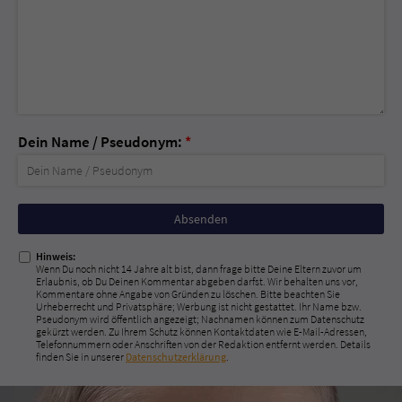
Dein Name / Pseudonym:
*
Nicht
ausfüllen!
Hinweis:
Wenn Du noch nicht 14 Jahre alt bist, dann frage bitte Deine Eltern zuvor um
Erlaubnis, ob Du Deinen Kommentar abgeben darfst. Wir behalten uns vor,
Kommentare ohne Angabe von Gründen zu löschen. Bitte beachten Sie
Urheberrecht und Privatsphäre; Werbung ist nicht gestattet. Ihr Name bzw.
Pseudonym wird öffentlich angezeigt; Nachnamen können zum Datenschutz
gekürzt werden. Zu Ihrem Schutz können Kontaktdaten wie E-Mail-Adressen,
Telefonnummern oder Anschriften von der Redaktion entfernt werden. Details
finden Sie in unserer
Datenschutzerklärung
.