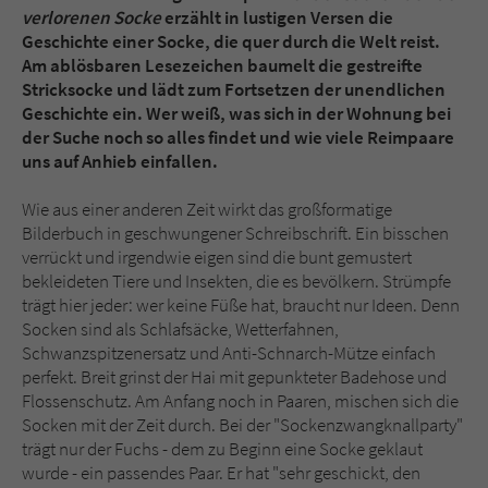
Sicherheitscode des Kontaktformulars zu
verlorenen Socke
erzählt in lustigen Versen die
überprüfen.
Geschichte einer Socke, die quer durch die Welt reist.
Am ablösbaren Lesezeichen baumelt die gestreifte
Stricksocke und lädt zum Fortsetzen der unendlichen
Geschichte ein. Wer weiß, was sich in der Wohnung bei
der Suche noch so alles findet und wie viele Reimpaare
uns auf Anhieb einfallen.
Wie aus einer anderen Zeit wirkt das großformatige
Bilderbuch in geschwungener Schreibschrift. Ein bisschen
verrückt und irgendwie eigen sind die bunt gemustert
bekleideten Tiere und Insekten, die es bevölkern. Strümpfe
trägt hier jeder: wer keine Füße hat, braucht nur Ideen. Denn
Socken sind als Schlafsäcke, Wetterfahnen,
Schwanzspitzenersatz und Anti-Schnarch-Mütze einfach
perfekt. Breit grinst der Hai mit gepunkteter Badehose und
Flossenschutz. Am Anfang noch in Paaren, mischen sich die
Socken mit der Zeit durch. Bei der "Sockenzwangknallparty"
trägt nur der Fuchs - dem zu Beginn eine Socke geklaut
wurde - ein passendes Paar. Er hat "sehr geschickt, den