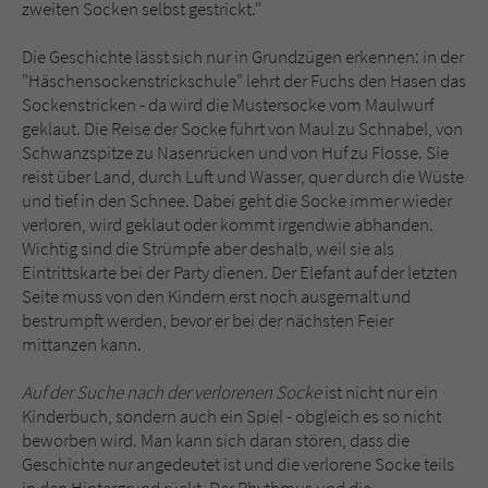
zweiten Socken selbst gestrickt."
Die Geschichte lässt sich nur in Grundzügen erkennen: in der
"Häschensockenstrickschule" lehrt der Fuchs den Hasen das
Sockenstricken - da wird die Mustersocke vom Maulwurf
geklaut. Die Reise der Socke führt von Maul zu Schnabel, von
Schwanzspitze zu Nasenrücken und von Huf zu Flosse. Sie
reist über Land, durch Luft und Wasser, quer durch die Wüste
und tief in den Schnee. Dabei geht die Socke immer wieder
verloren, wird geklaut oder kommt irgendwie abhanden.
Wichtig sind die Strümpfe aber deshalb, weil sie als
Eintrittskarte bei der Party dienen. Der Elefant auf der letzten
Seite muss von den Kindern erst noch ausgemalt und
bestrumpft werden, bevor er bei der nächsten Feier
mittanzen kann.
Auf der Suche nach der verlorenen Socke
ist nicht nur ein
Kinderbuch, sondern auch ein Spiel - obgleich es so nicht
beworben wird. Man kann sich daran stören, dass die
Geschichte nur angedeutet ist und die verlorene Socke teils
in den Hintergrund rückt. Der Rhythmus und die