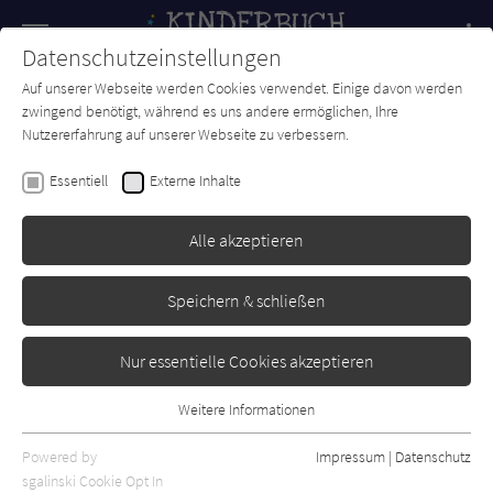
Navigation
Datenschutzeinstellungen
Couch
wechse
Auf unserer Webseite werden Cookies verwendet. Einige davon werden
Forum
Charts
Newsletter
SUCHE
zwingend benötigt, während es uns andere ermöglichen, Ihre
Nutzererfahrung auf unserer Webseite zu verbessern.
Antje Vogel
,
Claus Steinrötter
Essentiell
Externe Inhalte
Auf der Suche nach der
verlorenen Socke
Alle akzeptieren
Coppenrath
Erschienen: November 2015
0
Speichern & schließen
Nur essentielle Cookies akzeptieren
Weitere Informationen
Essentiell
Essentielle Cookies werden für grundlegende Funktionen der
Powered by
Impressum
|
Datenschutz
Webseite benötigt. Dadurch ist gewährleistet, dass die Webseite
sgalinski Cookie Opt In