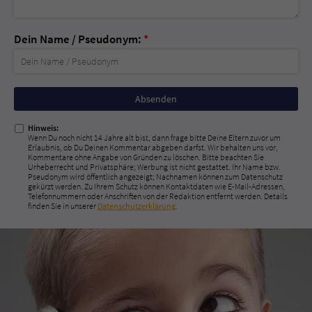
Dein Name / Pseudonym:
*
Nicht
ausfüllen!
Hinweis:
Wenn Du noch nicht 14 Jahre alt bist, dann frage bitte Deine Eltern zuvor um
Erlaubnis, ob Du Deinen Kommentar abgeben darfst. Wir behalten uns vor,
Kommentare ohne Angabe von Gründen zu löschen. Bitte beachten Sie
Urheberrecht und Privatsphäre; Werbung ist nicht gestattet. Ihr Name bzw.
Pseudonym wird öffentlich angezeigt; Nachnamen können zum Datenschutz
gekürzt werden. Zu Ihrem Schutz können Kontaktdaten wie E-Mail-Adressen,
Telefonnummern oder Anschriften von der Redaktion entfernt werden. Details
finden Sie in unserer
Datenschutzerklärung
.