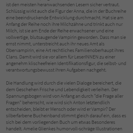
ist den meisten heranwachsenden Lesern sicher vertraut.
Schlüssig wirkt auch die Figur der Anna, die in der Buchreihe
eine beeindruckende Entwicklung durchmacht. Hat sie am
Anfang der Reihe noch ihre Milchzähne und trinkt auch nur
Milch, ist sie am Ende der Reihe erwachsener und eine
vollwertige, blutsaugende Vampirin geworden. Dass man sie
ernst nimmt, unterstreicht auch ihr neues Amt als
Obervampirin, eine Art rechtliches Familienoberhaupt ihres
Clans. Damit wird sie vor allem für LeserINNEN zu einer
angenehm klischeefreien Identifikationsfigur, die selbst- und
verantwortungsbewusst ihren Aufgaben nachgeht.
Die Handlung wird durch die vielen Dialoge bereichert, die
dem Geschehen Frische und Lebendigkeit verleihen. Der
Spannungsbogen wird von Anfang an durch "die Frage aller
Fragen" beherrscht, wie wird sich Anton letztendlich
entscheiden, bleibt er Mensch oder wird er Vampir? Der
silberfarbene Bucheinband stimmt gleich darauf ein, dass es
sich bei dem vorliegenden Buch um etwas Besonderes
handelt. Amelie Glienkes humorvoll-schräge Illustrationen