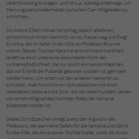
Verantwortung zu tragen, und ist u.a. ständig unterwegs, um
Meinungsverschiedenheiten zwischen Clan-Mitgliedern zu
schlichten.
Als Antons Eltern Annas Vorschlag jedoch ablehnen,
schleicht sich Anton heimlich von zu Hause weg und fliegt
zu Anna, die im Keller in der Villa von Professor Brunner
wohnt. Dessen Tochter Klara hat eine schwere Krankheit,
leidet sie doch unter einer besonderen Form der
Lichtempfindlichkeit, die nur durch ein Vampirmädchen,
das vor Eintritt der Pubertät gebissen worden ist, gelindert
werden kann. Um Anton vor den anderen Vampiren zu
schützen, malt Anna ihm ein Schutzzeichen mit einer
verbotenen Salbe auf die Stirn, die vor vielen hundert Jahren
von einem Mitglied des höchsten Rates der Vampire
zubereitet worden ist.
Dieses Schutzzeichen erregt zuerst den Argwohn des
Professors, der darin eine Gefahr für die Vampire und damit
für die Hilfe, die Anna seiner Tochter bietet, sieht. Als Anton