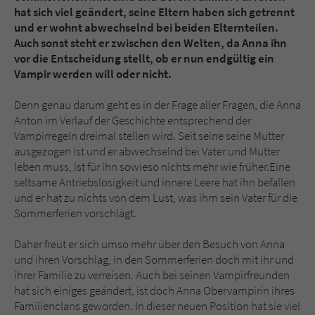
Sicherheitscode des Kontaktformulars zu
hat sich viel geändert, seine Eltern haben sich getrennt
überprüfen.
und er wohnt abwechselnd bei beiden Elternteilen.
Auch sonst steht er zwischen den Welten, da Anna ihn
vor die Entscheidung stellt, ob er nun endgültig ein
Vampir werden will oder nicht.
Denn genau darum geht es in der Frage aller Fragen, die Anna
Anton im Verlauf der Geschichte entsprechend der
Vampirregeln dreimal stellen wird. Seit seine seine Mutter
ausgezogen ist und er abwechselnd bei Vater und Mutter
leben muss, ist für ihn sowieso nichts mehr wie früher.Eine
seltsame Antriebslosigkeit und innere Leere hat ihn befallen
und er hat zu nichts von dem Lust, was ihm sein Vater für die
Sommerferien vorschlägt.
Daher freut er sich umso mehr über den Besuch von Anna
und ihren Vorschlag, in den Sommerferien doch mit ihr und
ihrer Familie zu verreisen. Auch bei seinen Vampirfreunden
hat sich einiges geändert, ist doch Anna Obervampirin ihres
Familienclans geworden. In dieser neuen Position hat sie viel