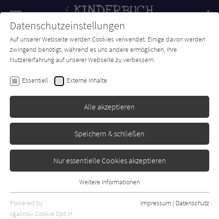
Navigation
Datenschutzeinstellungen
Couch
wechse
Auf unserer Webseite werden Cookies verwendet. Einige davon werden
Forum
Charts
Newsletter
SUCHE
zwingend benötigt, während es uns andere ermöglichen, Ihre
Nutzererfahrung auf unserer Webseite zu verbessern.
Angela Sommer-Bodenburg
Essentiell
Externe Inhalte
Der kleine Vampir und die
Frage aller Fragen
Alle akzeptieren
Rowohlt Rotfuchs
Erschienen: März 2016
3
Speichern & schließen
Nur essentielle Cookies akzeptieren
Weitere Informationen
Essentiell
Essentielle Cookies werden für grundlegende Funktionen der
Powered by
Impressum
|
Datenschutz
Webseite benötigt. Dadurch ist gewährleistet, dass die Webseite
sgalinski Cookie Opt In