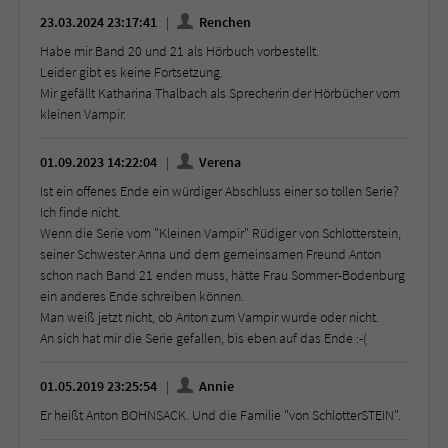
23.03.2024 23:17:41
Renchen
Habe mir Band 20 und 21 als Hörbuch vorbestellt.
Leider gibt es keine Fortsetzung.
Mir gefällt Katharina Thalbach als Sprecherin der Hörbücher vom
kleinen Vampir.
01.09.2023 14:22:04
Verena
Ist ein offenes Ende ein würdiger Abschluss einer so tollen Serie?
Ich finde nicht.
Wenn die Serie vom "Kleinen Vampir" Rüdiger von Schlotterstein,
seiner Schwester Anna und dem gemeinsamen Freund Anton
schon nach Band 21 enden muss, hätte Frau Sommer-Bodenburg
ein anderes Ende schreiben können.
Man weiß jetzt nicht, ob Anton zum Vampir wurde oder nicht.
An sich hat mir die Serie gefallen, bis eben auf das Ende :-(
01.05.2019 23:25:54
Annie
Er heißt Anton BOHNSACK. Und die Familie "von SchlotterSTEIN".