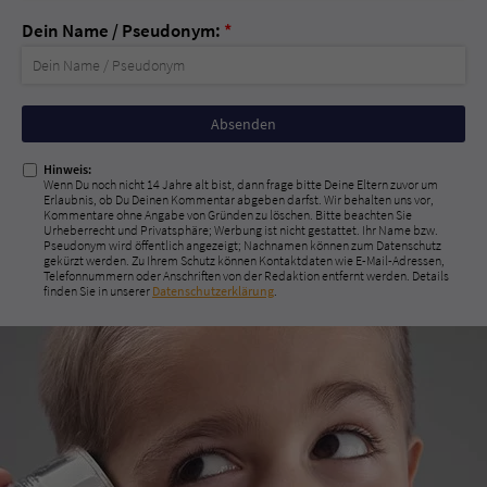
Dein Name / Pseudonym:
*
Nicht
ausfüllen!
Hinweis:
Wenn Du noch nicht 14 Jahre alt bist, dann frage bitte Deine Eltern zuvor um
Erlaubnis, ob Du Deinen Kommentar abgeben darfst. Wir behalten uns vor,
Kommentare ohne Angabe von Gründen zu löschen. Bitte beachten Sie
Urheberrecht und Privatsphäre; Werbung ist nicht gestattet. Ihr Name bzw.
Pseudonym wird öffentlich angezeigt; Nachnamen können zum Datenschutz
gekürzt werden. Zu Ihrem Schutz können Kontaktdaten wie E-Mail-Adressen,
Telefonnummern oder Anschriften von der Redaktion entfernt werden. Details
finden Sie in unserer
Datenschutzerklärung
.