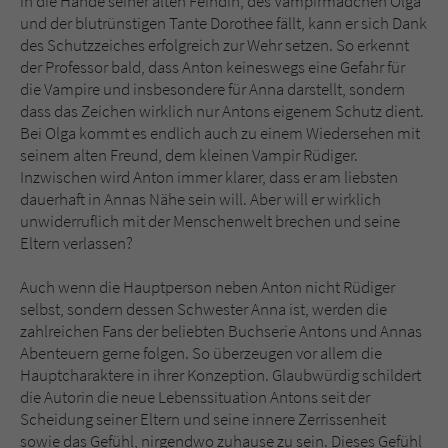
in die Hände seiner alten Feindin, des Vampirmädchen Olga
und der blutrünstigen Tante Dorothee fällt, kann er sich Dank
des Schutzzeiches erfolgreich zur Wehr setzen. So erkennt
der Professor bald, dass Anton keineswegs eine Gefahr für
die Vampire und insbesondere für Anna darstellt, sondern
dass das Zeichen wirklich nur Antons eigenem Schutz dient.
Bei Olga kommt es endlich auch zu einem Wiedersehen mit
seinem alten Freund, dem kleinen Vampir Rüdiger.
Inzwischen wird Anton immer klarer, dass er am liebsten
dauerhaft in Annas Nähe sein will. Aber will er wirklich
unwiderruflich mit der Menschenwelt brechen und seine
Eltern verlassen?
Auch wenn die Hauptperson neben Anton nicht Rüdiger
selbst, sondern dessen Schwester Anna ist, werden die
zahlreichen Fans der beliebten Buchserie Antons und Annas
Abenteuern gerne folgen. So überzeugen vor allem die
Hauptcharaktere in ihrer Konzeption. Glaubwürdig schildert
die Autorin die neue Lebenssituation Antons seit der
Scheidung seiner Eltern und seine innere Zerrissenheit
sowie das Gefühl, nirgendwo zuhause zu sein. Dieses Gefühl