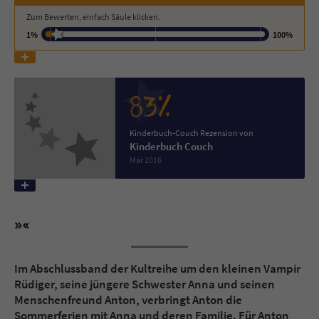
Zum Bewerten, einfach Säule klicken.
Name
tx_pwcomments_ahash
1%
100%
Anbieter
Literatur-Couch Medien GmbH & Co. KG
83%
Laufzeit
1 Jahr
Zweck
Cookie für Kommentare einzelner Buchtitel
Kinderbuch-Couch Rezension von
Kinderbuch Couch
Mär 2016
Name
fe_typo_user
Anbieter
Literatur-Couch Medien GmbH & Co. KG
Laufzeit
Session
Im Abschlussband der Kultreihe um den kleinen Vampir
Dieses Cookie gewährleistet die
Rüdiger, seine jüngere Schwester Anna und seinen
Kommunikation der Webseite mit dem
Menschenfreund Anton, verbringt Anton die
Zweck
Benutzer. Es wird benötigt um z. B. den
Sommerferien mit Anna und deren Familie. Für Anton