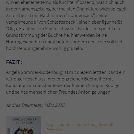
wirken eher erheiternd als furchteinflössend, was sich auch
in der Namensgebung der meisten Charaktere widerspiegelt:
Anton heisst mit Nachnamen "Bohnensack", seine
Vampirfreunde "von Schlotterbeck", eine Nebenfigur heißt
"Olga, Fräulein von Seifenschwein". Beides entspricht der
Grundstimmung der Buchreihe, hier werden keine
Horrorgeschichten dargeboten, sondern der Leser soll sich
höchstens angenehm- wohlig gruseln.
FAZIT:
Angela Sommer-Bodenburg ist mit diesem letzten Band ein
würdiger Abschluss ihrer erfolgreichen Buchreihe mit
Kultstatus um die Abenteuer des kleinen Vampirs Rüdiger
und seines menschlichen Freundes Anton gelungen.
Andrea Delumeau, März 2016
Angela Sommer-Bodenburg
,
Rowohlt
Rotfuchs