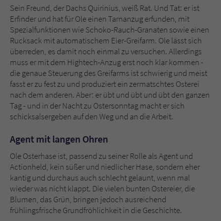
Sein Freund, der Dachs Quirinius, weiß Rat. Und Tat: er ist
Erfinder und hat für Ole einen Tarnanzug erfunden, mit
Spezialfunktionen wie Schoko-Rauch-Granaten sowie einen
Rucksack mit automatischem Eier-Greifarm. Ole lässt sich
überreden, es damit noch einmal zu versuchen. Allerdings
muss er mit dem Hightech-Anzug erst noch klar kommen -
die genaue Steuerung des Greifarms ist schwierig und meist
fasst er zu fest zu und produziert ein zermatschtes Osterei
nach dem anderen. Aber: er übt und übt und übt den ganzen
Tag - und in der Nacht zu Ostersonntag macht er sich
schicksalsergeben auf den Weg und an die Arbeit.
Agent mit langen Ohren
Ole Osterhase ist, passend zu seiner Rolle als Agent und
Actionheld, kein süßer und niedlicher Hase, sondern eher
kantig und durchaus auch schlecht gelaunt, wenn mal
wieder was nicht klappt. Die vielen bunten Ostereier, die
Blumen, das Grün, bringen jedoch ausreichend
frühlingsfrische Grundfröhlichkeit in die Geschichte.