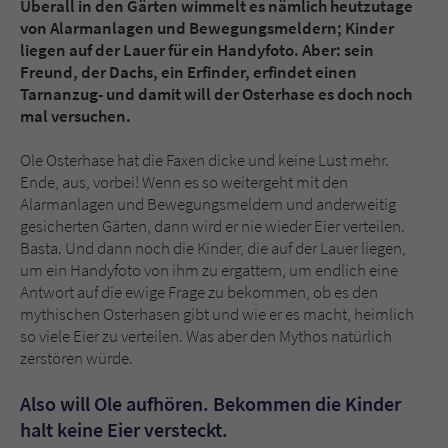
Überall in den Gärten wimmelt es nämlich heutzutage
Sicherheitscode des Kontaktformulars zu
von Alarmanlagen und Bewegungsmeldern; Kinder
überprüfen.
liegen auf der Lauer für ein Handyfoto. Aber: sein
Freund, der Dachs, ein Erfinder, erfindet einen
Tarnanzug- und damit will der Osterhase es doch noch
mal versuchen.
Ole Osterhase hat die Faxen dicke und keine Lust mehr.
Ende, aus, vorbei! Wenn es so weitergeht mit den
Alarmanlagen und Bewegungsmeldern und anderweitig
gesicherten Gärten, dann wird er nie wieder Eier verteilen.
Basta. Und dann noch die Kinder, die auf der Lauer liegen,
um ein Handyfoto von ihm zu ergattern, um endlich eine
Antwort auf die ewige Frage zu bekommen, ob es den
mythischen Osterhasen gibt und wie er es macht, heimlich
so viele Eier zu verteilen. Was aber den Mythos natürlich
zerstören würde.
Also will Ole aufhören. Bekommen die Kinder
halt keine Eier versteckt.