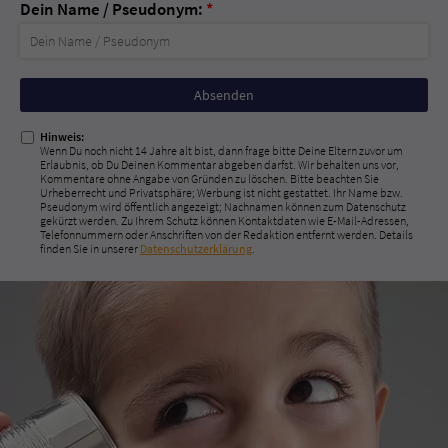
Dein Name / Pseudonym:
*
Nicht
ausfüllen!
Hinweis:
Wenn Du noch nicht 14 Jahre alt bist, dann frage bitte Deine Eltern zuvor um
Erlaubnis, ob Du Deinen Kommentar abgeben darfst. Wir behalten uns vor,
Kommentare ohne Angabe von Gründen zu löschen. Bitte beachten Sie
Urheberrecht und Privatsphäre; Werbung ist nicht gestattet. Ihr Name bzw.
Pseudonym wird öffentlich angezeigt; Nachnamen können zum Datenschutz
gekürzt werden. Zu Ihrem Schutz können Kontaktdaten wie E-Mail-Adressen,
Telefonnummern oder Anschriften von der Redaktion entfernt werden. Details
finden Sie in unserer
Datenschutzerklärung
.