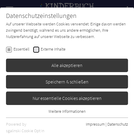
Navigation
Datenschutzeinstellungen
Couch
wechse
Auf unserer Webseite werden Cookies verwendet. Einige davon werden
Forum
Charts
Newsletter
SUCHE
zwingend benötigt, während es uns andere ermöglichen, Ihre
Nutzererfahrung auf unserer Webseite zu verbessern.
Katharina Mauder
Essentiell
Externe Inhalte
Agent 00 - Osterhase in
geheimer Mission
Alle akzeptieren
Esslinger
Erschienen: März 2018
0
Speichern & schließen
Nur essentielle Cookies akzeptieren
Weitere Informationen
Essentiell
Essentielle Cookies werden für grundlegende Funktionen der
Powered by
Impressum
|
Datenschutz
Webseite benötigt. Dadurch ist gewährleistet, dass die Webseite
sgalinski Cookie Opt In