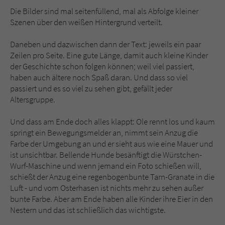
Die Bilder sind mal seitenfüllend, mal als Abfolge kleiner
Szenen über den weißen Hintergrund verteilt.
Daneben und dazwischen dann der Text: jeweils ein paar
Zeilen pro Seite. Eine gute Länge, damit auch kleine Kinder
der Geschichte schon folgen können; weil viel passiert,
haben auch ältere noch Spaß daran. Und dass so viel
passiert und es so viel zu sehen gibt, gefällt jeder
Altersgruppe.
Und dass am Ende doch alles klappt: Ole rennt los und kaum
springt ein Bewegungsmelder an, nimmt sein Anzug die
Farbe der Umgebung an und er sieht aus wie eine Mauer und
ist unsichtbar. Bellende Hunde besänftigt die Würstchen-
Wurf-Maschine und wenn jemand ein Foto schießen will,
schießt der Anzug eine regenbogenbunte Tarn-Granate in die
Luft - und vom Osterhasen ist nichts mehr zu sehen außer
bunte Farbe. Aber am Ende haben alle Kinder ihre Eier in den
Nestern und das ist schließlich das wichtigste.