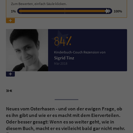
Zum Bewerten, einfach Säule klicken.
1%
100%
Name
tx_pwcomments_ahash
Anbieter
Literatur-Couch Medien GmbH & Co. KG
84%
Laufzeit
1 Jahr
Kinderbuch-Couch Rezension von
Zweck
Cookie für Kommentare einzelner Buchtitel
Sigrid Tinz
Mär 2018
Name
fe_typo_user
Anbieter
Literatur-Couch Medien GmbH & Co. KG
Laufzeit
Session
Neues vom Osterhasen - und von der ewigen Frage, ob
es ihn gibt und wie er es macht mit dem Eierverteilen.
Dieses Cookie gewährleistet die
Oder besser gesagt: Wenn es so weiter geht, wie in
Kommunikation der Webseite mit dem
diesem Buch, macht er es vielleicht bald gar nicht mehr.
Zweck
Benutzer. Es wird benötigt um z. B. den