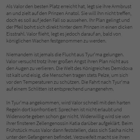
Als Valor den besten Platz erreicht hat, legt sie ihre Armbrust
an und zielt auf den Prinzen Anatol. Sie will ihn nicht treffen,
doch es soll auf jeden Fall so aussehen. Ihr Plan gelingt und
der Pfeil bohrt sich direkt hinter dem Prinzen in einen dicken
Eisstrahl. Valor flieht, legt es jedoch darauf an, bald von
königlichen Wachen festgenommen zu werden.
Niemandem ist jemals die Flucht aus Tyur'ma gelungen.
Valor versucht trotz ihrer großen Angst ihren Plan nicht aus
den Augen zu verlieren. Die Welt des Königreiches Demidova
ist kalt und eisig, die Menschen tragen stets Pelze, um sich
vor den Temperaturen zu schützen. Die Fahrt nach Tyur'ma
auf einem Schlitten ist entsprechend unangenehm.
In Tyur'ma angekommen, wird Valor schnell mit den harten
Regeln dort konfrontiert: Sprechen ist nicht erlaubt und
Widerworte geben schon gar nicht. Widerwillig wird sie von
ihrer finsteren Zellengenossin Katia darüber aufgeklärt. Beim
Frühstück muss Valor dann feststellen, dass sich Sasha nicht
unter den Gefangenen befindet. Verzweifelt macht sie ihren