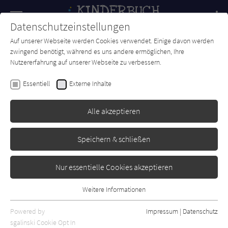
Navigation
Datenschutzeinstellungen
Couch
wechse
Auf unserer Webseite werden Cookies verwendet. Einige davon werden
Forum
Charts
Newsletter
SUCHE
zwingend benötigt, während es uns andere ermöglichen, Ihre
Nutzererfahrung auf unserer Webseite zu verbessern.
Ruth Lauren
Essentiell
Externe Inhalte
Valor
Alle akzeptieren
Gulliver
Erschienen: Juni 2018
0
Speichern & schließen
Nur essentielle Cookies akzeptieren
Weitere Informationen
Essentiell
Essentielle Cookies werden für grundlegende Funktionen der
Powered by
Impressum
|
Datenschutz
Webseite benötigt. Dadurch ist gewährleistet, dass die Webseite
sgalinski Cookie Opt In