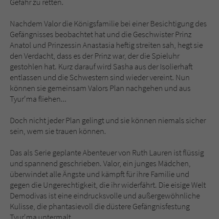
Gefahr zu retten.
Nachdem Valor die Königsfamilie bei einer Besichtigung des
Gefängnisses beobachtet hat und die Geschwister Prinz
Anatol und Prinzessin Anastasia heftig streiten sah, hegt sie
den Verdacht, dass es der Prinz war, der die Spieluhr
gestohlen hat. Kurz darauf wird Sasha aus der Isolierhaft
entlassen und die Schwestern sind wieder vereint. Nun
können sie gemeinsam Valors Plan nachgehen und aus
Tyur'ma fliehen...
Doch nicht jeder Plan gelingt und sie können niemals sicher
sein, wem sie trauen können.
Das als Serie geplante Abenteuer von Ruth Lauren ist flüssig
und spannend geschrieben. Valor, ein junges Mädchen,
überwindet alle Ängste und kämpft für ihre Familie und
gegen die Ungerechtigkeit, die ihr widerfährt. Die eisige Welt
Demodivas ist eine eindrucksvolle und außergewöhnliche
Kulisse, die phantasievoll die düstere Gefängnisfestung
Tyur'ma untermalt.