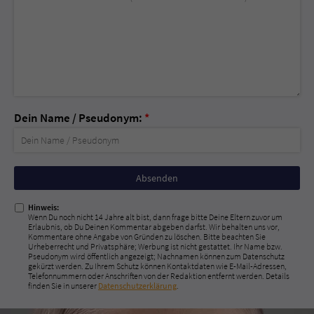
Dein Name / Pseudonym:
*
Nicht
ausfüllen!
Hinweis:
Wenn Du noch nicht 14 Jahre alt bist, dann frage bitte Deine Eltern zuvor um
Erlaubnis, ob Du Deinen Kommentar abgeben darfst. Wir behalten uns vor,
Kommentare ohne Angabe von Gründen zu löschen. Bitte beachten Sie
Urheberrecht und Privatsphäre; Werbung ist nicht gestattet. Ihr Name bzw.
Pseudonym wird öffentlich angezeigt; Nachnamen können zum Datenschutz
gekürzt werden. Zu Ihrem Schutz können Kontaktdaten wie E-Mail-Adressen,
Telefonnummern oder Anschriften von der Redaktion entfernt werden. Details
finden Sie in unserer
Datenschutzerklärung
.