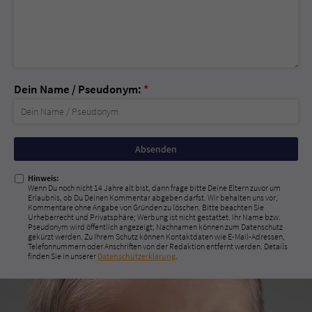
Dein Name / Pseudonym:
*
Nicht
ausfüllen!
Hinweis:
Wenn Du noch nicht 14 Jahre alt bist, dann frage bitte Deine Eltern zuvor um
Erlaubnis, ob Du Deinen Kommentar abgeben darfst. Wir behalten uns vor,
Kommentare ohne Angabe von Gründen zu löschen. Bitte beachten Sie
Urheberrecht und Privatsphäre; Werbung ist nicht gestattet. Ihr Name bzw.
Pseudonym wird öffentlich angezeigt; Nachnamen können zum Datenschutz
gekürzt werden. Zu Ihrem Schutz können Kontaktdaten wie E-Mail-Adressen,
Telefonnummern oder Anschriften von der Redaktion entfernt werden. Details
finden Sie in unserer
Datenschutzerklärung
.