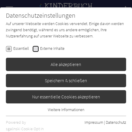
Navigation
Datenschutzeinstellungen
Couch
wechse
Auf unserer Webseite werden Cookies verwendet. Einige davon werden
Forum
Charts
Newsletter
SUCHE
zwingend benötigt, während es uns andere ermöglichen, Ihre
Nutzererfahrung auf unserer Webseite zu verbessern.
Judith Auer
Essentiell
Externe Inhalte
Ein Stück Käse
Alle akzeptieren
Kunstanstifter
Erschienen: Januar 2020
0
Speichern & schließen
Nur essentielle Cookies akzeptieren
Weitere Informationen
Essentiell
Essentielle Cookies werden für grundlegende Funktionen der
Powered by
Impressum
|
Datenschutz
Webseite benötigt. Dadurch ist gewährleistet, dass die Webseite
sgalinski Cookie Opt In