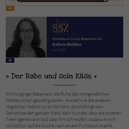
Name
tx_pwcomments_ahash
85%
Anbieter
Literatur-Couch Medien GmbH & Co. KG
Kinderbuch-Couch Rezension von
Laufzeit
1 Jahr
Kathrin Walther
Jun 2020
Zweck
Cookie für Kommentare einzelner Buchtitel
Name
fe_typo_user
Der Rabe und sein Käse
Anbieter
Literatur-Couch Medien GmbH & Co. KG
Ein hungriger Rabe kann die Ruhe des morgendlichen
Laufzeit
Session
Waldes schon gewaltig stören. Anstatt wie die anderen
Vögelchen lieblich zu zwitschern, durchdringt sein
Dieses Cookie gewährleistet die
Gekrächze den ganzen Wald. Kein Wunder, dass die anderen
Kommunikation der Webseite mit dem
Tiere irgendwann laut über ihn schimpfen, sodass er sich
Zweck
Benutzer. Es wird benötigt um z. B. den
schließlich auf die Suche nach einem Frühstück macht.