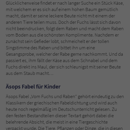
Sicherheitscode des Kontaktformulars zu
Glücklicherweise findet er nach langer Suche ein Stück Käse,
überprüfen.
mit welchem er es sich auf einem hohen Baum gemütlich
macht, damit er seine leckere Beute nicht mit einem der
anderen Tiere teilen muss. Doch der Fuchs lässt sich davon
nicht beeindrucken, folgt dem Raben und macht dem Raben
vom Boden aus die schönsten Komplimente. Nachdem er
zunächst sein Gefieder lobt, schmeichelt er der tollen
Singstimme des Raben und bittet ihn um eine
Gesangsprobe, welcher der Rabe gerne nachkommt. Und da
passiert es, ihm fällt der Käse aus dem Schnabel und dem
Fuchs direkt ins Maul, der sich schleunigst mit seiner Beute
aus dem Staub macht…
Äsops Fabel für Kinder
Äsops Fabel „Vom Fuchs und Raben“ gehört eindeutig zu den
Klassikern der griechischen Fabeldichtung und wird auch
heute noch regelmäßig im Deutschunterricht gelesen. Zu
den festen Bestandteilen dieser Textart gehört dabei die
belehrende Absicht, die meist in eine Tiergeschichte
verpackt wurde. Die Tiere, Pflanzen oder Dinge, die in diesen