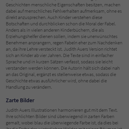
Geschichten menschliche Eigenschaften besitzen, machen
dabei auf menschliches Fehlverhalten aufmerksam, ohne es
direkt anzusprechen. Auch Kinder verstehen diese
Botschaften und durchblicken schon die Moral der Fabel.
Anders als in vielen anderen Kinderbüchern, die als
Erziehungshelfer dienen sollen, indem sie unerwünschtes
Benehmen anprangern, regen Fabeln eher zum Nachdenken
an, da ihre Lehre versteckt ist. Judith Auers Version richtet
sich an Kinder ab vier Jahren. Die Texte sind in einfacher
Sprache und in kurzen Sätzen verfasst, sodass sie leicht
verstanden werden können. Die Autorin hält sich dabei nah
an das Original, ergänzt es stellenweise etwas, sodass die
Geschichte etwas ausführlicher wird, ohne dabei die
Handlung zu verändern.
Zarte Bilder
Judith Auers Illustrationen harmonieren gut mit dem Text.
Ihre schlichten Bilder sind überwiegend in zarten Farben
gemalt, wobei blau die überwiegende Farbe ist, da dies bei
ihr die Farbe des winterlichen Waldes mit seinen Bäumen ist.