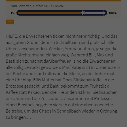
Zum Bewerten, einfach Säule klicken.
1%
100%
Name
tx_pwcomments_ahash
Anbieter
Literatur-Couch Medien GmbH & Co. KG
HILFE, die Erwachsenen ticken nicht mehr richtig! Und das
Laufzeit
1 Jahr
aus gutem Grund, denn in Schnellbach sind plötzlich alle
Uhren verschwunden. Wecker, Armbanduhren, ja sogar die
Zweck
Cookie für Kommentare einzelner Buchtitel
große Kirchturmuhr: einfach weg. Während Elli, Max und
Basti sich zunächst darüber freuen, sind die Erwachsenen
alle völlig verrückt geworden. Max’ Vater sitzt in Unterhose in
Name
fe_typo_user
der Küche und starrt ratlos an die Stelle, an der früher mal
eine Uhr hing. Ellis Mutter hat Opas Stinkepantoffel in die
Anbieter
Literatur-Couch Medien GmbH & Co. KG
Brotdose gepackt, und Basti bekommt zum Frühstück
Kaffee statt Kakao. Den drei Freunden ist klar: Sie brauchen
Laufzeit
Session
die Uhren und die Zeit zurück. Zusammen mit Professor
Albert Einstock begeben sie sich auf eine abenteuerliche
Dieses Cookie gewährleistet die
Zeitreise, um das Chaos in Schnellbach wieder in Ordnung
Kommunikation der Webseite mit dem
zu bringen …
Zweck
Benutzer. Es wird benötigt um z. B. den