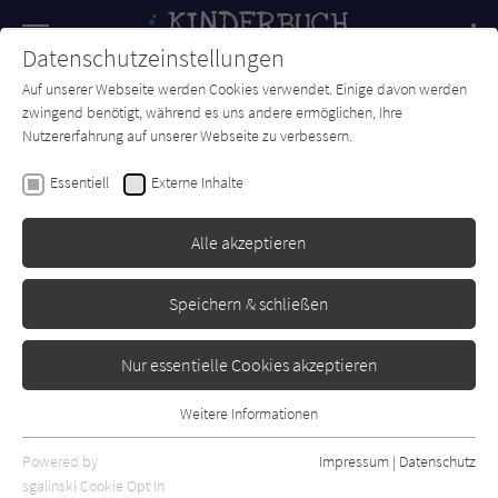
Navigation
Datenschutzeinstellungen
Couch
wechse
Auf unserer Webseite werden Cookies verwendet. Einige davon werden
Forum
Charts
Newsletter
SUCHE
zwingend benötigt, während es uns andere ermöglichen, Ihre
Nutzererfahrung auf unserer Webseite zu verbessern.
Anastasia Braun
Essentiell
Externe Inhalte
Voll relativ! Der Tag, an dem
die Zeit verschwand
Alle akzeptieren
Woow Books
Erschienen: Januar 2021
Bibliogr. Angaben
0
Speichern & schließen
Nur essentielle Cookies akzeptieren
Weitere Informationen
Essentiell
Essentielle Cookies werden für grundlegende Funktionen der
Powered by
Impressum
|
Datenschutz
Webseite benötigt. Dadurch ist gewährleistet, dass die Webseite
sgalinski Cookie Opt In