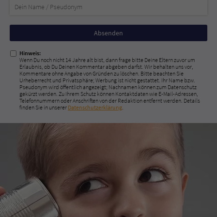
Nicht
ausfüllen!
Hinweis:
Wenn Du noch nicht 14 Jahre alt bist, dann frage bitte Deine Eltern zuvor um
Erlaubnis, ob Du Deinen Kommentar abgeben darfst. Wir behalten uns vor,
Kommentare ohne Angabe von Gründen zu löschen. Bitte beachten Sie
Urheberrecht und Privatsphäre; Werbung ist nicht gestattet. Ihr Name bzw.
Pseudonym wird öffentlich angezeigt; Nachnamen können zum Datenschutz
gekürzt werden. Zu Ihrem Schutz können Kontaktdaten wie E-Mail-Adressen,
Telefonnummern oder Anschriften von der Redaktion entfernt werden. Details
finden Sie in unserer
Datenschutzerklärung
.