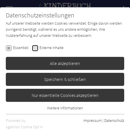
Navigation
Datenschutzeinstellungen
Couch
wechse
Auf unserer Webseite werden Cookies verwendet. Einige davon werden
Forum
Charts
Newsletter
SUCHE
zwingend benötigt, während es uns andere ermöglichen, Ihre
Nutzererfahrung auf unserer Webseite zu verbessern.
Valérie Weishar-Giuliani
Essentiell
Externe Inhalte
Mein Bär Noah und ich
Alle akzeptieren
Jumbo
Erschienen: Januar 2021
Bibliogr. Angaben
0
Speichern & schließen
Nur essentielle Cookies akzeptieren
Weitere Informationen
Essentiell
Essentielle Cookies werden für grundlegende Funktionen der
Powered by
Impressum
|
Datenschutz
Webseite benötigt. Dadurch ist gewährleistet, dass die Webseite
sgalinski Cookie Opt In