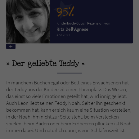
95%
Name
tx_pwcomments_ahash
Kinderbuch-Couch Rezension von
Rita Dell'Agnese
Anbieter
Literatur-Couch Medien GmbH & Co. KG
Apr 2021
Laufzeit
1 Jahr
Zweck
Cookie für Kommentare einzelner Buchtitel
Der geliebte Teddy
Name
fe_typo_user
In manchem Bücherregal oder Bett eines Erwachsenen hat
der Teddy aus der Kinderzeit einen Ehrenplatz. Das Wesen,
Anbieter
Literatur-Couch Medien GmbH & Co. KG
das einst so viele Emotionen geteilt hat, wird innig geliebt.
Auch Leon liebt seinen Teddy Noah. Seit er ihn geschenkt
Laufzeit
Session
bekommen hat, kann er sich kaum eine Situation vorstellen,
in der Noah ihm nicht zur Seite steht: beim Verstecken
Dieses Cookie gewährleistet die
spielen, beim Baden oder beim Erdbeeren pflücken ist Noah
Kommunikation der Webseite mit dem
immer dabei. Und natürlich dann, wenn Schlafenszeit ist.
Zweck
Benutzer. Es wird benötigt um z. B. den