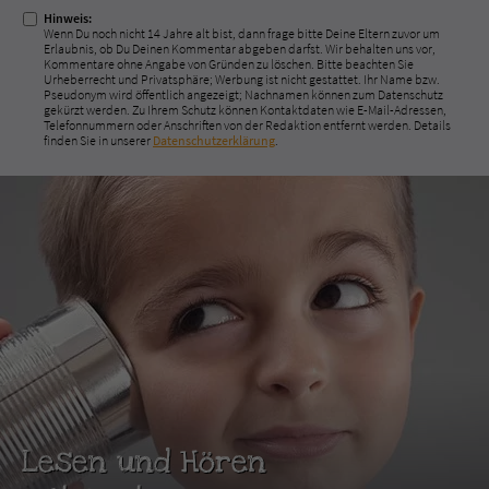
Hinweis:
Wenn Du noch nicht 14 Jahre alt bist, dann frage bitte Deine Eltern zuvor um
Erlaubnis, ob Du Deinen Kommentar abgeben darfst. Wir behalten uns vor,
Kommentare ohne Angabe von Gründen zu löschen. Bitte beachten Sie
Urheberrecht und Privatsphäre; Werbung ist nicht gestattet. Ihr Name bzw.
Pseudonym wird öffentlich angezeigt; Nachnamen können zum Datenschutz
gekürzt werden. Zu Ihrem Schutz können Kontaktdaten wie E-Mail-Adressen,
Telefonnummern oder Anschriften von der Redaktion entfernt werden. Details
finden Sie in unserer
Datenschutzerklärung
.
Lesen und Hören