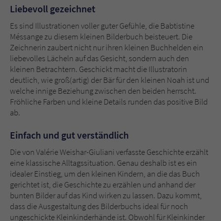
Sicherheitscode des Kontaktformulars zu
Liebevoll gezeichnet
überprüfen.
Es sind Illustrationen voller guter Gefühle, die Babtistine
Méssange zu diesem kleinen Bilderbuch beisteuert. Die
Zeichnerin zaubert nicht nur ihren kleinen Buchhelden ein
liebevolles Lächeln auf das Gesicht, sondern auch den
kleinen Betrachtern. Geschickt macht die Illustratorin
deutlich, wie groß(artig) der Bär für den kleinen Noah ist und
welche innige Beziehung zwischen den beiden herrscht.
Fröhliche Farben und kleine Details runden das positive Bild
ab.
Einfach und gut verständlich
Die von Valérie Weishar-Giuliani verfasste Geschichte erzählt
eine klassische Alltagssituation. Genau deshalb ist es ein
idealer Einstieg, um den kleinen Kindern, an die das Buch
gerichtet ist, die Geschichte zu erzählen und anhand der
bunten Bilder auf das Kind wirken zu lassen. Dazu kommt,
dass die Ausgestaltung des Bilderbuchs ideal für noch
ungeschickte Kleinkinderhände ist. Obwohl für Kleinkinder