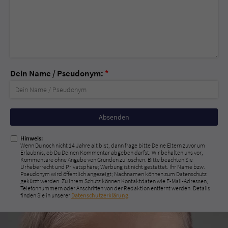
Dein Name / Pseudonym:
*
Nicht
ausfüllen!
Hinweis:
Wenn Du noch nicht 14 Jahre alt bist, dann frage bitte Deine Eltern zuvor um
Erlaubnis, ob Du Deinen Kommentar abgeben darfst. Wir behalten uns vor,
Kommentare ohne Angabe von Gründen zu löschen. Bitte beachten Sie
Urheberrecht und Privatsphäre; Werbung ist nicht gestattet. Ihr Name bzw.
Pseudonym wird öffentlich angezeigt; Nachnamen können zum Datenschutz
gekürzt werden. Zu Ihrem Schutz können Kontaktdaten wie E-Mail-Adressen,
Telefonnummern oder Anschriften von der Redaktion entfernt werden. Details
finden Sie in unserer
Datenschutzerklärung
.