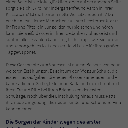
einen Seite ist sie total glücklich, doch auf der anderen Seite
Sicherheitscode des Kontaktformulars zu
sorgt sie sich. Wird ihr Kindergartenfreund Aaron in ihrer
überprüfen.
Klasse sein? Ist die Lehrerin nett? Wer sitzt neben ihr? Da
erscheint ein kleines Männchen auf ihrer Fensterbank, es ist
ihr Freund Pitto, ein Junge, den nur sie sehen und hören
kann. Sie weiß, dass er in ihren Gedanken Zuhause ist und
sie ihm alles erzählen kann. Er gibt ihr Tipps, was sie tun soll
und schon geht es Katta besser. Jetzt ist sie für ihren großen
Tag gewappnet.
Diese Geschichte zum Vorlesen ist nur ein Beispiel von neun
weiteren Erzählungen. Es geht um den Weg zur Schule, die
ersten Hausaufgaben, die neuen Klassenkameraden und –
kameradinnen. So begleitet man Katta und manchmal auch
ihren Freund Pitto bei ihren Erlebnissen der ersten
Schultage. Noch über die Einschulung hinaus muss Katta
ihre neue Umgebung, die neuen Kinder und Schulhund Fina
kennenlernen.
Die Sorgen der Kinder wegen des ersten