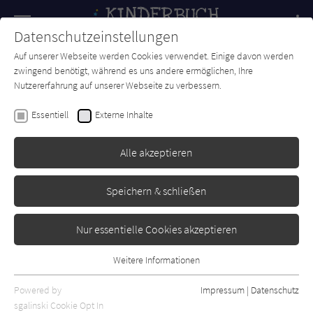
Navigation
Datenschutzeinstellungen
Couch
wechse
Auf unserer Webseite werden Cookies verwendet. Einige davon werden
Forum
Charts
Newsletter
SUCHE
zwingend benötigt, während es uns andere ermöglichen, Ihre
Nutzererfahrung auf unserer Webseite zu verbessern.
Barbara Zoschke
Essentiell
Externe Inhalte
Endlich Schulstart: Was für
ein Tag!
Alle akzeptieren
Edel Kids Books
Erschienen: April 2021
Bibliogr. Angaben
0
Speichern & schließen
Nur essentielle Cookies akzeptieren
Weitere Informationen
Essentiell
Essentielle Cookies werden für grundlegende Funktionen der
Powered by
Impressum
|
Datenschutz
Webseite benötigt. Dadurch ist gewährleistet, dass die Webseite
sgalinski Cookie Opt In