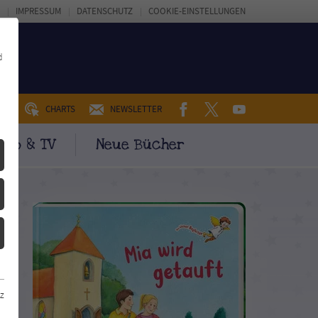
IMPRESSUM
DATENSCHUTZ
COOKIE-EINSTELLUNGEN
d
FACEBOOK
TWITTER
YOUTUBE
UM
CHARTS
NEWSLETTER
ino & TV
Neue Bücher
z