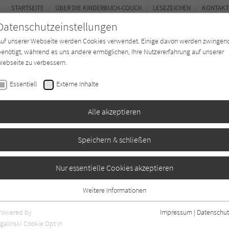
STARTSEITE
ÜBER DIE KINDERBUCH-COUCH
LESEZEICHEN
KONTAKT
Datenschutzeinstellungen
Auf unserer Webseite werden Cookies verwendet. Einige davon werden zwingen
enötigt, während es uns andere ermöglichen, Ihre Nutzererfahrung auf unserer
ebseite zu verbessern.
FOR
Essentiell
Externe Inhalte
Autor*in
Verlage
Magazin
K
Alle akzeptieren
Speichern & schließen
eiter: Mia wird getauft
Nur essentielle Cookies akzeptieren
Weitere Informationen
0
Essentiell
Essentielle Cookies werden für grundlegende Funktionen der Webseite
Powered by
Impressum
|
Datenschut
benötigt. Dadurch ist gewährleistet, dass die Webseite einwandfrei
galinski Cookie Opt In