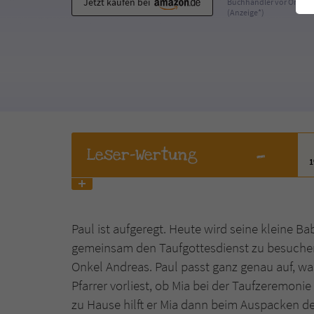
Jetzt kaufen bei
Buchhändler vor Ort
(Anzeige*)
-
Leser
-Wertung
Paul ist aufgeregt. Heute wird seine kleine 
gemeinsam den Taufgottesdienst zu besuche
Onkel Andreas. Paul passt ganz genau auf, wa
Pfarrer vorliest, ob Mia bei der Taufzeremoni
zu Hause hilft er Mia dann beim Auspacken d