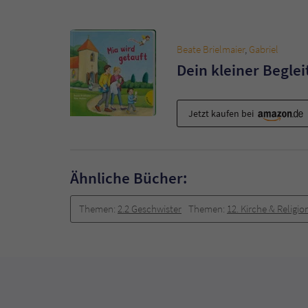
Beate Brielmaier
,
Gabriel
Dein kleiner Beglei
Jetzt kaufen bei
Ähnliche Bücher:
Themen:
2.2 Geschwister
Themen:
12. Kirche & Religio