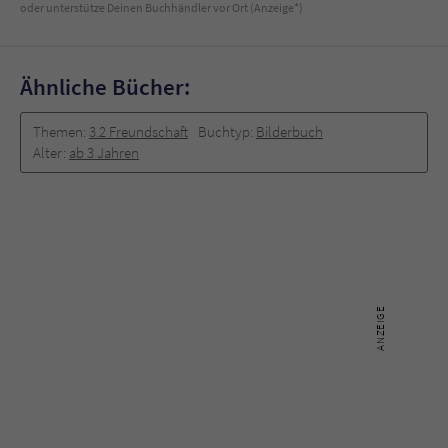
Sicherheitscode des Kontaktformulars zu
oder unterstütze Deinen Buchhändler vor Ort (Anzeige*)
überprüfen.
Ähnliche Bücher:
Themen:
3.2 Freundschaft
Buchtyp:
Bilderbuch
Alter:
ab 3 Jahren