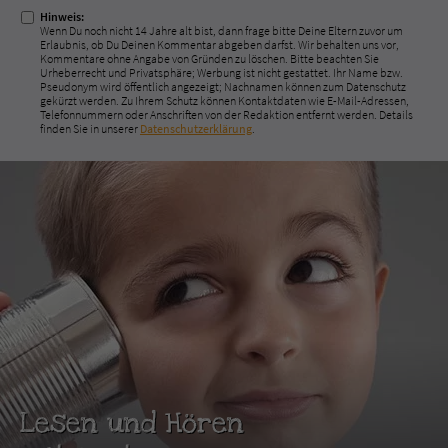
Hinweis:
Wenn Du noch nicht 14 Jahre alt bist, dann frage bitte Deine Eltern zuvor um
Erlaubnis, ob Du Deinen Kommentar abgeben darfst. Wir behalten uns vor,
Kommentare ohne Angabe von Gründen zu löschen. Bitte beachten Sie
Urheberrecht und Privatsphäre; Werbung ist nicht gestattet. Ihr Name bzw.
Pseudonym wird öffentlich angezeigt; Nachnamen können zum Datenschutz
gekürzt werden. Zu Ihrem Schutz können Kontaktdaten wie E-Mail-Adressen,
Telefonnummern oder Anschriften von der Redaktion entfernt werden. Details
finden Sie in unserer
Datenschutzerklärung
.
Lesen und Hören