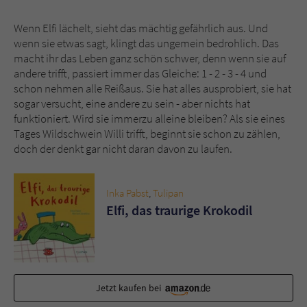
Wenn Elfi lächelt, sieht das mächtig gefährlich aus. Und
Name
tx_pwcomments_ahash
wenn sie etwas sagt, klingt das ungemein bedrohlich. Das
macht ihr das Leben ganz schön schwer, denn wenn sie auf
Anbieter
Literatur-Couch Medien GmbH & Co. KG
andere trifft, passiert immer das Gleiche: 1 - 2 - 3 - 4 und
schon nehmen alle Reißaus. Sie hat alles ausprobiert, sie hat
Laufzeit
1 Jahr
sogar versucht, eine andere zu sein - aber nichts hat
funktioniert. Wird sie immerzu alleine bleiben? Als sie eines
Zweck
Cookie für Kommentare einzelner Buchtitel
Tages Wildschwein Willi trifft, beginnt sie schon zu zählen,
doch der denkt gar nicht daran davon zu laufen.
Name
fe_typo_user
Inka Pabst
,
Tulipan
Anbieter
Literatur-Couch Medien GmbH & Co. KG
Elfi, das traurige Krokodil
Laufzeit
Session
Dieses Cookie gewährleistet die
Kommunikation der Webseite mit dem
Jetzt kaufen bei
Zweck
Benutzer. Es wird benötigt um z. B. den