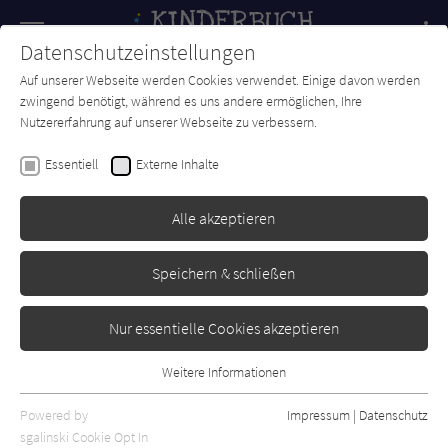
Navigation
Datenschutzeinstellungen
Couch
wechse
Auf unserer Webseite werden Cookies verwendet. Einige davon werden
Forum
Charts
Newsletter
SUCHE
zwingend benötigt, während es uns andere ermöglichen, Ihre
Nutzererfahrung auf unserer Webseite zu verbessern.
Inka Pabst
Essentiell
Externe Inhalte
Elfi, das traurige Krokodil
Alle akzeptieren
Tulipan
Erschienen: Februar 2021
Bibliogr. Angaben
0
Speichern & schließen
Nur essentielle Cookies akzeptieren
Weitere Informationen
Essentiell
Essentielle Cookies werden für grundlegende Funktionen der
Powered by
Impressum
|
Datenschutz
Webseite benötigt. Dadurch ist gewährleistet, dass die Webseite
sgalinski Cookie Opt In