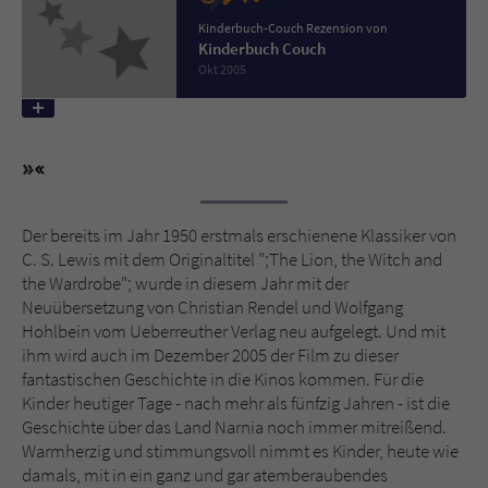
Kinderbuch-Couch Rezension von
Kinderbuch Couch
Name
tx_pwcomments_ahash
Okt 2005
Anbieter
Literatur-Couch Medien GmbH & Co. KG
Laufzeit
1 Jahr
Zweck
Cookie für Kommentare einzelner Buchtitel
Der bereits im Jahr 1950 erstmals erschienene Klassiker von
C. S. Lewis mit dem Originaltitel ";The Lion, the Witch and
Name
fe_typo_user
the Wardrobe"; wurde in diesem Jahr mit der
Neuübersetzung von Christian Rendel und Wolfgang
Anbieter
Literatur-Couch Medien GmbH & Co. KG
Hohlbein vom Ueberreuther Verlag neu aufgelegt. Und mit
ihm wird auch im Dezember 2005 der Film zu dieser
Laufzeit
Session
fantastischen Geschichte in die Kinos kommen. Für die
Kinder heutiger Tage - nach mehr als fünfzig Jahren - ist die
Dieses Cookie gewährleistet die
Geschichte über das Land Narnia noch immer mitreißend.
Kommunikation der Webseite mit dem
Warmherzig und stimmungsvoll nimmt es Kinder, heute wie
Zweck
Benutzer. Es wird benötigt um z. B. den
damals, mit in ein ganz und gar atemberaubendes