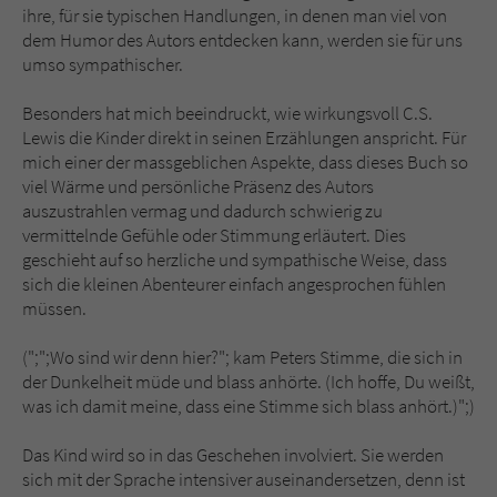
ihre, für sie typischen Handlungen, in denen man viel von
dem Humor des Autors entdecken kann, werden sie für uns
umso sympathischer.
Besonders hat mich beeindruckt, wie wirkungsvoll C.S.
Lewis die Kinder direkt in seinen Erzählungen anspricht. Für
mich einer der massgeblichen Aspekte, dass dieses Buch so
viel Wärme und persönliche Präsenz des Autors
auszustrahlen vermag und dadurch schwierig zu
vermittelnde Gefühle oder Stimmung erläutert. Dies
geschieht auf so herzliche und sympathische Weise, dass
sich die kleinen Abenteurer einfach angesprochen fühlen
müssen.
(";";Wo sind wir denn hier?"; kam Peters Stimme, die sich in
der Dunkelheit müde und blass anhörte. (Ich hoffe, Du weißt,
was ich damit meine, dass eine Stimme sich blass anhört.)";)
Das Kind wird so in das Geschehen involviert. Sie werden
sich mit der Sprache intensiver auseinandersetzen, denn ist