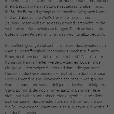
im Schrank verschwunden ist. Die aber beteuert, dass sie bei
ihrem Besuch in Narnia Stunden zugebracht haben muss.
Ihr Bruder Edmund gelangt auf demselben Weg nach Narnia,
trifft dort aber auf die Weiße Hexe, die ihn mit ihren
Zauberkünsten verhext, so dass Edmund verspricht, ihr die
weiteren drei Geschwister zu bringen. Die Hexe hat nichts
Gutes mit den Kindern im Sinn, das wird nur allzu deutlich.
Schließlich gelangen tatsächlich alle vier Geschwister nach
Narnia und treffen glücklicherweise zunächst auf Herrn
Biber, der ihnen berichtet, dass sie sich mit ";Aslan";, dem
König von Narnia, treffen werden. Aslan, ein Löwe, ist der
einzige, der den ewigen Winter und damit die grausame
Herrschaft der Hexe beenden kann. Hat sich doch die böse
Hexe während Aslans Abwesenheit selbst zur Königin von
Narnia ernannt und verwandelt jeden, der ihr nicht folgt, zu
Stein. Edmund, der noch immer ganz im Bann der Hexe
steht, nutzt einen unbeobachteten Augenblick und stiehlt
sich von seinen Geschwistern und dem Biber fort, um die
Weiße Hexe vor der Allianz mit Aslan zu warnen. Ein Wettlauf
mit der Zeit beginnt.