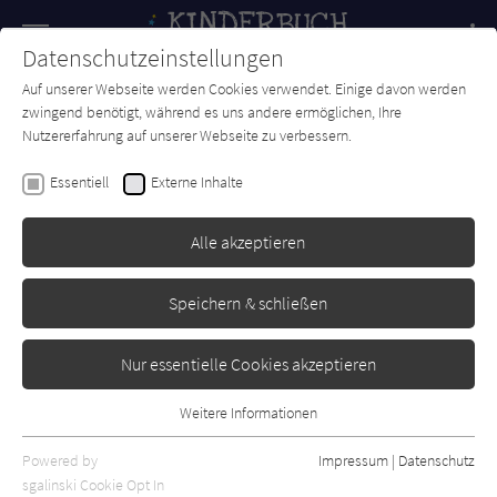
Navigation
Datenschutzeinstellungen
Couch
wechse
Auf unserer Webseite werden Cookies verwendet. Einige davon werden
Forum
Charts
Newsletter
SUCHE
zwingend benötigt, während es uns andere ermöglichen, Ihre
Nutzererfahrung auf unserer Webseite zu verbessern.
C.S. Lewis
Essentiell
Externe Inhalte
Der König von Narnia
Alle akzeptieren
Ueberreuter
Erschienen: Oktober 2005
76
Speichern & schließen
Nur essentielle Cookies akzeptieren
Weitere Informationen
Essentiell
Essentielle Cookies werden für grundlegende Funktionen der
Powered by
Impressum
|
Datenschutz
Webseite benötigt. Dadurch ist gewährleistet, dass die Webseite
sgalinski Cookie Opt In