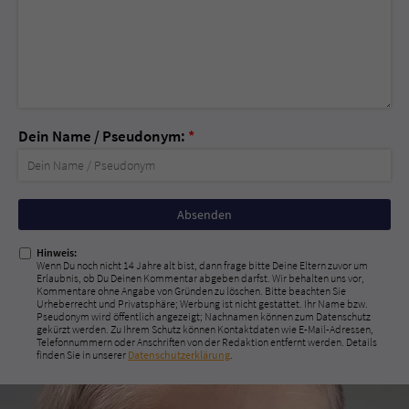
Dein Name / Pseudonym:
*
Nicht
ausfüllen!
Hinweis:
Wenn Du noch nicht 14 Jahre alt bist, dann frage bitte Deine Eltern zuvor um
Erlaubnis, ob Du Deinen Kommentar abgeben darfst. Wir behalten uns vor,
Kommentare ohne Angabe von Gründen zu löschen. Bitte beachten Sie
Urheberrecht und Privatsphäre; Werbung ist nicht gestattet. Ihr Name bzw.
Pseudonym wird öffentlich angezeigt; Nachnamen können zum Datenschutz
gekürzt werden. Zu Ihrem Schutz können Kontaktdaten wie E-Mail-Adressen,
Telefonnummern oder Anschriften von der Redaktion entfernt werden. Details
finden Sie in unserer
Datenschutzerklärung
.