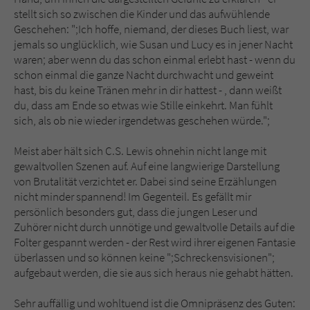
stellt sich so zwischen die Kinder und das aufwühlende
Geschehen: ";Ich hoffe, niemand, der dieses Buch liest, war
jemals so unglücklich, wie Susan und Lucy es in jener Nacht
waren; aber wenn du das schon einmal erlebt hast - wenn du
schon einmal die ganze Nacht durchwacht und geweint
hast, bis du keine Tränen mehr in dir hattest - , dann weißt
du, dass am Ende so etwas wie Stille einkehrt. Man fühlt
sich, als ob nie wieder irgendetwas geschehen würde.";
Meist aber hält sich C.S. Lewis ohnehin nicht lange mit
gewaltvollen Szenen auf. Auf eine langwierige Darstellung
von Brutalität verzichtet er. Dabei sind seine Erzählungen
nicht minder spannend! Im Gegenteil. Es gefällt mir
persönlich besonders gut, dass die jungen Leser und
Zuhörer nicht durch unnötige und gewaltvolle Details auf die
Folter gespannt werden - der Rest wird ihrer eigenen Fantasie
überlassen und so können keine ";Schreckensvisionen";
aufgebaut werden, die sie aus sich heraus nie gehabt hätten.
Sehr auffällig und wohltuend ist die Omnipräsenz des Guten: