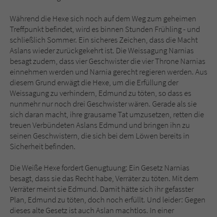
Während die Hexe sich noch auf dem Weg zum geheimen
Treffpunkt befindet, wird es binnen Stunden Frühling - und
schließlich Sommer. Ein sicheres Zeichen, dass die Macht
Aslans wieder zurückgekehrt ist. Die Weissagung Narnias
besagt zudem, dass vier Geschwister die vier Throne Narnias
einnehmen werden und Narnia gerecht regieren werden. Aus
diesem Grund erwägt die Hexe, um die Erfüllung der
Weissagung zu verhindern, Edmund zu töten, so dass es
nunmehr nur noch drei Geschwister wären. Gerade als sie
sich daran macht, ihre grausame Tat umzusetzen, retten die
treuen Verbündeten Aslans Edmund und bringen ihn zu
seinen Geschwistern, die sich bei dem Löwen bereits in
Sicherheit befinden.
Die Weiße Hexe fordert Genugtuung: Ein Gesetz Narnias
besagt, dass sie das Recht habe, Verräter zu töten. Mit dem
Verräter meint sie Edmund. Damit hätte sich ihr gefasster
Plan, Edmund zu töten, doch noch erfüllt. Und leider: Gegen
dieses alte Gesetz ist auch Aslan machtlos. In einer