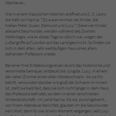
Sicherheitscode des Kontaktformulars zu
Abenteuer...
überprüfen.
Wie in einem klassischen Märchen eröffnet uns C. S. Lewis
die Welt von Narnia: ";Es waren einmal vier Kinder, die
hießen Peter, Susan, Edmund und Lucy."; Diese vier Kinder,
allesamt Geschwister, werden während des Zweiten
Weltkrieges, wie es dieser Tage so üblich war, wegen der
Luftangriffe auf London auf das Land geschickt. So finden sie
sich in dem alten, sehr weitläufigen Haus eines allein
stehenden Professors wieder.
Bei einer ihrer Entdeckungsreisen durch das historische und
verwinkelte Gemäuer, entdeckt die Jüngste, Lucy, in einem
der vielen Zimmer einen alten Kleiderschrank. Als sie ihn
betritt, verwundert darüber wie groß der Schrank im Innern
ist, stellt sie bald fest, dass sie sich nicht länger in dem Haus
des Professors befindet, sondern in einer verschneiten
Winterlandschaft - im Land Narnia. Als sie, zurückgekehrt,
von ihrem Abenteuer berichtet, glauben ihr die Geschwister
kein Wort, denn für sie ist kein Moment vergangen, seit Lucy