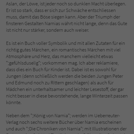
Aslan, der Löwe, ist jeder noch so dunklen Macht überlegen.
Er ist so stark, dass er sich zur Schwäche entschliessen
muss, damit das Böse siegen kann. Aber der Triumph der
finsteren Gestalten Narnias währt nicht lange, denn das Gute
ist nicht nur stärker, sondern auch weiser.
Es ist ein Buch voller Symbolik und mit allen Zutaten für ein
richtig gutes Märchen, ein romantisches Märchen mit viel
Atmosphäre und Herz, das manchem vielleicht etwas
";gefühlsduselig"; vorkommen mag. Ich aber reklamiere,
dass dies ein Buch für Kinder ist. Dabei ist es sowohl für
Jungen (denn schließlich werden die beiden Jungen Peter
und Edmund noch zu Rittern geschlagen) als auch für
Mädchen ein unterhaltsamer und leichter Lesestoff, der gar
nicht besser in diese bevorstehende, lange Winterzeit passen
könnte.
Neben dem ";König von Narnia"; werden im Ueberreuter-
Verlag noch sechs weitere Bücher über Narnia erscheinen
und auch ";Die Chroniken von Narnia"; mit Illustrationen der