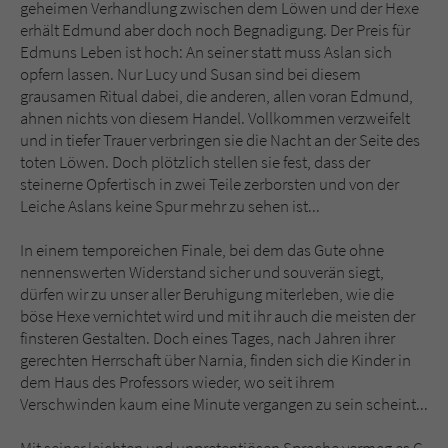
geheimen Verhandlung zwischen dem Löwen und der Hexe
erhält Edmund aber doch noch Begnadigung. Der Preis für
Edmuns Leben ist hoch: An seiner statt muss Aslan sich
opfern lassen. Nur Lucy und Susan sind bei diesem
grausamen Ritual dabei, die anderen, allen voran Edmund,
ahnen nichts von diesem Handel. Vollkommen verzweifelt
und in tiefer Trauer verbringen sie die Nacht an der Seite des
toten Löwen. Doch plötzlich stellen sie fest, dass der
steinerne Opfertisch in zwei Teile zerborsten und von der
Leiche Aslans keine Spur mehr zu sehen ist...
In einem temporeichen Finale, bei dem das Gute ohne
nennenswerten Widerstand sicher und souverän siegt,
dürfen wir zu unser aller Beruhigung miterleben, wie die
böse Hexe vernichtet wird und mit ihr auch die meisten der
finsteren Gestalten. Doch eines Tages, nach Jahren ihrer
gerechten Herrschaft über Narnia, finden sich die Kinder in
dem Haus des Professors wieder, wo seit ihrem
Verschwinden kaum eine Minute vergangen zu sein scheint...