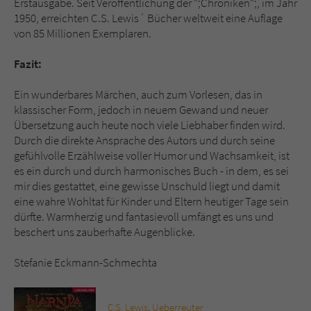
Erstausgabe. Seit Veröffentlichung der ";Chroniken";, im Jahr
1950, erreichten C.S. Lewis´ Bücher weltweit eine Auflage
von 85 Millionen Exemplaren.
Fazit:
Ein wunderbares Märchen, auch zum Vorlesen, das in
klassischer Form, jedoch in neuem Gewand und neuer
Übersetzung auch heute noch viele Liebhaber finden wird.
Durch die direkte Ansprache des Autors und durch seine
gefühlvolle Erzählweise voller Humor und Wachsamkeit, ist
es ein durch und durch harmonisches Buch - in dem, es sei
mir dies gestattet, eine gewisse Unschuld liegt und damit
eine wahre Wohltat für Kinder und Eltern heutiger Tage sein
dürfte. Warmherzig und fantasievoll umfängt es uns und
beschert uns zauberhafte Augenblicke.
Stefanie Eckmann-Schmechta
C.S. Lewis
,
Ueberreuter