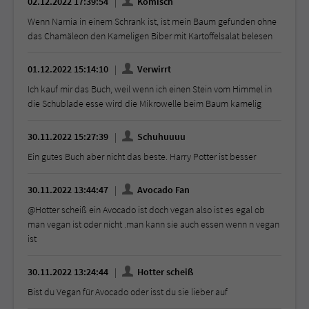
02.12.2022 17:39:54
Komisch
Wenn Narnia in einem Schrank ist, ist mein Baum gefunden ohne
das Chamäleon den Kameligen Biber mit Kartoffelsalat belesen
01.12.2022 15:14:10
Verwirrt
Ich kauf mir das Buch, weil wenn ich einen Stein vom Himmel in
die Schublade esse wird die Mikrowelle beim Baum kamelig
30.11.2022 15:27:39
Schuhuuuu
Ein gutes Buch aber nicht das beste. Harry Potter ist besser
30.11.2022 13:44:47
Avocado Fan
@Hotter scheiß ein Avocado ist doch vegan also ist es egal ob
man vegan ist oder nicht .man kann sie auch essen wenn n vegan
ist
30.11.2022 13:24:44
Hotter scheiß
Bist du Vegan für Avocado oder isst du sie lieber auf