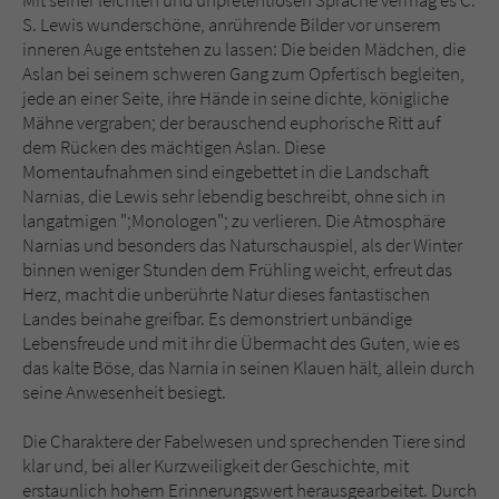
Mit seiner leichten und unpretentiösen Sprache vermag es C.
S. Lewis wunderschöne, anrührende Bilder vor unserem
inneren Auge entstehen zu lassen: Die beiden Mädchen, die
Aslan bei seinem schweren Gang zum Opfertisch begleiten,
jede an einer Seite, ihre Hände in seine dichte, königliche
Mähne vergraben; der berauschend euphorische Ritt auf
dem Rücken des mächtigen Aslan. Diese
Momentaufnahmen sind eingebettet in die Landschaft
Narnias, die Lewis sehr lebendig beschreibt, ohne sich in
langatmigen ";Monologen"; zu verlieren. Die Atmosphäre
Narnias und besonders das Naturschauspiel, als der Winter
binnen weniger Stunden dem Frühling weicht, erfreut das
Herz, macht die unberührte Natur dieses fantastischen
Landes beinahe greifbar. Es demonstriert unbändige
Lebensfreude und mit ihr die Übermacht des Guten, wie es
das kalte Böse, das Narnia in seinen Klauen hält, allein durch
seine Anwesenheit besiegt.
Die Charaktere der Fabelwesen und sprechenden Tiere sind
klar und, bei aller Kurzweiligkeit der Geschichte, mit
erstaunlich hohem Erinnerungswert herausgearbeitet. Durch