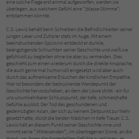
eine solche Frage erst einmal aufgeworfen, werden sie
überlegen, aus welchem Gefühl eine ";blasse Stimme";
entstammen könnte.
C.S. Lewis behält beim Schreiben die Befindlichkeiten seiner
jungen Leser und Zuhörer stets im Auge. Mit einem
beeindruckenden Spürsinn entdeckt er dunkle,
beängstigende Schluchten seiner Geschichte und weiß sie
gefühlvoll zu begleiten ohne sie aber zu vermeiden. Dies
geschieht zum einen wiederum durch die direkte Ansprache,
die auch gerne mal humorvoll eingesetzt wird aber auch
durch das aufmerksame Ersuchen der kindlichen Empathie.
Hier ist besonders der bedrückende Wendepunkt der
Geschichte hervorzuheben, an dem der Löwe stirbt - ein für
uns unumkehrbarer Schlusspunkt, der tiefe, schmerzhafte
Gefühle auslöst. Der Tod des geschundenen und
gedemütigten Aslan, der sich zu keinem Zeitpunkt zur Wehr
gesetzt hatte, stürzt die beiden Mädchen in tiefe Trauer. C.S.
Lewis hält an diesem Punkt seiner Geschichte inne und
nimmt seine ";Mitreisenden";, im übertragenen Sinne, an die
Hand, um ihnen die dargestellten Gefühle zu erklären - er