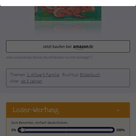
einwandfrei funktioniert.
Cookie-Informationen
Name
cookie_optin
Anbieter
Literatur-Couch Medien GmbH & Co. KG
Externe Inhalte
Wir verwenden auf unserer Website externe Inhalte, um Ihnen
Laufzeit
1 Jahr
zusätzliche Informationen anzubieten. Mit dem Laden der externen
Jetzt kaufen bei
Inhalte akzeptieren Sie die Datenschutzerklärung von YouTube
Wird benutzt, um Ihre Einstellungen für zur
(https://policies.google.com/privacy?hl=de).
oder unterstütze Deinen Buchhändler vor Ort (Anzeige*)
Zweck
Verwendung von Cookies auf dieser Website
zu speichern.
Themen:
2. Alltag & Familie
Buchtyp:
Bilderbuch
Alter:
ab 3 Jahren
Name
tx_thrating_pi1_AnonymousRating_#
Anbieter
Literatur-Couch Medien GmbH & Co. KG
-
Leser
-Wertung
Laufzeit
1 Jahr
Zum Bewerten, einfach Säule klicken.
Zweck
Cookie für die Bewertung einzelner Buchtitel
1%
100%