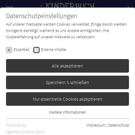
Navigation
Datenschutzeinstellungen
Couch
wechse
Auf unserer Webseite werden Cookies verwendet. Einige davon werden
Forum
Charts
Newsletter
SUCHE
zwingend benötigt, während es uns andere ermöglichen, Ihre
Nutzererfahrung auf unserer Webseite zu verbessern.
Katarína Macurová
Essentiell
Externe Inhalte
Teddy und die große Flut
Alle akzeptieren
Anaconda
Erschienen: März 2021
Bibliogr. Angaben
0
Speichern & schließen
Nur essentielle Cookies akzeptieren
Weitere Informationen
Essentiell
Essentielle Cookies werden für grundlegende Funktionen der
Powered by
Impressum
|
Datenschutz
Webseite benötigt. Dadurch ist gewährleistet, dass die Webseite
sgalinski Cookie Opt In