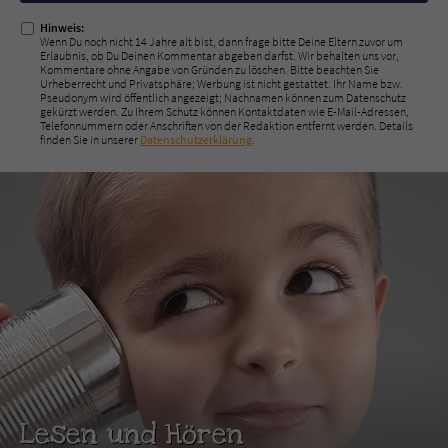
Hinweis:
Wenn Du noch nicht 14 Jahre alt bist, dann frage bitte Deine Eltern zuvor um
Erlaubnis, ob Du Deinen Kommentar abgeben darfst. Wir behalten uns vor,
Kommentare ohne Angabe von Gründen zu löschen. Bitte beachten Sie
Urheberrecht und Privatsphäre; Werbung ist nicht gestattet. Ihr Name bzw.
Pseudonym wird öffentlich angezeigt; Nachnamen können zum Datenschutz
gekürzt werden. Zu Ihrem Schutz können Kontaktdaten wie E-Mail-Adressen,
Telefonnummern oder Anschriften von der Redaktion entfernt werden. Details
finden Sie in unserer
Datenschutzerklärung
.
Lesen und Hören