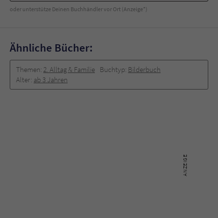
Sicherheitscode des Kontaktformulars zu
oder unterstütze Deinen Buchhändler vor Ort (Anzeige*)
überprüfen.
Ähnliche Bücher:
Themen:
2. Alltag & Familie
Buchtyp:
Bilderbuch
Alter:
ab 3 Jahren