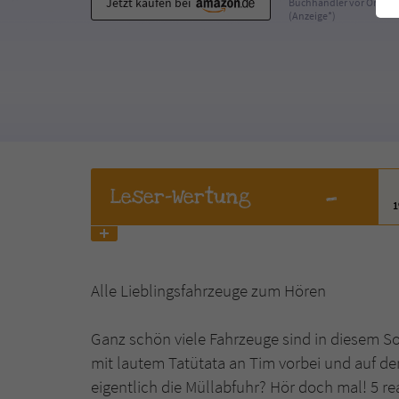
Jetzt kaufen bei
Buchhändler vor Ort
(Anzeige*)
-
Leser
-Wertung
Alle Lieblingsfahrzeuge zum Hören
Ganz schön viele Fahrzeuge sind in diesem S
mit lautem Tatütata an Tim vorbei und auf der 
eigentlich die Müllabfuhr? Hör doch mal! 5 r