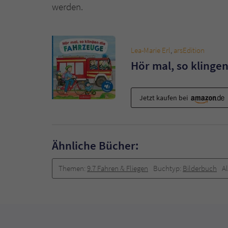
werden.
Lea-Marie Erl
,
arsEdition
Hör mal, so klinge
Jetzt kaufen bei
Ähnliche Bücher:
Themen:
9.7 Fahren & Fliegen
Buchtyp:
Bilderbuch
Al