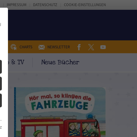
IMPRESSUM
DATENSCHUTZ
COOKIE-EINSTELLUNGEN
d
FACEBOOK
TWITTER
YOUTUBE
UM
CHARTS
NEWSLETTER
ino & TV
Neue Bücher
z