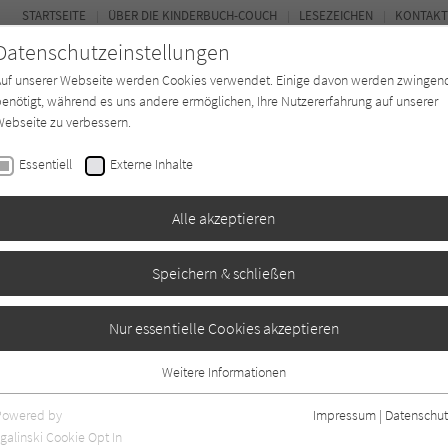
STARTSEITE
ÜBER DIE KINDERBUCH-COUCH
LESEZEICHEN
KONTAKT
Datenschutzeinstellungen
Auf unserer Webseite werden Cookies verwendet. Einige davon werden zwingen
enötigt, während es uns andere ermöglichen, Ihre Nutzererfahrung auf unserer
ebseite zu verbessern.
FOR
Essentiell
Externe Inhalte
Autor*in
Verlage
Magazin
K
Alle akzeptieren
Speichern & schließen
ur? - Bienen
Nur essentielle Cookies akzeptieren
Weitere Informationen
en
0
Essentiell
Essentielle Cookies werden für grundlegende Funktionen der Webseite
Powered by
Impressum
|
Datenschut
benötigt. Dadurch ist gewährleistet, dass die Webseite einwandfrei
galinski Cookie Opt In