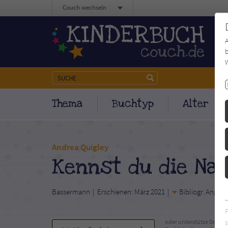
Couch wechseln
b
W
Thema
Buchtyp
Alter
Andrea Quigley
Kennst du die Nat
Bassermann
Erschienen: März 2021
Bibliogr. Angab
s
oder unterstütze Deinen