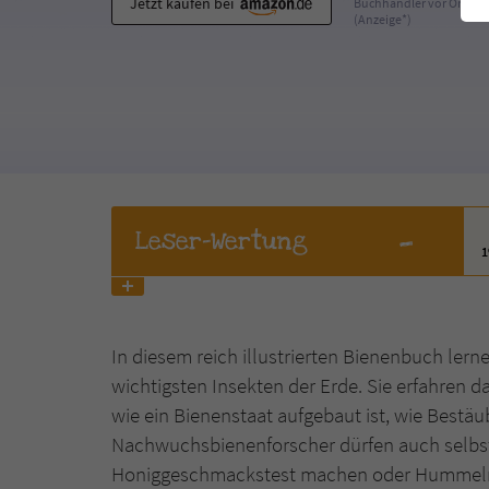
Jetzt kaufen bei
Buchhändler vor Ort
(Anzeige*)
-
Leser
-Wertung
In diesem reich illustrierten Bienenbuch lern
wichtigsten Insekten der Erde. Sie erfahren d
wie ein Bienenstaat aufgebaut ist, wie Bestäu
Nachwuchsbienenforscher dürfen auch selbst 
Honiggeschmackstest machen oder Hummeln u