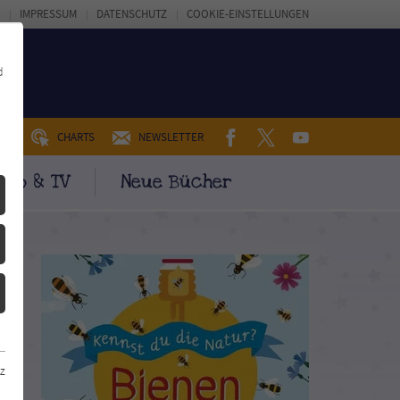
IMPRESSUM
DATENSCHUTZ
COOKIE-EINSTELLUNGEN
d
FACEBOOK
TWITTER
YOUTUBE
UM
CHARTS
NEWSLETTER
ino & TV
Neue Bücher
z