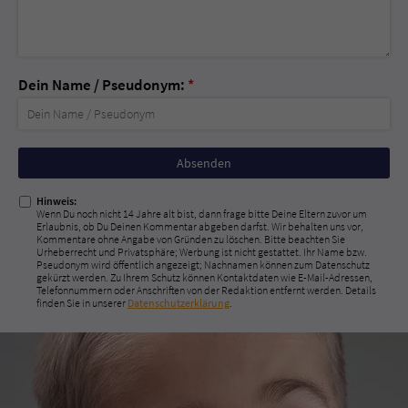
Dein Name / Pseudonym:
*
Nicht
ausfüllen!
Hinweis:
Wenn Du noch nicht 14 Jahre alt bist, dann frage bitte Deine Eltern zuvor um
Erlaubnis, ob Du Deinen Kommentar abgeben darfst. Wir behalten uns vor,
Kommentare ohne Angabe von Gründen zu löschen. Bitte beachten Sie
Urheberrecht und Privatsphäre; Werbung ist nicht gestattet. Ihr Name bzw.
Pseudonym wird öffentlich angezeigt; Nachnamen können zum Datenschutz
gekürzt werden. Zu Ihrem Schutz können Kontaktdaten wie E-Mail-Adressen,
Telefonnummern oder Anschriften von der Redaktion entfernt werden. Details
finden Sie in unserer
Datenschutzerklärung
.