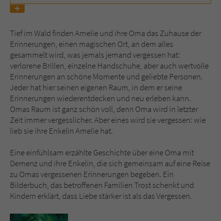
Name
tx_pwcomments_ahash
Tief im Wald finden Amelie und ihre Oma das Zuhause der
Erinnerungen, einen magischen Ort, an dem alles
Anbieter
Literatur-Couch Medien GmbH & Co. KG
gesammelt wird, was jemals jemand vergessen hat:
verlorene Brillen, einzelne Handschuhe, aber auch wertvolle
Laufzeit
1 Jahr
Erinnerungen an schöne Momente und geliebte Personen.
Jeder hat hier seinen eigenen Raum, in dem er seine
Zweck
Cookie für Kommentare einzelner Buchtitel
Erinnerungen wiederentdecken und neu erleben kann.
Omas Raum ist ganz schön voll, denn Oma wird in letzter
Zeit immer vergesslicher. Aber eines wird sie vergessen: wie
Name
fe_typo_user
lieb sie ihre Enkelin Amelie hat.
Anbieter
Literatur-Couch Medien GmbH & Co. KG
Eine einfühlsam erzählte Geschichte über eine Oma mit
Demenz und ihre Enkelin, die sich gemeinsam auf eine Reise
Laufzeit
Session
zu Omas vergessenen Erinnerungen begeben. Ein
Bilderbuch, das betroffenen Familien Trost schenkt und
Dieses Cookie gewährleistet die
Kindern erklärt, dass Liebe stärker ist als das Vergessen.
Kommunikation der Webseite mit dem
Zweck
Benutzer. Es wird benötigt um z. B. den