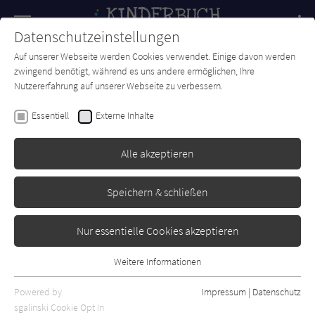
Navigation
Datenschutzeinstellungen
Couch
wechse
Auf unserer Webseite werden Cookies verwendet. Einige davon werden
Forum
Charts
Newsletter
SUCHE
zwingend benötigt, während es uns andere ermöglichen, Ihre
Nutzererfahrung auf unserer Webseite zu verbessern.
Rachel Ip
Essentiell
Externe Inhalte
Dich vergesse ich nie
Alle akzeptieren
Ravensburger
Erschienen: Juni 2021
Bibliogr. Angaben
0
Speichern & schließen
Nur essentielle Cookies akzeptieren
Weitere Informationen
Essentiell
Essentielle Cookies werden für grundlegende Funktionen der
Powered by
Impressum
|
Datenschutz
Webseite benötigt. Dadurch ist gewährleistet, dass die Webseite
sgalinski Cookie Opt In