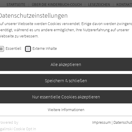
STARTSEITE
ÜBER DIE KINDERBUCH-COUCH
LESEZEICHEN
KONTAKT
Datenschutzeinstellungen
Auf unserer Webseite werden Cookies verwendet. Einige davon werden zwingen
enötigt, während es uns andere ermöglichen, Ihre Nutzererfahrung auf unserer
ebseite zu verbessern.
FOR
Essentiell
Externe Inhalte
Autor*in
Verlage
Magazin
K
Alle akzeptieren
Speichern & schließen
en
Nur essentielle Cookies akzeptieren
Weitere Informationen
en
0
Essentiell
Essentielle Cookies werden für grundlegende Funktionen der Webseite
Powered by
Impressum
|
Datenschut
benötigt. Dadurch ist gewährleistet, dass die Webseite einwandfrei
galinski Cookie Opt In