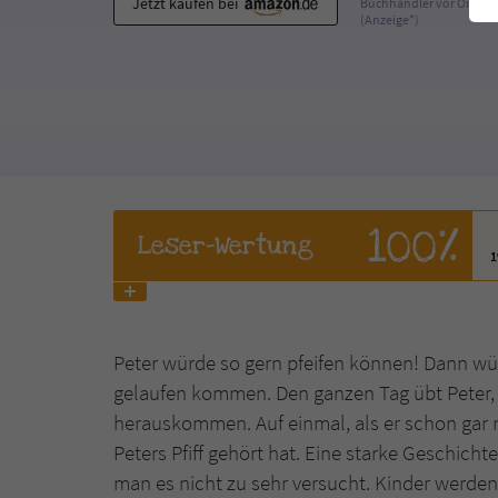
Jetzt kaufen bei
Buchhändler vor Ort
(Anzeige*)
100%
Leser
-Wertung
Peter würde so gern pfeifen können! Dann wür
gelaufen kommen. Den ganzen Tag übt Peter, 
herauskommen. Auf einmal, als er schon gar n
Peters Pfiff gehört hat. Eine starke Geschich
man es nicht zu sehr versucht. Kinder werden 