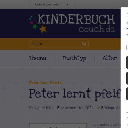
Couch wechseln
b
W
Thema
Buchtyp
Alter
Ezra Jack Keats
Peter lernt pfeif
Carl-Auer Kids
Erschienen: Juli 2021
Bibliogr. Angab
s
oder unterstütze Deinen