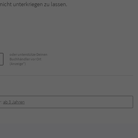
nicht unterkriegen zu lassen.
Name
tx_pwcomments_ahash
Anbieter
Literatur-Couch Medien GmbH & Co. KG
Laufzeit
1 Jahr
oder unterstütze Deinen
Zweck
Cookie für Kommentare einzelner Buchtitel
Buchhändler vor Ort
(Anzeige*)
Name
fe_typo_user
Anbieter
Literatur-Couch Medien GmbH & Co. KG
r:
ab 3 Jahren
Laufzeit
Session
Dieses Cookie gewährleistet die Kommunikation der
Webseite mit dem Benutzer. Es wird benötigt um z. B.
Zweck
den Sicherheitscode des Kontaktformulars zu