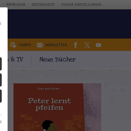
IMPRESSUM
DATENSCHUTZ
COOKIE-EINSTELLUNGEN
d
FACEBOOK
TWITTER
YOUTUBE
UM
CHARTS
NEWSLETTER
ino & TV
Neue Bücher
z