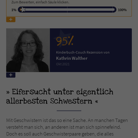
Zum Bewerten, einfach Säule klicken.
1%
100%
Name
tx_pwcomments_ahash
Anbieter
Literatur-Couch Medien GmbH & Co. KG
95%
Laufzeit
1 Jahr
Kinderbuch-Couch Rezension von
Zweck
Cookie für Kommentare einzelner Buchtitel
Kathrin Walther
Okt 2021
Name
fe_typo_user
Eifersucht unter eigentlich
Anbieter
Literatur-Couch Medien GmbH & Co. KG
allerbesten Schwestern
Laufzeit
Session
Dieses Cookie gewährleistet die
Mit Geschwistern ist das so eine Sache. An manchen Tagen
Kommunikation der Webseite mit dem
versteht man sich, an anderen ist man sich spinnefeind.
Zweck
Benutzer. Es wird benötigt um z. B. den
Doch es soll auch Geschwisterpaare geben, die alles