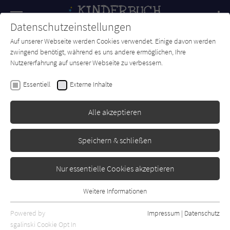
Navigation
Datenschutzeinstellungen
Couch
wechse
Auf unserer Webseite werden Cookies verwendet. Einige davon werden
Forum
Charts
Newsletter
SUCHE
zwingend benötigt, während es uns andere ermöglichen, Ihre
Nutzererfahrung auf unserer Webseite zu verbessern.
Michael Engler
Essentiell
Externe Inhalte
Else und Luise - Allerbeste
Schwestern
Alle akzeptieren
Annette Betz
Erschienen: Juli 2021
Bibliogr. Angaben
0
Speichern & schließen
Nur essentielle Cookies akzeptieren
Weitere Informationen
Essentiell
Essentielle Cookies werden für grundlegende Funktionen der
Powered by
Impressum
|
Datenschutz
Webseite benötigt. Dadurch ist gewährleistet, dass die Webseite
sgalinski Cookie Opt In