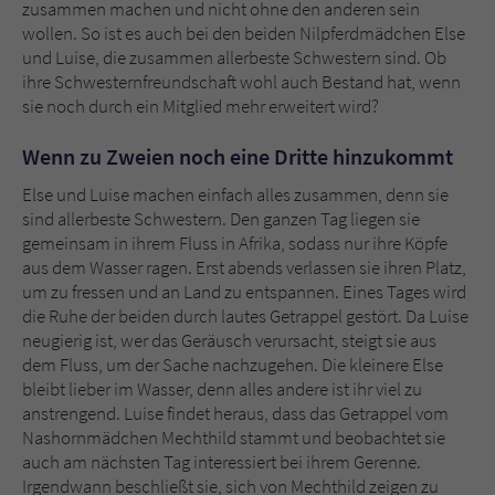
Sicherheitscode des Kontaktformulars zu
zusammen machen und nicht ohne den anderen sein
überprüfen.
wollen. So ist es auch bei den beiden Nilpferdmädchen Else
und Luise, die zusammen allerbeste Schwestern sind. Ob
ihre Schwesternfreundschaft wohl auch Bestand hat, wenn
sie noch durch ein Mitglied mehr erweitert wird?
Wenn zu Zweien noch eine Dritte hinzukommt
Else und Luise machen einfach alles zusammen, denn sie
sind allerbeste Schwestern. Den ganzen Tag liegen sie
gemeinsam in ihrem Fluss in Afrika, sodass nur ihre Köpfe
aus dem Wasser ragen. Erst abends verlassen sie ihren Platz,
um zu fressen und an Land zu entspannen. Eines Tages wird
die Ruhe der beiden durch lautes Getrappel gestört. Da Luise
neugierig ist, wer das Geräusch verursacht, steigt sie aus
dem Fluss, um der Sache nachzugehen. Die kleinere Else
bleibt lieber im Wasser, denn alles andere ist ihr viel zu
anstrengend. Luise findet heraus, dass das Getrappel vom
Nashornmädchen Mechthild stammt und beobachtet sie
auch am nächsten Tag interessiert bei ihrem Gerenne.
Irgendwann beschließt sie, sich von Mechthild zeigen zu