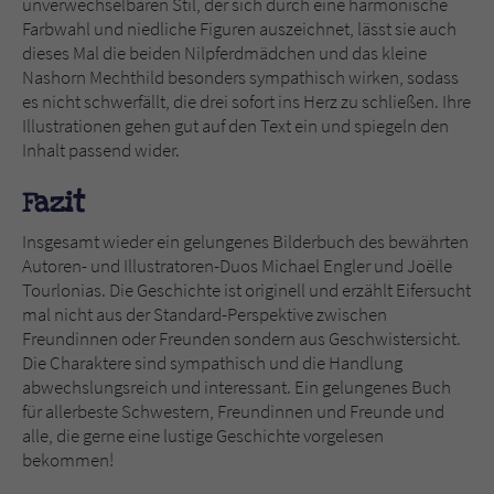
unverwechselbaren Stil, der sich durch eine harmonische
Farbwahl und niedliche Figuren auszeichnet, lässt sie auch
dieses Mal die beiden Nilpferdmädchen und das kleine
Nashorn Mechthild besonders sympathisch wirken, sodass
es nicht schwerfällt, die drei sofort ins Herz zu schließen. Ihre
Illustrationen gehen gut auf den Text ein und spiegeln den
Inhalt passend wider.
Fazit
Insgesamt wieder ein gelungenes Bilderbuch des bewährten
Autoren- und Illustratoren-Duos Michael Engler und Joëlle
Tourlonias. Die Geschichte ist originell und erzählt Eifersucht
mal nicht aus der Standard-Perspektive zwischen
Freundinnen oder Freunden sondern aus Geschwistersicht.
Die Charaktere sind sympathisch und die Handlung
abwechslungsreich und interessant. Ein gelungenes Buch
für allerbeste Schwestern, Freundinnen und Freunde und
alle, die gerne eine lustige Geschichte vorgelesen
bekommen!