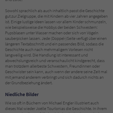
Sowohl sprachlich als auch inhaltlich passt die Geschichte
gut zur Zielgruppe, die mit Kindern ab vier Jahren angegeben
ist. Einige lustige Ideen lassen vor allem Kinder schmunzeln,
wie beispielsweise die Hobbys der beiden Schwestern:
Pupsblasen unter Wasser machen oder sich von Vögeln
sauberpicken lassen. Jede (Doppel-)Seite verfügt über einen
längeren Textabschnitt und ein passendes Bild, sodass die
Geschichte auch nach mehrmaligem Vorlesen nicht
langweilig wird. Die Handlung ist interessant und
abwechslungsreich und veranschaulicht kindgerecht, dass
man trotzdem allerbeste Schwestern, Freundinnen oder
Geschwister sein kann, auch wenn der andere seine Zeit mal
mit jemand anderem verbringt und sich dadurch nichts an
der Grundbeziehung ändert.
Niedliche Bilder
Wie so oft in Büchern von Michael Engler illustriert auch
dieses Mal wieder Joëlle Tourlonias die Geschichte. In ihrem