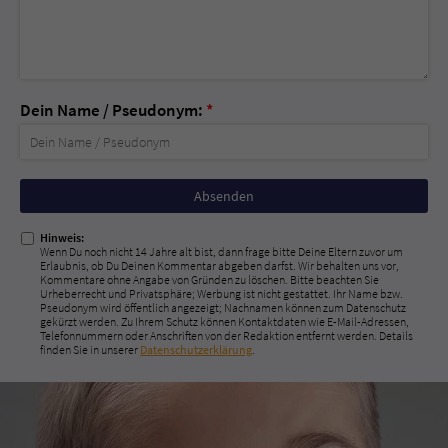
Dein Name / Pseudonym:
*
Nicht
ausfüllen!
Hinweis:
Wenn Du noch nicht 14 Jahre alt bist, dann frage bitte Deine Eltern zuvor um
Erlaubnis, ob Du Deinen Kommentar abgeben darfst. Wir behalten uns vor,
Kommentare ohne Angabe von Gründen zu löschen. Bitte beachten Sie
Urheberrecht und Privatsphäre; Werbung ist nicht gestattet. Ihr Name bzw.
Pseudonym wird öffentlich angezeigt; Nachnamen können zum Datenschutz
gekürzt werden. Zu Ihrem Schutz können Kontaktdaten wie E-Mail-Adressen,
Telefonnummern oder Anschriften von der Redaktion entfernt werden. Details
finden Sie in unserer
Datenschutzerklärung
.