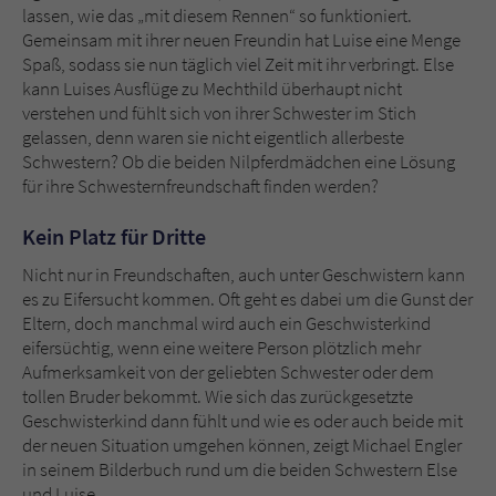
lassen, wie das „mit diesem Rennen“ so funktioniert.
Gemeinsam mit ihrer neuen Freundin hat Luise eine Menge
Spaß, sodass sie nun täglich viel Zeit mit ihr verbringt. Else
kann Luises Ausflüge zu Mechthild überhaupt nicht
verstehen und fühlt sich von ihrer Schwester im Stich
gelassen, denn waren sie nicht eigentlich allerbeste
Schwestern? Ob die beiden Nilpferdmädchen eine Lösung
für ihre Schwesternfreundschaft finden werden?
Kein Platz für Dritte
Nicht nur in Freundschaften, auch unter Geschwistern kann
es zu Eifersucht kommen. Oft geht es dabei um die Gunst der
Eltern, doch manchmal wird auch ein Geschwisterkind
eifersüchtig, wenn eine weitere Person plötzlich mehr
Aufmerksamkeit von der geliebten Schwester oder dem
tollen Bruder bekommt. Wie sich das zurückgesetzte
Geschwisterkind dann fühlt und wie es oder auch beide mit
der neuen Situation umgehen können, zeigt Michael Engler
in seinem Bilderbuch rund um die beiden Schwestern Else
und Luise.