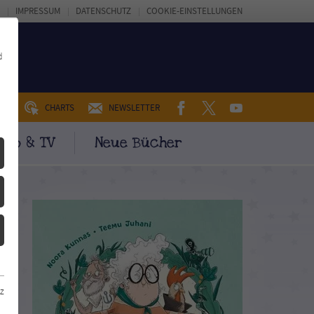
IMPRESSUM
DATENSCHUTZ
COOKIE-EINSTELLUNGEN
d
FACEBOOK
TWITTER
YOUTUBE
UM
CHARTS
NEWSLETTER
ino & TV
Neue Bücher
z