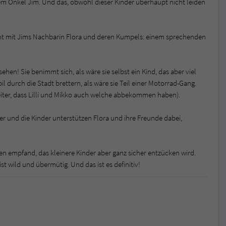
hrem Onkel Jim. Und das, obwohl dieser Kinder überhaupt nicht leiden
ht mit Jims Nachbarin Flora und deren Kumpels: einem sprechenden
hen! Sie benimmt sich, als wäre sie selbst ein Kind, das aber viel
 durch die Stadt brettern, als wäre sie Teil einer Motorrad-Gang.
iter, dass Lilli und Mikko auch welche abbekommen haben).
er und die Kinder unterstützen Flora und ihre Freunde dabei,
en empfand, das kleinere Kinder aber ganz sicher entzücken wird.
st wild und übermütig. Und das ist es definitiv!