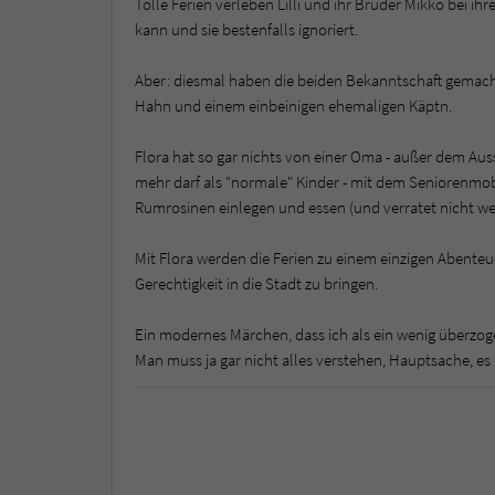
Tolle Ferien verleben Lilli und ihr Bruder Mikko bei i
kann und sie bestenfalls ignoriert.
Aber: diesmal haben die beiden Bekanntschaft gemac
Hahn und einem einbeinigen ehemaligen Käptn.
Flora hat so gar nichts von einer Oma - außer dem Ausse
mehr darf als "normale" Kinder - mit dem Seniorenmobil
Rumrosinen einlegen und essen (und verratet nicht we
Mit Flora werden die Ferien zu einem einzigen Abenteu
Gerechtigkeit in die Stadt zu bringen.
Ein modernes Märchen, dass ich als ein wenig überzog
Man muss ja gar nicht alles verstehen, Hauptsache, es i