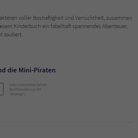
akteren voller Boshaftigkeit und Verrücktheit, zusammen
diesem Kinderbuch ein fabelhaft spannendes Abenteuer,
ht zaubert.
nd die Mini-Piraten
oder unterstütze Deinen
Buchhändler vor Ort
(Anzeige*)