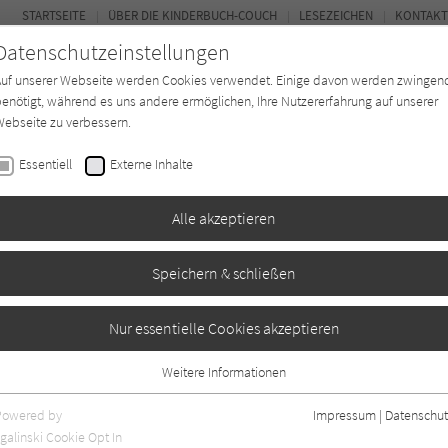
STARTSEITE
ÜBER DIE KINDERBUCH-COUCH
LESEZEICHEN
KONTAKT
Datenschutzeinstellungen
Auf unserer Webseite werden Cookies verwendet. Einige davon werden zwingen
enötigt, während es uns andere ermöglichen, Ihre Nutzererfahrung auf unserer
ebseite zu verbessern.
FOR
Essentiell
Externe Inhalte
Autor*in
Verlage
Magazin
K
Alle akzeptieren
Speichern & schließen
und die Mini-Piraten
Nur essentielle Cookies akzeptieren
Weitere Informationen
1
Essentiell
Essentielle Cookies werden für grundlegende Funktionen der Webseite
Powered by
Impressum
|
Datenschut
benötigt. Dadurch ist gewährleistet, dass die Webseite einwandfrei
galinski Cookie Opt In