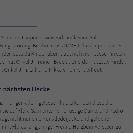
Name
tx_pwcomments_ahash
Anbieter
Literatur-Couch Medien GmbH & Co. KG
Denn er ist super abweisend, auf keinen Fall
Laufzeit
1 Jahr
 Zwangsstörung. Bei ihm muss IMMER alles super sauber,
nder, dass da Kinder überhaupt nicht reinpassen in sein
Zweck
Cookie für Kommentare einzelner Buchtitel
der hat Onkel Jim einen Bruder. Und der hat zwei Kinder,
. Onkel Jim, Lilli und Mikka sind nicht erfreut!
Name
fe_typo_user
er nächsten Hecke
Anbieter
Literatur-Couch Medien GmbH & Co. KG
Laufzeit
Session
ahnungen allein gelassen hat, erkunden diese die
sie auf Flora Salmanteri eine rüstige Dame, und Pedro
Dieses Cookie gewährleistet die Kommunikation der
trägt nicht nur eine Kunstlederjacke und goldene
Webseite mit dem Benutzer. Es wird benötigt um z. B.
Zweck
ommt Floras langjähriger Freund Holzbein-Vorsteen zu
den Sicherheitscode des Kontaktformulars zu