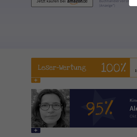
Jetzt kaufen bei
Buchhändler vor Ort
(Anzeige*)
100%
Leser
-Wertung
95%
Kin
Al
Okt