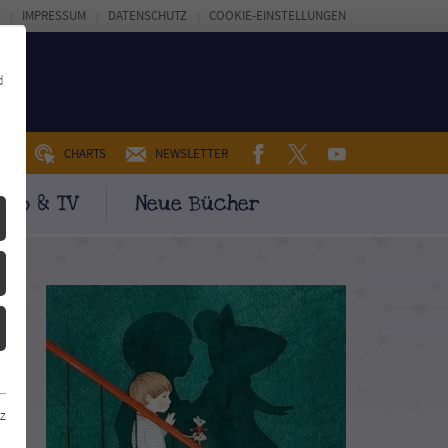
IMPRESSUM
DATENSCHUTZ
COOKIE-EINSTELLUNGEN
d
FACEBOOK
TWITTER
YOUTUBE
UM
CHARTS
NEWSLETTER
ino & TV
Neue Bücher
z