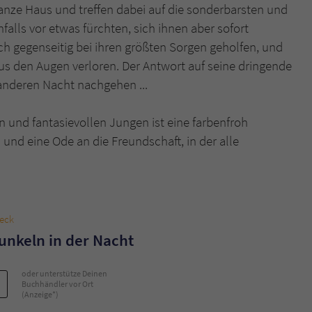
nze Haus und treffen dabei auf die sonderbarsten und
falls vor etwas fürchten, sich ihnen aber sofort
Name
tx_pwcomments_ahash
ch gegenseitig bei ihren größten Sorgen geholfen, und
us den Augen verloren. Der Antwort auf seine dringende
Anbieter
Literatur-Couch Medien GmbH & Co. KG
anderen Nacht nachgehen ...
Laufzeit
1 Jahr
n und fantasievollen Jungen ist eine farbenfroh
Zweck
Cookie für Kommentare einzelner Buchtitel
und eine Ode an die Freundschaft, in der alle
Name
fe_typo_user
Anbieter
Literatur-Couch Medien GmbH & Co. KG
eck
unkeln in der Nacht
Laufzeit
Session
Dieses Cookie gewährleistet die Kommunikation der
oder unterstütze Deinen
Webseite mit dem Benutzer. Es wird benötigt um z. B.
Buchhändler vor Ort
Zweck
(Anzeige*)
den Sicherheitscode des Kontaktformulars zu