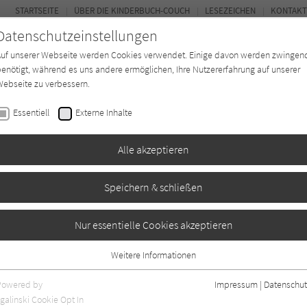
STARTSEITE
ÜBER DIE KINDERBUCH-COUCH
LESEZEICHEN
KONTAKT
Datenschutzeinstellungen
Auf unserer Webseite werden Cookies verwendet. Einige davon werden zwingen
enötigt, während es uns andere ermöglichen, Ihre Nutzererfahrung auf unserer
ebseite zu verbessern.
FOR
Essentiell
Externe Inhalte
Autor*in
Verlage
Magazin
K
Alle akzeptieren
Speichern & schließen
Funkeln in der Nacht
Nur essentielle Cookies akzeptieren
Weitere Informationen
en
0
Essentiell
Essentielle Cookies werden für grundlegende Funktionen der Webseite
Powered by
Impressum
|
Datenschut
benötigt. Dadurch ist gewährleistet, dass die Webseite einwandfrei
galinski Cookie Opt In