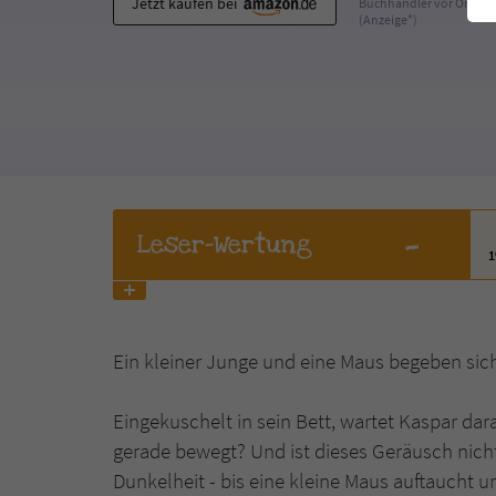
Jetzt kaufen bei
Buchhändler vor Ort
(Anzeige*)
-
Leser
-Wertung
Ein kleiner Junge und eine Maus begeben si
Eingekuschelt in sein Bett, wartet Kaspar dar
gerade bewegt? Und ist dieses Geräusch nicht 
Dunkelheit - bis eine kleine Maus auftaucht 