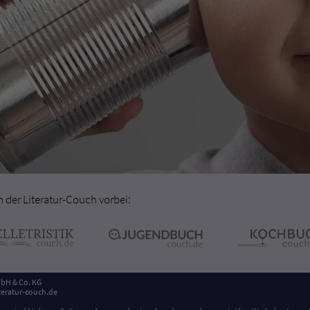
der Literatur-Couch vorbei:
bH & Co. KG
eratur-couch.de