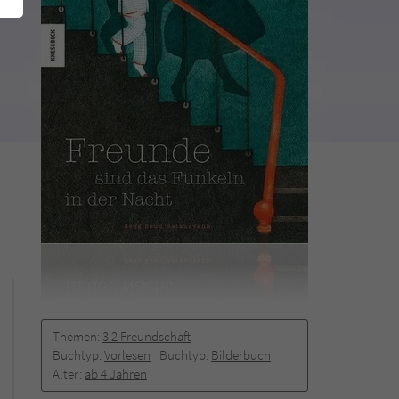
Themen:
3.2 Freundschaft
Buchtyp:
Vorlesen
Buchtyp:
Bilderbuch
Alter:
ab 4 Jahren