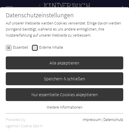
Navigation
Datenschutzeinstellungen
Couch
wechse
Auf unserer Webseite werden Cookies verwendet. Einige davon werden
Forum
Charts
Newsletter
SUCHE
zwingend benötigt, während es uns andere ermöglichen, Ihre
Nutzererfahrung auf unserer Webseite zu verbessern.
José Jorge Letria
Essentiell
Externe Inhalte
Der Krieg
Alle akzeptieren
Midas
Erschienen: August 2021
Bibliogr. Angaben
1
Speichern & schließen
Nur essentielle Cookies akzeptieren
Weitere Informationen
Essentiell
Essentielle Cookies werden für grundlegende Funktionen der
Powered by
Impressum
|
Datenschutz
Webseite benötigt. Dadurch ist gewährleistet, dass die Webseite
sgalinski Cookie Opt In