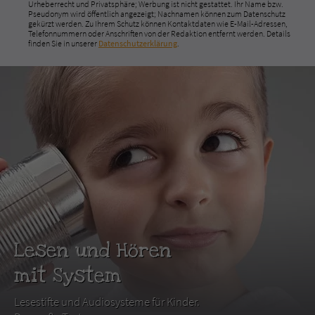
Urheberrecht und Privatsphäre; Werbung ist nicht gestattet. Ihr Name bzw.
Pseudonym wird öffentlich angezeigt; Nachnamen können zum Datenschutz
gekürzt werden. Zu Ihrem Schutz können Kontaktdaten wie E-Mail-Adressen,
Telefonnummern oder Anschriften von der Redaktion entfernt werden. Details
finden Sie in unserer
Datenschutzerklärung
.
Lesen und Hören
mit System
Lesestifte und Audiosysteme für Kinder.