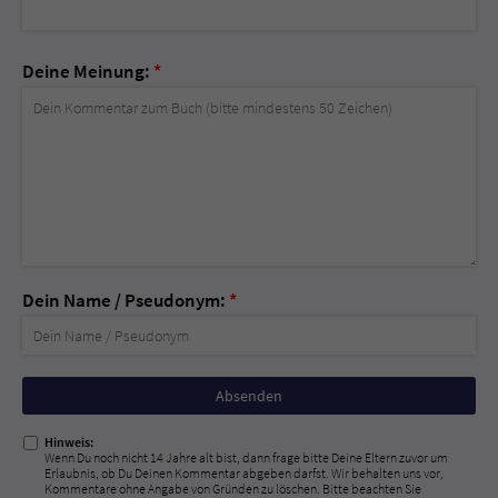
Deine Meinung:
*
Dein Name / Pseudonym:
*
Nicht
ausfüllen!
Hinweis:
Wenn Du noch nicht 14 Jahre alt bist, dann frage bitte Deine Eltern zuvor um
Erlaubnis, ob Du Deinen Kommentar abgeben darfst. Wir behalten uns vor,
Kommentare ohne Angabe von Gründen zu löschen. Bitte beachten Sie