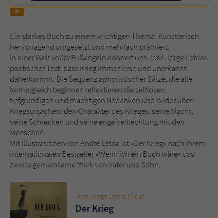
Name
tx_pwcomments_ahash
Ein starkes Buch zu einem wichtigen Thema! Künstlerisch
Anbieter
Literatur-Couch Medien GmbH & Co. KG
hervorragend umgesetzt und mehrfach prämiert.
In einer Welt voller Fußangeln erinnert uns José Jorge Letrias
poetischer Text, dass Krieg immer leise und unerkannt
Laufzeit
1 Jahr
daherkommt. Die Sequenz aphoristischer Sätze, die alle
formelgleich beginnen reflektieren die zeitlosen,
Zweck
Cookie für Kommentare einzelner Buchtitel
tiefgründigen und mächtigen Gedanken und Bilder über
Kriegsursachen, den Charakter des Krieges, seine Macht,
seine Schrecken und seine enge Verflechtung mit den
Name
fe_typo_user
Menschen.
Mit Illustrationen von André Letria ist »Der Krieg« nach ihrem
Anbieter
Literatur-Couch Medien GmbH & Co. KG
internationalen Bestseller »Wenn ich ein Buch wäre« das
zweite gemeinsame Werk von Vater und Sohn.
Laufzeit
Session
Dieses Cookie gewährleistet die
José Jorge Letria
,
Midas
Kommunikation der Webseite mit dem
Der Krieg
Zweck
Benutzer. Es wird benötigt um z. B. den