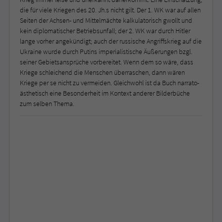
die für viele Kriegen des 20. Jh.s nicht gilt. Der 1. WK war auf allen
Seiten der Achsen- und Mittelmächte kalkulatorisch gwollt und
kein diplomatischer Betriebsunfall; der 2. WK war durch Hitler
lange vorher angekündigt; auch der russische Angriffskrieg auf die
Ukraine wurde durch Putins imperialistische Äußerungen bzgl.
seiner Gebietsansprüche vorbereitet. Wenn dem so wäre, dass
Kriege schleichend die Menschen überraschen, dann wären
Kriege per se nicht zu vermeiden. Gleichwohl ist da Buch narrato-
ästhetisch eine Besonderheit im Kontext anderer Bilderbüche
zum selben Thema.