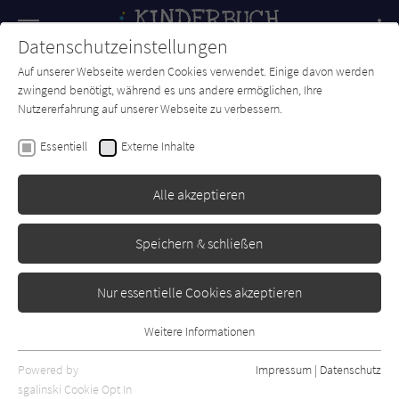
Navigation
Datenschutzeinstellungen
Couch
wechse
Auf unserer Webseite werden Cookies verwendet. Einige davon werden
Forum
Charts
Newsletter
SUCHE
zwingend benötigt, während es uns andere ermöglichen, Ihre
Nutzererfahrung auf unserer Webseite zu verbessern.
Silke Farmer
Essentiell
Externe Inhalte
Der Ring des Zwergenkönigs
Alle akzeptieren
Fairyland
Erschienen: September 2021
Bibliogr. Angaben
1
Speichern & schließen
Nur essentielle Cookies akzeptieren
Weitere Informationen
Essentiell
Essentielle Cookies werden für grundlegende Funktionen der
Powered by
Impressum
|
Datenschutz
Webseite benötigt. Dadurch ist gewährleistet, dass die Webseite
sgalinski Cookie Opt In