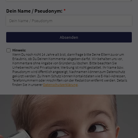
Dein Name / Pseudonym:
*
Nicht
ausfüllen!
Hinweis:
Wenn Du noch nicht 14 Jahre alt bist, dann frage bitte Deine Eltern zuvor um
Erlaubnis, ob Du Deinen Kommentar abgeben darfst. Wir behalten uns vor,
Kommentare ohne Angabe von Gründen zu löschen. Bitte beachten Sie
Urheberrecht und Privatsphäre; Werbung ist nicht gestattet. Ihr Name bzw.
Pseudonym wird öffentlich angezeigt; Nachnamen können zum Datenschutz
gekürzt werden. Zu Ihrem Schutz können Kontaktdaten wie E-Mail-Adressen,
Telefonnummern oder Anschriften von der Redaktion entfernt werden. Details
finden Sie in unserer
Datenschutzerklärung
.