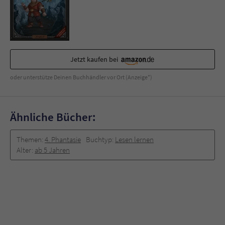
Sicherheitscode des Kontaktformulars zu
überprüfen.
Jetzt kaufen bei
oder unterstütze Deinen Buchhändler vor Ort (Anzeige*)
Ähnliche Bücher:
Themen:
4. Phantasie
Buchtyp:
Lesen lernen
Alter:
ab 5 Jahren