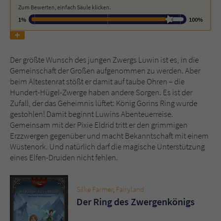
Zum Bewerten, einfach Säule klicken.
1%
100%
Name
tx_pwcomments_ahash
Anbieter
Literatur-Couch Medien GmbH & Co. KG
Der größte Wunsch des jungen Zwergs Luwin ist es, in die
Laufzeit
1 Jahr
Gemeinschaft der Großen aufgenommen zu werden. Aber
beim Ältestenrat stößt er damit auf taube Ohren – die
Zweck
Cookie für Kommentare einzelner Buchtitel
Hundert-Hügel-Zwerge haben andere Sorgen. Es ist der
Zufall, der das Geheimnis lüftet: König Gorins Ring wurde
gestohlen! Damit beginnt Luwins Abenteuerreise.
Gemeinsam mit der Pixie Eldrid tritt er den grimmigen
Name
fe_typo_user
Erzzwergen gegenüber und macht Bekanntschaft mit einem
Wüstenork. Und natürlich darf die magische Unterstützung
Anbieter
Literatur-Couch Medien GmbH & Co. KG
eines Elfen-Druiden nicht fehlen.
Laufzeit
Session
Silke Farmer
,
Fairyland
Dieses Cookie gewährleistet die
Der Ring des Zwergenkönigs
Kommunikation der Webseite mit dem
Zweck
Benutzer. Es wird benötigt um z. B. den