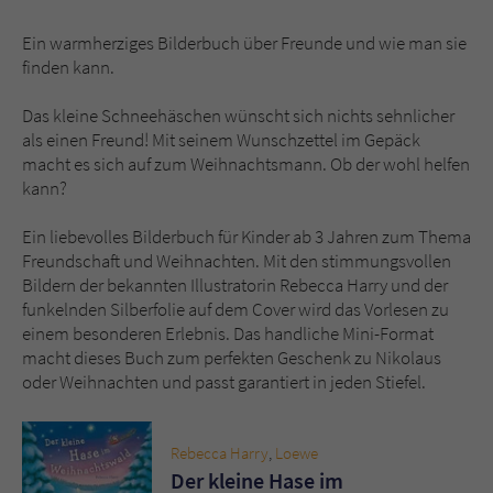
Ein warmherziges Bilderbuch über Freunde und wie man sie
Name
tx_pwcomments_ahash
finden kann.
Anbieter
Literatur-Couch Medien GmbH & Co. KG
Das kleine Schneehäschen wünscht sich nichts sehnlicher
als einen Freund! Mit seinem Wunschzettel im Gepäck
Laufzeit
1 Jahr
macht es sich auf zum Weihnachtsmann. Ob der wohl helfen
kann?
Zweck
Cookie für Kommentare einzelner Buchtitel
Ein liebevolles Bilderbuch für Kinder ab 3 Jahren zum Thema
Freundschaft und Weihnachten. Mit den stimmungsvollen
Name
fe_typo_user
Bildern der bekannten Illustratorin Rebecca Harry und der
funkelnden Silberfolie auf dem Cover wird das Vorlesen zu
Anbieter
Literatur-Couch Medien GmbH & Co. KG
einem besonderen Erlebnis. Das handliche Mini-Format
macht dieses Buch zum perfekten Geschenk zu Nikolaus
Laufzeit
Session
oder Weihnachten und passt garantiert in jeden Stiefel.
Dieses Cookie gewährleistet die
Kommunikation der Webseite mit dem
Rebecca Harry
,
Loewe
Zweck
Benutzer. Es wird benötigt um z. B. den
Der kleine Hase im