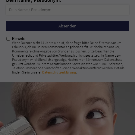
Nicht
ausfüllen!
Hinweis:
Wenn Du noch nicht 14 Jahre alt bist, dann frage bitte Deine Eltern zuvor um
Erlaubnis, ob Du Deinen Kommentar abgeben darfst. Wir behalten uns vor,
Kommentare ohne Angabe von Gründen zu löschen. Bitte beachten Sie
Urheberrecht und Privatsphäre; Werbung ist nicht gestattet. Ihr Name bzw.
Pseudonym wird öffentlich angezeigt; Nachnamen können zum Datenschutz
gekürzt werden. Zu Ihrem Schutz können Kontaktdaten wie E-Mail-Adressen,
Telefonnummern oder Anschriften von der Redaktion entfernt werden. Details
finden Sie in unserer
Datenschutzerklärung
.