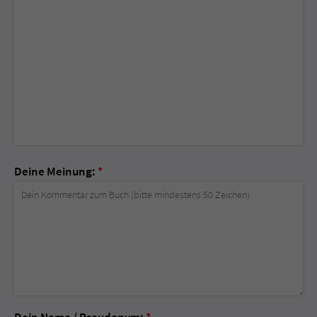
Deine Meinung:
*
Dein Name / Pseudonym:
*