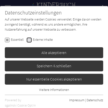
Navigation
Datenschutzeinstellungen
Couch
wechse
Auf unserer Webseite werden Cookies verwendet. Einige davon werden
Forum
Charts
Newsletter
SUCHE
zwingend benötigt, während es uns andere ermöglichen, Ihre
Nutzererfahrung auf unserer Webseite zu verbessern.
Rebecca Harry
Essentiell
Externe Inhalte
Der kleine Hase im
Weihnachtswald
Alle akzeptieren
Loewe
Erschienen: September 2021
Bibliogr. Angaben
0
Speichern & schließen
Nur essentielle Cookies akzeptieren
Weitere Informationen
Essentiell
Essentielle Cookies werden für grundlegende Funktionen der
Powered by
Impressum
|
Datenschutz
Webseite benötigt. Dadurch ist gewährleistet, dass die Webseite
sgalinski Cookie Opt In