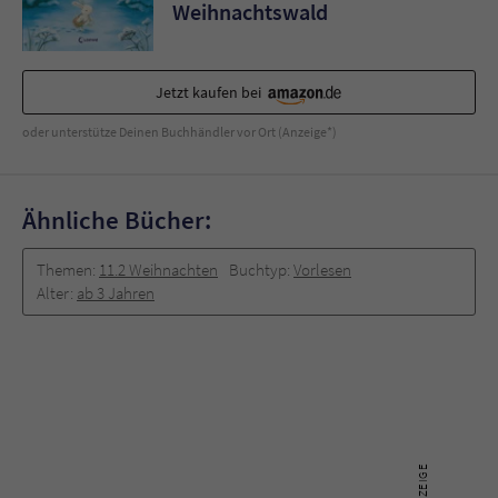
Sicherheitscode des Kontaktformulars zu
Weihnachtswald
überprüfen.
Jetzt kaufen bei
oder unterstütze Deinen Buchhändler vor Ort (Anzeige*)
Ähnliche Bücher:
Themen:
11.2 Weihnachten
Buchtyp:
Vorlesen
Alter:
ab 3 Jahren