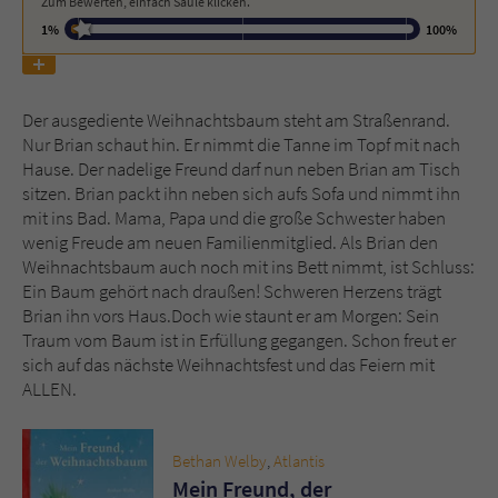
Zum Bewerten, einfach Säule klicken.
1%
100%
Name
tx_pwcomments_ahash
Anbieter
Literatur-Couch Medien GmbH & Co. KG
Der ausgediente Weihnachtsbaum steht am Straßenrand.
Nur Brian schaut hin. Er nimmt die Tanne im Topf mit nach
Laufzeit
1 Jahr
Hause. Der nadelige Freund darf nun neben Brian am Tisch
sitzen. Brian packt ihn neben sich aufs Sofa und nimmt ihn
Zweck
Cookie für Kommentare einzelner Buchtitel
mit ins Bad. Mama, Papa und die große Schwester haben
wenig Freude am neuen Familienmitglied. Als Brian den
Weihnachtsbaum auch noch mit ins Bett nimmt, ist Schluss:
Name
fe_typo_user
Ein Baum gehört nach draußen! Schweren Herzens trägt
Brian ihn vors Haus.Doch wie staunt er am Morgen: Sein
Anbieter
Literatur-Couch Medien GmbH & Co. KG
Traum vom Baum ist in Erfüllung gegangen. Schon freut er
sich auf das nächste Weihnachtsfest und das Feiern mit
Laufzeit
Session
ALLEN.
Dieses Cookie gewährleistet die
Kommunikation der Webseite mit dem
Bethan Welby
,
Atlantis
Zweck
Benutzer. Es wird benötigt um z. B. den
Mein Freund, der