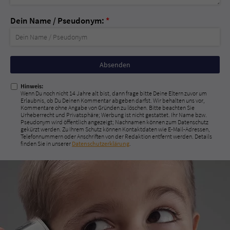
Dein Name / Pseudonym:
*
Nicht
ausfüllen!
Hinweis:
Wenn Du noch nicht 14 Jahre alt bist, dann frage bitte Deine Eltern zuvor um
Erlaubnis, ob Du Deinen Kommentar abgeben darfst. Wir behalten uns vor,
Kommentare ohne Angabe von Gründen zu löschen. Bitte beachten Sie
Urheberrecht und Privatsphäre; Werbung ist nicht gestattet. Ihr Name bzw.
Pseudonym wird öffentlich angezeigt; Nachnamen können zum Datenschutz
gekürzt werden. Zu Ihrem Schutz können Kontaktdaten wie E-Mail-Adressen,
Telefonnummern oder Anschriften von der Redaktion entfernt werden. Details
finden Sie in unserer
Datenschutzerklärung
.