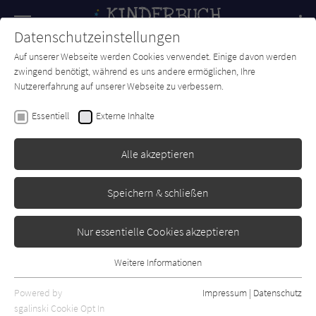
Navigation
Datenschutzeinstellungen
Couch
wechse
Auf unserer Webseite werden Cookies verwendet. Einige davon werden
Forum
Charts
Newsletter
SUCHE
zwingend benötigt, während es uns andere ermöglichen, Ihre
Nutzererfahrung auf unserer Webseite zu verbessern.
Bethan Welby
Essentiell
Externe Inhalte
Mein Freund, der
Weihnachtsbaum
Alle akzeptieren
Atlantis
Erschienen: September 2021
Bibliogr. Angaben
0
Speichern & schließen
Nur essentielle Cookies akzeptieren
Weitere Informationen
Essentiell
Essentielle Cookies werden für grundlegende Funktionen der
Powered by
Impressum
|
Datenschutz
Webseite benötigt. Dadurch ist gewährleistet, dass die Webseite
sgalinski Cookie Opt In