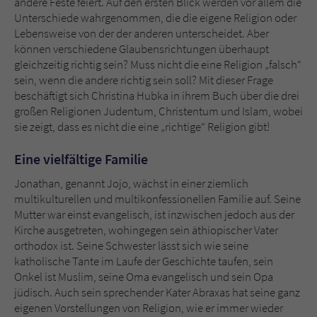
andere Feste feiert. Auf den ersten Blick werden vor allem die
Sicherheitscode des Kontaktformulars zu
Unterschiede wahrgenommen, die die eigene Religion oder
überprüfen.
Lebensweise von der der anderen unterscheidet. Aber
können verschiedene Glaubensrichtungen überhaupt
gleichzeitig richtig sein? Muss nicht die eine Religion „falsch“
sein, wenn die andere richtig sein soll? Mit dieser Frage
beschäftigt sich Christina Hubka in ihrem Buch über die drei
großen Religionen Judentum, Christentum und Islam, wobei
sie zeigt, dass es nicht die eine „richtige“ Religion gibt!
Eine vielfältige Familie
Jonathan, genannt Jojo, wächst in einer ziemlich
multikulturellen und multikonfessionellen Familie auf. Seine
Mutter war einst evangelisch, ist inzwischen jedoch aus der
Kirche ausgetreten, wohingegen sein äthiopischer Vater
orthodox ist. Seine Schwester lässt sich wie seine
katholische Tante im Laufe der Geschichte taufen, sein
Onkel ist Muslim, seine Oma evangelisch und sein Opa
jüdisch. Auch sein sprechender Kater Abraxas hat seine ganz
eigenen Vorstellungen von Religion, wie er immer wieder