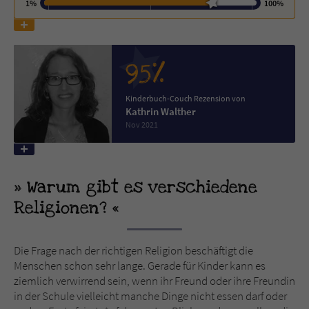
1%
100%
Name
tx_pwcomments_ahash
95%
Anbieter
Literatur-Couch Medien GmbH & Co. KG
Laufzeit
1 Jahr
Kinderbuch-Couch Rezension von
Kathrin Walther
Nov 2021
Zweck
Cookie für Kommentare einzelner Buchtitel
Name
fe_typo_user
Warum gibt es verschiedene
Religionen?
Anbieter
Literatur-Couch Medien GmbH & Co. KG
Laufzeit
Session
Die Frage nach der richtigen Religion beschäftigt die
Menschen schon sehr lange. Gerade für Kinder kann es
Dieses Cookie gewährleistet die
ziemlich verwirrend sein, wenn ihr Freund oder ihre Freundin
Kommunikation der Webseite mit dem
in der Schule vielleicht manche Dinge nicht essen darf oder
Zweck
Benutzer. Es wird benötigt um z. B. den