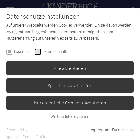
Navigation
Datenschutzeinstellungen
Couch
wechse
Auf unserer Webseite werden Cookies verwendet. Einige davon werden
Forum
Charts
Newsletter
SUCHE
zwingend benötigt, während es uns andere ermöglichen, Ihre
Nutzererfahrung auf unserer Webseite zu verbessern.
Christine Hubka
Essentiell
Externe Inhalte
Und doch sind alle Äpfel rund
...
Alle akzeptieren
Tyrolia
Erschienen: September 2021
Bibliogr. Angaben
0
Speichern & schließen
Nur essentielle Cookies akzeptieren
Weitere Informationen
Essentiell
Essentielle Cookies werden für grundlegende Funktionen der
Powered by
Impressum
|
Datenschutz
Webseite benötigt. Dadurch ist gewährleistet, dass die Webseite
sgalinski Cookie Opt In