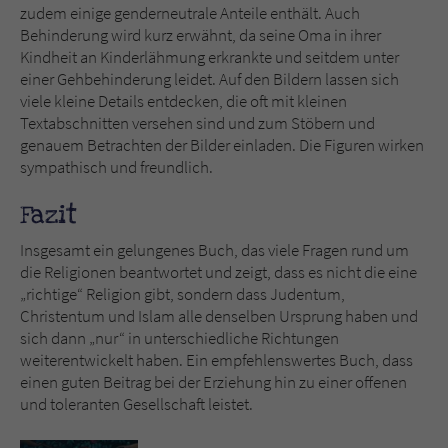
zudem einige genderneutrale Anteile enthält. Auch
Behinderung wird kurz erwähnt, da seine Oma in ihrer
Kindheit an Kinderlähmung erkrankte und seitdem unter
einer Gehbehinderung leidet. Auf den Bildern lassen sich
viele kleine Details entdecken, die oft mit kleinen
Textabschnitten versehen sind und zum Stöbern und
genauem Betrachten der Bilder einladen. Die Figuren wirken
sympathisch und freundlich.
Fazit
Insgesamt ein gelungenes Buch, das viele Fragen rund um
die Religionen beantwortet und zeigt, dass es nicht die eine
„richtige“ Religion gibt, sondern dass Judentum,
Christentum und Islam alle denselben Ursprung haben und
sich dann „nur“ in unterschiedliche Richtungen
weiterentwickelt haben. Ein empfehlenswertes Buch, dass
einen guten Beitrag bei der Erziehung hin zu einer offenen
und toleranten Gesellschaft leistet.