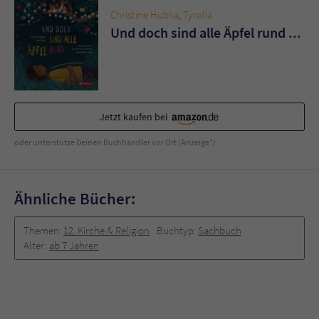
Christine Hubka
,
Tyrolia
Und doch sind alle Äpfel rund ...
Jetzt kaufen bei
oder unterstütze Deinen Buchhändler vor Ort (Anzeige*)
Ähnliche Bücher:
Themen:
12. Kirche & Religion
Buchtyp:
Sachbuch
Alter:
ab 7 Jahren