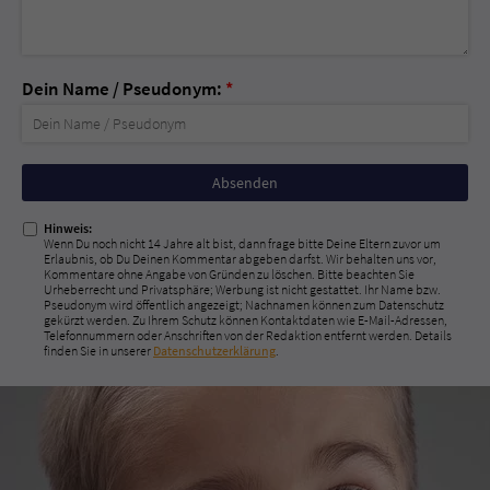
Dein Name / Pseudonym:
*
Nicht
ausfüllen!
Hinweis:
Wenn Du noch nicht 14 Jahre alt bist, dann frage bitte Deine Eltern zuvor um
Erlaubnis, ob Du Deinen Kommentar abgeben darfst. Wir behalten uns vor,
Kommentare ohne Angabe von Gründen zu löschen. Bitte beachten Sie
Urheberrecht und Privatsphäre; Werbung ist nicht gestattet. Ihr Name bzw.
Pseudonym wird öffentlich angezeigt; Nachnamen können zum Datenschutz
gekürzt werden. Zu Ihrem Schutz können Kontaktdaten wie E-Mail-Adressen,
Telefonnummern oder Anschriften von der Redaktion entfernt werden. Details
finden Sie in unserer
Datenschutzerklärung
.