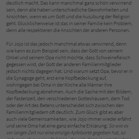
deutlich macht. Das kann manchmal ganz schön verwirrend
sein, denn alle haben unterschiedliche Gewohnheiten und
Ansichten, wenn es um Gott und die Ausübung der Religion
geht. Glücklicherweise ist das in seiner Familie kein Problem,
denn alle respektieren die Ansichten der anderen Personen.
Für Jojo ist das jedoch manchmal etwas verwirrend, denn
wie kann es zum Beispiel sein, dass der Gott von seinem
Onkel und seinem Opa nicht möchte, dass Schweinefleisch
gegessen wird, der Gott der anderen Familienmitglieder
jedoch nichts dagegen hat. Und warum setzt Opa, bevor er in
die Synagoge geht, erst eine Kopfbedeckung auf,
wohingegen bei Oma in der Kirche alle Männer ihre
Kopfbedeckung abnehmen. Auch die Sache mit den Bildern,
der Fastenzeit, den verschiedenen Gotteshäusern, dem Tod
oder der Art des Betens unterscheidet sich zwischen den
Familienmitgliedern oft deutlich. Zum Glück gibt es aber
auch viele Gemeinsamkeiten, wie Jojo immer wieder erfährt
und seine Oma hat eine ganz einfache Erklärung:
So wie es
vor langer Zeit nur eine einzige Apfelsorte gegeben hat, so