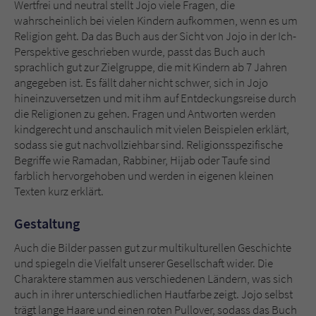
Wertfrei und neutral stellt Jojo viele Fragen, die
wahrscheinlich bei vielen Kindern aufkommen, wenn es um
Religion geht. Da das Buch aus der Sicht von Jojo in der Ich-
Perspektive geschrieben wurde, passt das Buch auch
sprachlich gut zur Zielgruppe, die mit Kindern ab 7 Jahren
angegeben ist. Es fällt daher nicht schwer, sich in Jojo
hineinzuversetzen und mit ihm auf Entdeckungsreise durch
die Religionen zu gehen. Fragen und Antworten werden
kindgerecht und anschaulich mit vielen Beispielen erklärt,
sodass sie gut nachvollziehbar sind. Religionsspezifische
Begriffe wie Ramadan, Rabbiner, Hijab oder Taufe sind
farblich hervorgehoben und werden in eigenen kleinen
Texten kurz erklärt.
Gestaltung
Auch die Bilder passen gut zur multikulturellen Geschichte
und spiegeln die Vielfalt unserer Gesellschaft wider. Die
Charaktere stammen aus verschiedenen Ländern, was sich
auch in ihrer unterschiedlichen Hautfarbe zeigt. Jojo selbst
trägt lange Haare und einen roten Pullover, sodass das Buch