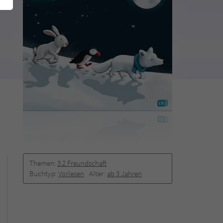
Themen:
3.2 Freundschaft
Buchtyp:
Vorlesen
Alter:
ab 3 Jahren