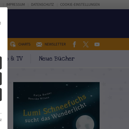
IMPRESSUM
DATENSCHUTZ
COOKIE-EINSTELLUNGEN
d
FACEBOOK
TWITTER
YOUTUBE
UM
CHARTS
NEWSLETTER
ino & TV
Neue Bücher
z