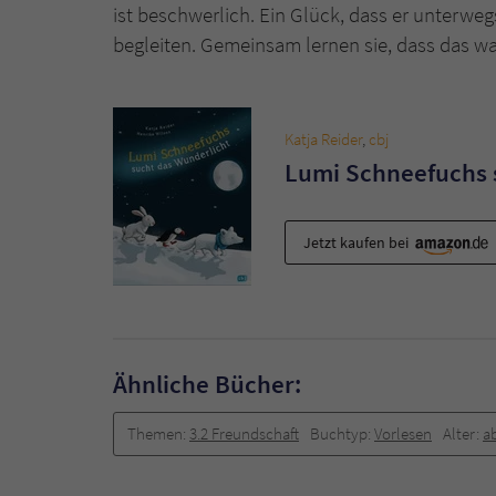
ist beschwerlich. Ein Glück, dass er unterwegs
begleiten. Gemeinsam lernen sie, dass das w
Katja Reider
,
cbj
Lumi Schneefuchs 
Jetzt kaufen bei
Ähnliche Bücher:
Themen:
3.2 Freundschaft
Buchtyp:
Vorlesen
Alter:
a