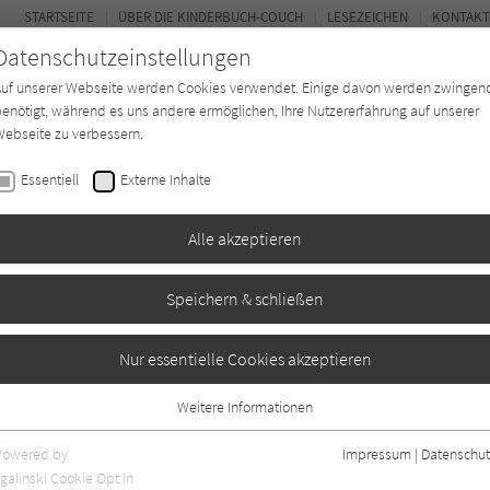
STARTSEITE
ÜBER DIE KINDERBUCH-COUCH
LESEZEICHEN
KONTAKT
Datenschutzeinstellungen
Auf unserer Webseite werden Cookies verwendet. Einige davon werden zwingen
enötigt, während es uns andere ermöglichen, Ihre Nutzererfahrung auf unserer
ebseite zu verbessern.
FOR
Essentiell
Externe Inhalte
Autor*in
Verlage
Magazin
K
Alle akzeptieren
Speichern & schließen
 sucht das
Nur essentielle Cookies akzeptieren
Weitere Informationen
Essentiell
Essentielle Cookies werden für grundlegende Funktionen der Webseite
Powered by
Impressum
|
Datenschut
0
benötigt. Dadurch ist gewährleistet, dass die Webseite einwandfrei
galinski Cookie Opt In