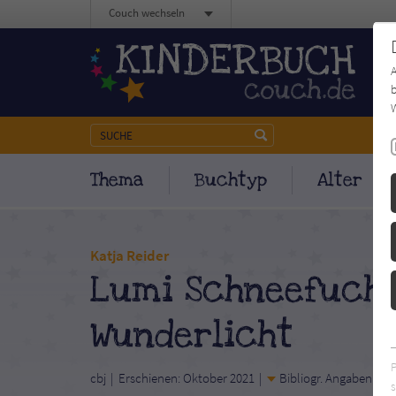
Couch wechseln
b
W
Thema
Buchtyp
Alter
Katja Reider
Lumi Schneefuchs
Wunderlicht
cbj
Erschienen: Oktober 2021
Bibliogr. Angaben
s